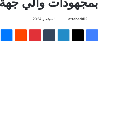
بمجهودات والي جهة
أرسل
attahaddi2
1 سبتمبر 2024
بريدا
فيسبوك
X
لينكدإن
بينتيريست
م
إلكترونيا