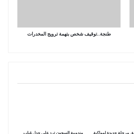
طنجة..توقيف شخص بتهمة ترويج المخدرات
 مرحلة جديدة لمواكبة
مندوبية السجون ترد على جدل غياب