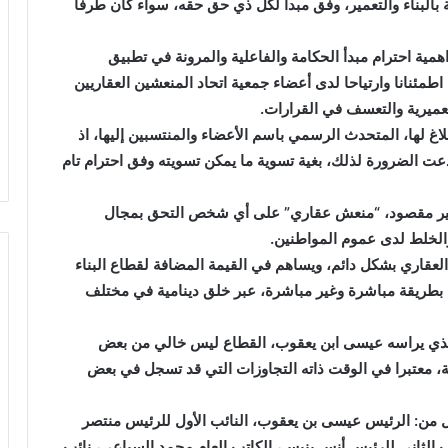
بالبناء والتعمير، وفق مبدأ لكل ذي حق حقه، سواء كان طرفا
مية احترام مبدأ الحكامة والفاعلية والمرونة في تطبيق
مئنانا وارتياحا لدى أعضاء جمعية اتحاد المنعشين العقاريين
ميرية والتعسف في القرارات.
اغ لها، المتحدث الرسمي باسم الأعضاء والمنتسبين إليها، اذ
دعت الضرورة لذلك، بغية تسوية ما يمكن تسويته وفق احترام تام
غير مقصود، “منعش عقاري” على أي شخص التحق بمجال
والخلط لدى عموم المواطنين.
العقاري بشكل دائم، ويساهم في القيمة المضافة لقطاع البناء
 بطريقة مباشرة وغير مباشرة، عبر خلق دينامية في مختلف
، الذي يراسه عيسى ابن يعقوب، القطاع ليس خالي من بعض
 معتبرا في الوقت ذاته التجاوزات التي قد تسجل في بعض
ل من: الرئيس عيسى بن يعقوب، النائب الأول للرئيس منتصر
ئب الثاني للرئيس أنس بنيس، الكاتب العام محمد السباعي، نائب