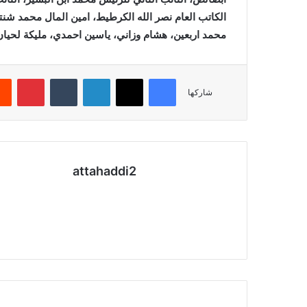
الكاتب العام نصر الله الكرطيط، امين المال محمد شن
محمد اربعين، هشام وزاني، ياسين احمدي، مليكة لحيان، 
فيسبوك
X
لينكدإن
بينتي
شاركها
attahaddi2