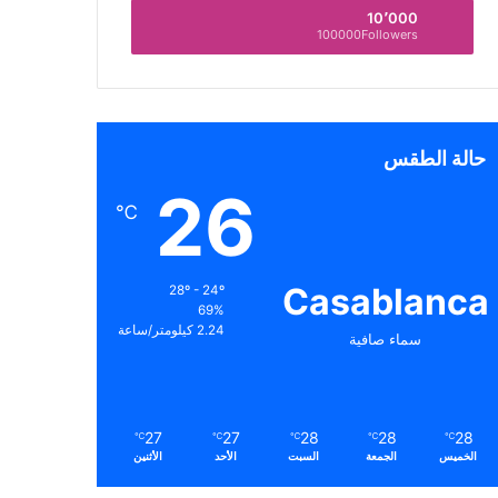
10٬000
100000Followers
حالة الطقس
26
℃
Casablanca
28º - 24º
69%
2.24 كيلومتر/ساعة
سماء صافية
27
27
28
28
28
℃
℃
℃
℃
℃
الخميس
الجمعة
السبت
الأحد
الأثنين