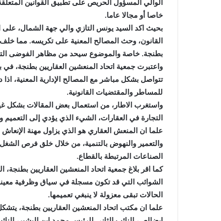
الوالي المسؤول الحريص على تطبيق القوانين المتعلقة 
خاصا أو مجالا عاما.
بحيث اكد السيد يونس التازي والي جهة الشمال، على اه
القانون، وحث المصالح المعنية على تكريسه. مما خلف اط
بطنجة. خاصة والموضوع سيحد من مظاهر الفوضى التع
واعتبرت جمعية اتحاد المنعشين العقاريين بطنجة، في بل
تتواصل بشكل مباشر مع المصالح الإدارية المعنية، اذا 
للمساطر والمقتضيات القانونية.
واستغرب الاطار، من استعمال بعض المقالات بشكل 
التجارة في العقارات، الشيء الذي يؤدي إلى التعميم 
علما ان المنعش العقاري هو الذي يزاول مهنة الإنعاش 
والتعمير والنهوض بالتنمية، من خلال خلق فرص الشغل
الصناعات المرتبطة بالقطاع.
كما اقر بلاغ جمعية اتحاد المنعشين العقاريين بطنجة
الشوائب التي قد تكون مسجلة في سياق وظرفية معينة،
الحالات تبقى معزولة لا ينبغي تعميمها.
علما ان مكتب اتحاد المنعشين العقاريين بطنجة، يتشك
ابضالص، النائب الثاني للرئيس محمد ابن البشير، النا