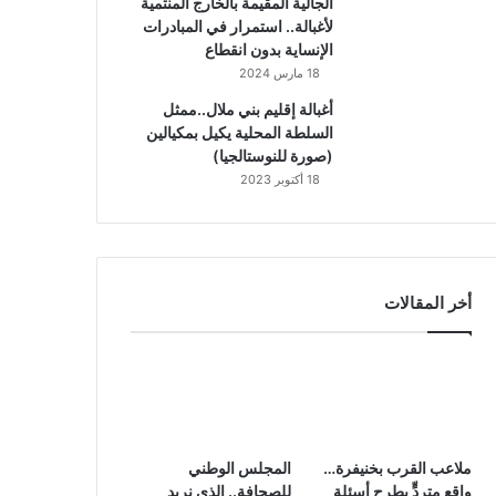
الجالية المقيمة بالخارج المنتمية
لأغبالة.. استمرار في المبادرات
الإنساية بدون انقطاع
18 مارس 2024
أغبالة إقليم بني ملال..ممثل
السلطة المحلية يكيل بمكيالين
(صورة للنوستالجيا)
18 أكتوبر 2023
أخر المقالات
ملاعب القرب بخنيفرة…
المجلس الوطني
واقع متردٍّ يطرح أسئلة
للصحافة.. الذي نريد