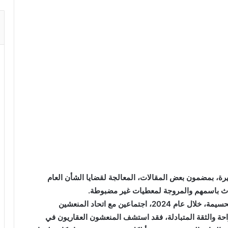
خيرة، بمضمون بعض المقالات، المعالجة لقضايا الشأن العام
حدث باسمهم والمروجة لمعطيات غير مضبوطة.
فقد عقد السيد يونس التازي والي جهة طنجة تطوان الحسيمة، خلال عام 2024، اجتماعين مع اتحاد المنعشين
حة والثقة المتبادلة، فقد استشف المنعشون العقاريون في