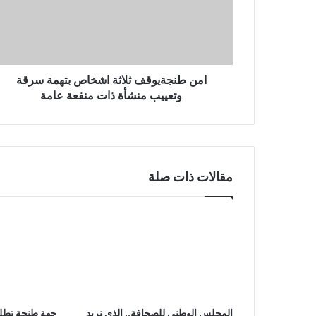
امن طنجةيوقف ثلاثة اشخاص بتهمة سرقة
وتعييب منشأة ذات منفعة عامة
مقالات ذات صلة
المجلس الوطني للصحافة.. الذي نريد
جهة طنجة تطلق