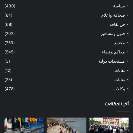
سياسة
(430)
صحافة واعلام
(84)
فن ثقافة
(68)
فنون ومشاهير
(202)
مجتمع
(759)
محاكم وقضاء
(545)
مستجدات دولية
(3)
نفابات
(12)
نقابات
(25)
وكالات
(478)
أخر المقالات