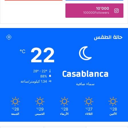
10٬000
100000Followers
حالة الطقس
22
℃
Casablanca
28º - 22º
88%
1.34 كيلومتر/ساعة
سماء صافية
28
29
28
27
28
℃
℃
℃
℃
℃
الأثنين
الثلاثاء
الأربعاء
الخميس
الجمعة