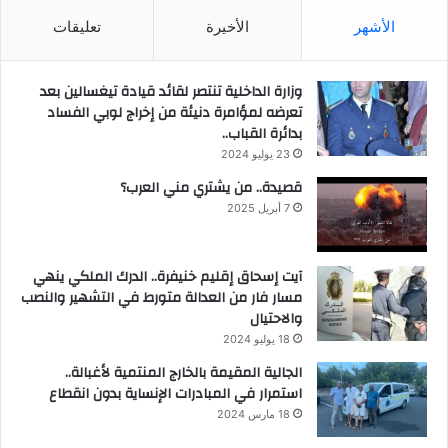
الأشهر
الأخيرة
تعليقات
وزارة الداخلية تنتصر لقائد قيادة تيغسالين بعد
تعرضه لمؤامرة دنيئة من إخراج لوبي الفساد
بدائرة القباب..
23 يوليو 2024
قصيدة.. من يشتري مني العرب؟
7 أبريل 2025
آيت إسحاق إقليم خنيفرة.. الدرك الملكي ينهي
مسار فار من العدالة متورط في التشهير والنصب
والاحتيال
18 يوليو 2024
الجالية المقيمة بالخارج المنتمية لأغبالة..
استمرار في المبادرات الإنساية بدون انقطاع
18 مارس 2024