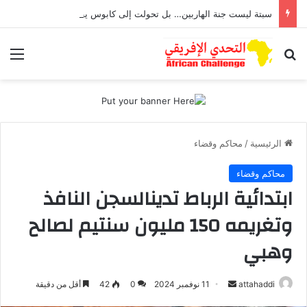
سبتة ليست جنة الهاربين… بل تحولت إلى كابوس يطارد أطفال تعرضوا للاغتصاب
بحث عن
الق
الرئيسية
/
محاكم وقضاء
محاكم وقضاء
ابتدائية الرباط تدينالسجن النافذ
وتغريمه 150 مليون سنتيم لصالح
وهبي
أرسل
attahaddi
11 نوفمبر 2024
0
42
أقل من دقيقة
بريدا