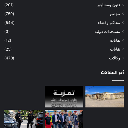
فنون ومشاهير
(201)
مجتمع
(759)
محاكم وقضاء
(544)
مستجدات دولية
(3)
نفابات
(12)
نقابات
(25)
وكالات
(478)
أخر المقالات