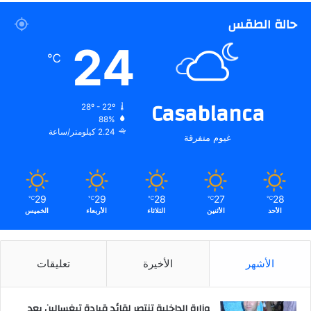
حالة الطقس
24
℃
Casablanca
28º - 22º
88%
2.24 كيلومتر/ساعة
غيوم متفرقة
29
29
28
27
28
℃
℃
℃
℃
℃
الأحد
الأثنين
الثلاثاء
الأربعاء
الخميس
الأشهر
الأخيرة
تعليقات
وزارة الداخلية تنتصر لقائد قيادة تيغسالين بعد