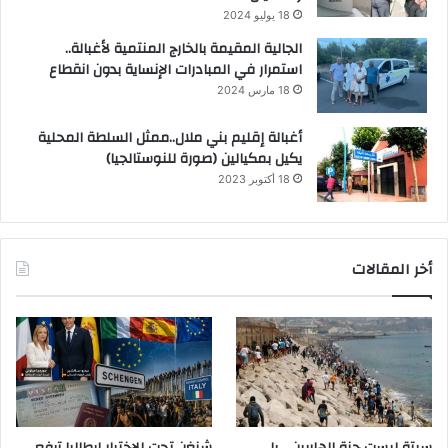
18 يوليو 2024
الجالية المقيمة بالخارج المنتمية لأغبالة..
استمرار في المبادرات الإنساية بدون انقطاع
18 مارس 2024
أغبالة إقليم بني ملال..ممثل السلطة المحلية
يكيل بمكيالين (صورة للنوستالجيا)
18 أكتوبر 2023
أخر المقالات
سبتة ليست جنة الهاربين… بل
شنغن تحت الاختبار إيطاليا ترفع