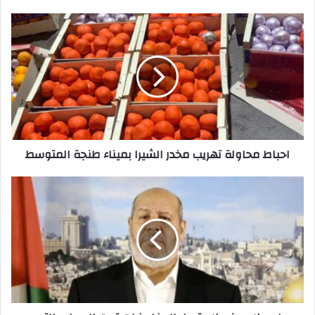
ي
د
ك
ا
ل
إ
ل
ك
ت
ر
احباط محاولة تهريب مخدر الشيرا بميناء طنجة المتوسط
و
ن
ي