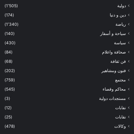
دولية
(1٬505)
دين و دنيا
(174)
رياضة
(1٬340)
سياحة و أسفار
(140)
سياسة
(430)
صحافة واعلام
(84)
فن ثقافة
(68)
فنون ومشاهير
(202)
مجتمع
(759)
محاكم وقضاء
(545)
مستجدات دولية
(3)
نفابات
(12)
نقابات
(25)
وكالات
(478)