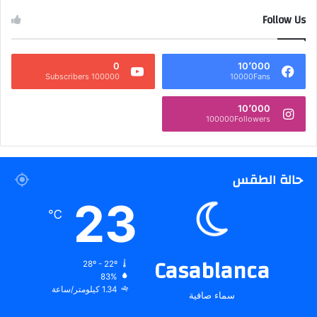
Follow Us
0
10٬000
100000 Subscribers
10000Fans
10٬000
100000Followers
حالة الطقس
23
℃
Casablanca
28º - 22º
83%
1.34 كيلومتر/ساعة
سماء صافية