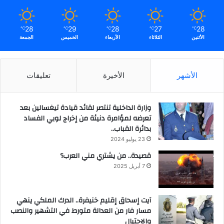
28
29
28
27
28
℃
℃
℃
℃
℃
الأثنين
الثلاثاء
الأربعاء
الخميس
الجمعة
الأشهر
الأخيرة
تعليقات
وزارة الداخلية تنتصر لقائد قيادة تيغسالين بعد
تعرضه لمؤامرة دنيئة من إخراج لوبي الفساد
بدائرة القباب..
23 يوليو 2024
قصيدة.. من يشتري مني العرب؟
7 أبريل 2025
آيت إسحاق إقليم خنيفرة.. الدرك الملكي ينهي
مسار فار من العدالة متورط في التشهير والنصب
والاحتيال