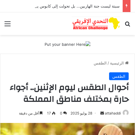
سبتة ليست جنة الهاربين… بل تحولت إلى كابوس يطارد أطفال تعرضوا للاغتصاب
بحث عن
الق
الرئيسية
/
الطقس
الطقس
أحوال الطقس ليوم الإثنين.. أجواء
حارة بمختلف مناطق المملكة
attahaddi
أ
28 يوليو 2025
0
17
أقل من دقيقة
ر
س
ل