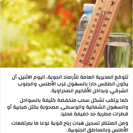
ب
ر
ي
د
ا
إ
ل
ك
ت
ر
تتوقع المديرية العامة للأرصاد الجوية، اليوم الاثنين، أن
و
يكون الطقس حارا بالسهول غرب الأطلس، والجنوب
ن
الشرقي، وبداخل الأقاليم الصحراوية.
ي
كما يرتقب تشكل سحب منخفضة كثيفة بالسواحل
ا
والسهول الشمالية والوسطى، مصحوبة بكتل ضبابية أو
قطرات مطرية جد خفيفة محليا.
ومن المنتظر تسجيل هبات رياح قوية نوعا ما بمرتفعات
الأطلس وبالمناطق الجنوبية.