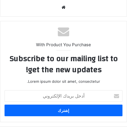
موق
ع
الوي
ب
With Product You Purchase
Subscribe to our mailing list to
get the new updates!
Lorem ipsum dolor sit amet, consectetur.
أ
د
خ
ل
ب
ر