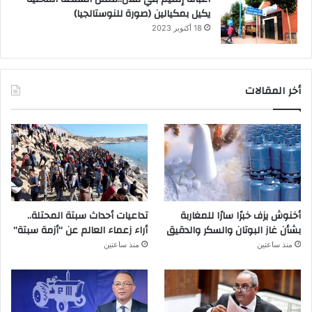
يكيل بمكيالين (صورة للنوستالجيا)
18 أكتوبر 2023
أخر المقالات
أخنوش يزف خبرًا سارًا للمغاربة
تداعيات أحداث سبتة المحتلة..
بشأن غاز البوتان والسكر والدقيق
أراء زعماء العالم عن “أزمة سبتة”
منذ ساعتين
منذ ساعتين