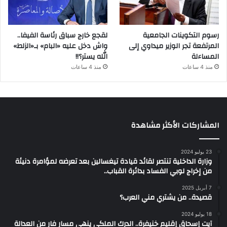
رسوم التكوينات الجامعية
لقجع خارج سباق رئاسة الفيفا..
المرتفعة تجر الوزير ميداوي إلى
واش دخل عليه «البام» بـ«الزلط»
المساءلة
الله يستر؟!!
منذ 4 ساعات
منذ 4 ساعات
المشاركات الأكثر مشاهدة
23 يوليو 2024
وزارة الداخلية تنتصر لقائد قيادة تيغسالين بعد تعرضه لمؤامرة دنيئة
من إخراج لوبي الفساد بدائرة القباب..
7 أبريل 2025
قصيدة.. من يشتري مني العرب؟
18 يوليو 2024
آيت إسحاق إقليم خنيفرة.. الدرك الملكي ينهي مسار فار من العدالة