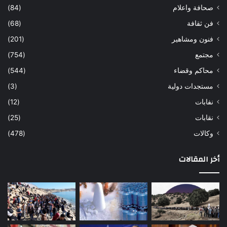
صحافة واعلام
(84)
فن ثقافة
(68)
فنون ومشاهير
(201)
مجتمع
(754)
محاكم وقضاء
(544)
مستجدات دولية
(3)
نفابات
(12)
نقابات
(25)
وكالات
(478)
أخر المقالات