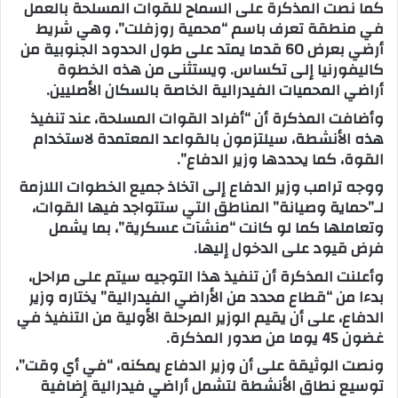
كما نصت المذكرة على السماح للقوات المسلحة بالعمل
في منطقة تعرف باسم “محمية روزفلت”، وهي شريط
أرضي بعرض 60 قدما يمتد على طول الحدود الجنوبية من
كاليفورنيا إلى تكساس. ويستثنى من هذه الخطوة
أراضي المحميات الفيدرالية الخاصة بالسكان الأصليين.
وأضافت المذكرة أن “أفراد القوات المسلحة، عند تنفيذ
هذه الأنشطة، سيلتزمون بالقواعد المعتمدة لاستخدام
القوة، كما يحددها وزير الدفاع”.
ووجه ترامب وزير الدفاع إلى اتخاذ جميع الخطوات اللازمة
لـ”حماية وصيانة” المناطق التي ستتواجد فيها القوات،
وتعاملها كما لو كانت “منشآت عسكرية”، بما يشمل
فرض قيود على الدخول إليها.
وأعلنت المذكرة أن تنفيذ هذا التوجيه سيتم على مراحل،
بدءا من “قطاع محدد من الأراضي الفيدرالية” يختاره وزير
الدفاع، على أن يقيم الوزير المرحلة الأولية من التنفيذ في
غضون 45 يوما من صدور المذكرة.
ونصت الوثيقة على أن وزير الدفاع يمكنه، “في أي وقت”،
توسيع نطاق الأنشطة لتشمل أراضي فيدرالية إضافية