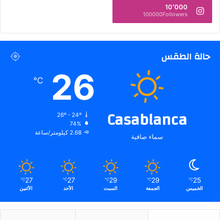
10٬000
100000Followers
حالة الطقس
26
℃
Casablanca
26º - 24º
74%
2.68 كيلومتر/ساعة
سماء صافية
27
27
29
29
25
℃
℃
℃
℃
℃
الخميس
الجمعة
السبت
الأحد
الأثنين