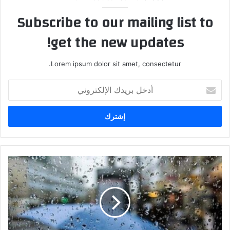
Subscribe to our mailing list to
get the new updates!
Lorem ipsum dolor sit amet, consectetur.
أ
د
خ
ل
ب
ر
ي
د
ك
ا
ل
إ
ل
ك