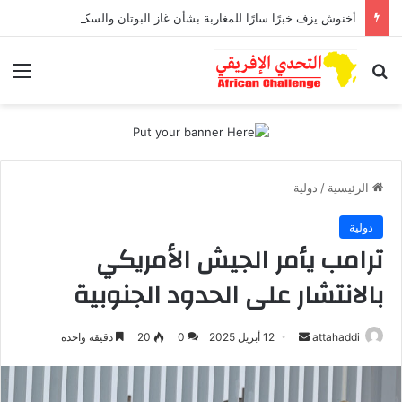
أخنوش يزف خبرًا سارًا للمغاربة بشأن غاز البوتان والسكر والدقيق
بحث عن
الق
الرئيسية
/
دولية
دولية
ترامب يأمر الجيش الأمريكي
بالانتشار على الحدود الجنوبية
attahaddi
أ
12 أبريل 2025
0
20
دقيقة واحدة
ر
س
ل