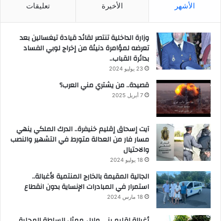
الأشهر
الأخيرة
تعليقات
وزارة الداخلية تنتصر لقائد قيادة تيغسالين بعد
تعرضه لمؤامرة دنيئة من إخراج لوبي الفساد
بدائرة القباب..
23 يوليو 2024
قصيدة.. من يشتري مني العرب؟
7 أبريل 2025
آيت إسحاق إقليم خنيفرة.. الدرك الملكي ينهي
مسار فار من العدالة متورط في التشهير والنصب
والاحتيال
18 يوليو 2024
الجالية المقيمة بالخارج المنتمية لأغبالة..
استمرار في المبادرات الإنساية بدون انقطاع
18 مارس 2024
أغبالة إقليم بني ملال..ممثل السلطة المحلية