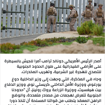
ب
ر
ي
د
ا
إ
ل
ك
ت
ر
أصدر الرئيس الأمريكي دونالد ترامب أمرا للجيش بالسيطرة
و
على الأراضي الفيدرالية على طول الحدود الجنوبية
ن
للتصدي للهجرة غير الشرعية، وتهريب المخدرات.
ي
وجاء في المذكرة، التي وجهت إلى وزير الداخلية دوغ
ا
بورغوم، ووزيرة الأمن الداخلي كريستي نوم، ووزير الدفاع
بيت هيغسيث، ووزيرة الزراعة بروك رولينز، أن “حدودنا
الجنوبية تتعرض لهجمات من مصادر متعددة، والوضع
الراهن المعقد يتطلب من قواتنا المسلحة أن تتخذ دورا