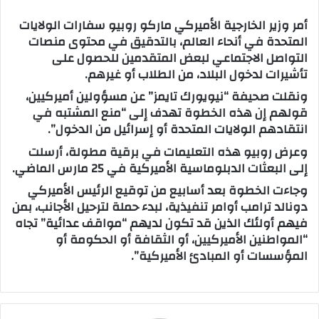
س
أمر وزير الخارجية الأميركي ماركو روبيو سفارات الولايات
ل
المتحدة في أنحاء العالم، بالتدقيق في محتوى منصات
ب
التواصل الاجتماعي لبعض المتقدمين للحصول على
ر
تأشيرات لدخول البلاد، من الطلاب أو غيرهم.
ي
ونقلت صحيفة “نيويورك تايمز” عن مسؤولين أميركيين،
د
قولهم إن هذه الخطوة تهدف إلى “منع المشتبه في
ا
انتقادهم الولايات المتحدة أو إسرائيل من الدخول”.
إ
وعرض روبيو هذه التعليمات في برقية مطولة، أرسلت
ل
إلى البعثات الدبلوماسية الأميركية في 25 مارس الماضي.
ك
ت
وجاءت الخطوة بعد أسابيع من توقيع الرئيس الأميركي
ر
دونالد ترامب أوامر تنفيذية، لبدء حملة لترحيل الأجانب، بمن
و
فيهم أولئك الذين قد تكون لديهم “مواقف عدائية” تجاه
ن
“المواطنين الأميركيين، أو الثقافة أو الحكومة أو
ي
المؤسسات أو المبادئ الأميركية”.
ا