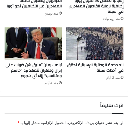
إسبانيا تخصص 25 مليون يورو
الجزائريون يتصدرون قائمة
إضافية لرعاية القاصرين المهاجرين
المهاجرين غير النظاميين نحو أوربا
في سبتة
منذ يومين
منذ يوم واحد
المحكمة الوطنية الإسبانية تحقق
ترامب يعلن تعليق شن ضربات على
في أحداث سبتة
إيران وطهران تتعهد برد “حاسم
ومتناسب” إزاء أي هجوم
منذ 3 أيام
منذ 4 أيام
اترك تعليقاً
لن يتم نشر عنوان بريدك الإلكتروني.
الحقول الإلزامية مشار إليها بـ
*