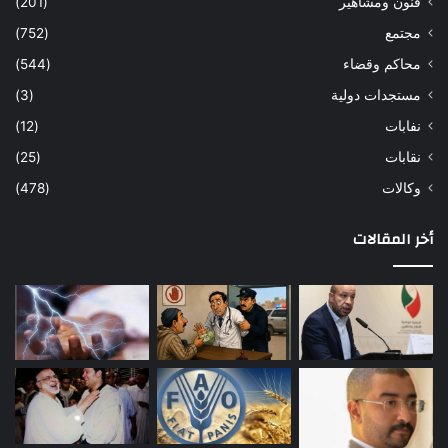
فنون ومشاهير
(201)
مجتمع
(752)
محاكم وقضاء
(544)
مستجدات دولية
(3)
نفابات
(12)
نقابات
(25)
وكالات
(478)
أخر المقالات