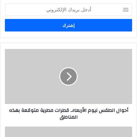
أ
د
خ
ل
ب
ر
ي
د
ك
ا
ل
إ
ل
ك
ت
ر
أحوال الطقس ليوم الأربعاء.. قطرات مطرية متوقعة بهذه
و
المناطق
ن
ي