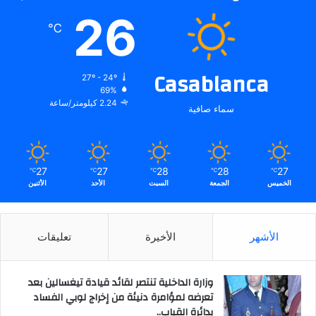
26
℃
Casablanca
27º - 24º
69%
2.24 كيلومتر/ساعة
سماء صافية
27
27
28
28
27
℃
℃
℃
℃
℃
الخميس
الجمعة
السبت
الأحد
الأثنين
الأشهر
الأخيرة
تعليقات
وزارة الداخلية تنتصر لقائد قيادة تيغسالين بعد
تعرضه لمؤامرة دنيئة من إخراج لوبي الفساد
بدائرة القباب..