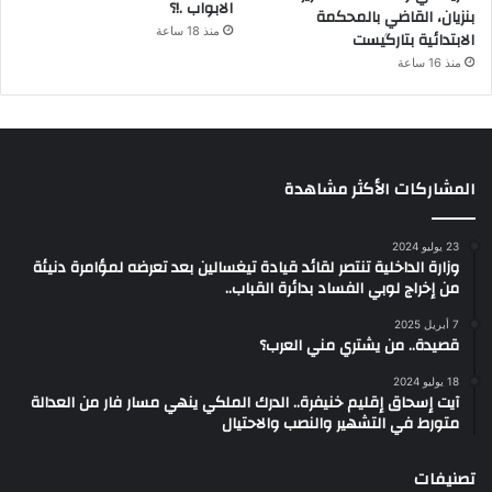
الابواب .!؟
بنزيان، القاضي بالمحكمة
منذ 18 ساعة
الابتدائية بتارگيست
منذ 16 ساعة
المشاركات الأكثر مشاهدة
23 يوليو 2024
وزارة الداخلية تنتصر لقائد قيادة تيغسالين بعد تعرضه لمؤامرة دنيئة
من إخراج لوبي الفساد بدائرة القباب..
7 أبريل 2025
قصيدة.. من يشتري مني العرب؟
18 يوليو 2024
آيت إسحاق إقليم خنيفرة.. الدرك الملكي ينهي مسار فار من العدالة
متورط في التشهير والنصب والاحتيال
تصنيفات