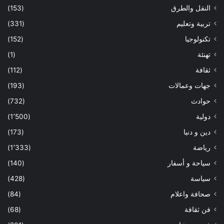
النقل والطرق
(153)
تربية وتعليم
(331)
تكنولوجيا
(152)
تهنئة
(1)
ثقافة
(112)
جهات وعمالات
(193)
حوادث
(732)
دولية
(1٬500)
دين و دنيا
(173)
رياضة
(1٬333)
سياحة و أسفار
(140)
سياسة
(428)
صحافة واعلام
(84)
فن ثقافة
(68)