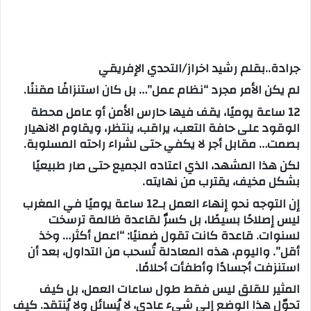
ب
ر
ي
جرادة..بقلم رشيد اخراز/التحدي الإفريقي
د
ا
لم يكن الأمر مجرد “نظام عمل”… بل كان استنزافًا مقننًا.
إ
12 ساعة يوميًا، يقف فيها حارس الأمن أو عامل محطة
ل
الوقود على حافة التعب، يراقب، ينتظر، ويقاوم الانهيار
ك
بصمت… مقابل أجر لا يكفي حتى لشراء راحته المسلوبة.
ت
لكن هذا المشهد، الذي اعتاده الجميع حتى صار طبيعيًا
ر
بشكل مخيف، يقترب من نهايته.
و
إن التوجه نحو إنهاء العمل بـ12 ساعة يوميًا في المغرب
ن
ليس إصلاحًا بسيطًا، بل كسرٌ لقاعدة ظالمة ترسخت
ي
لسنوات. قاعدة كانت تقول ضمنيًا: “اعمل أكثر… وخذ
ا
أقل”. واليوم، هذه المعادلة تُسحب من التداول، بعد أن
استنزفت أجسادًا وأطفأت أحلامًا.
المثير للقلق ليس فقط طول ساعات العمل، بل كيف
تحوّل هذا الوضع إلى شيء عادي، لا يُسائل ولا يُنتقد. كيف