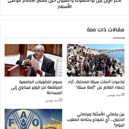
لحم الإبل بين نواكشوط والعيون حين تفضح الأرقام فوضى
الأسعار
مقالات ذات صلة
تداعيات أحداث سبتة المحتلة.. أراء
رسوم التكوينات الجامعية
زعماء العالم عن “أزمة سبتة”
المرتفعة تجر الوزير ميداوي إلى
المساءلة
منذ يومين
منذ يومين
بين برلماني الأسئلة وبرلماني
الحلول… أي نموذج يحتاجه المغرب
اليوم؟