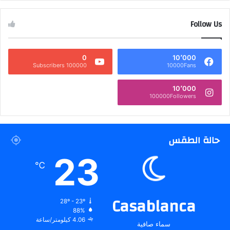
Follow Us
0
10٬000
100000 Subscribers
10000Fans
10٬000
100000Followers
حالة الطقس
23
℃
Casablanca
28º - 23º
88%
4.06 كيلومتر/ساعة
سماء صافية