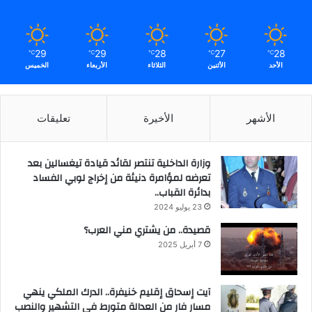
29
29
28
27
28
℃
℃
℃
℃
℃
الأحد
الأثنين
الثلاثاء
الأربعاء
الخميس
الأشهر
الأخيرة
تعليقات
وزارة الداخلية تنتصر لقائد قيادة تيغسالين بعد
تعرضه لمؤامرة دنيئة من إخراج لوبي الفساد
بدائرة القباب..
23 يوليو 2024
قصيدة.. من يشتري مني العرب؟
7 أبريل 2025
آيت إسحاق إقليم خنيفرة.. الدرك الملكي ينهي
مسار فار من العدالة متورط في التشهير والنصب