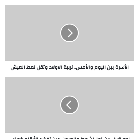
ي
د
ك
ا
ل
إ
ل
ك
ت
ر
الأسرة بين اليوم والأمس.. تربية الاولاد وثقل نمط العيش
و
ن
ي