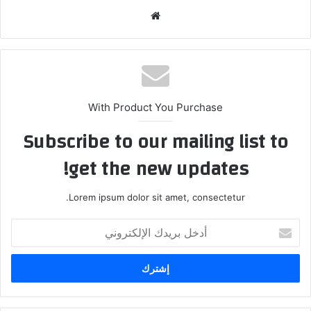
موق
ع
الوي
ب
With Product You Purchase
Subscribe to our mailing list to
get the new updates!
Lorem ipsum dolor sit amet, consectetur.
أ
د
خ
ل
ب
ر