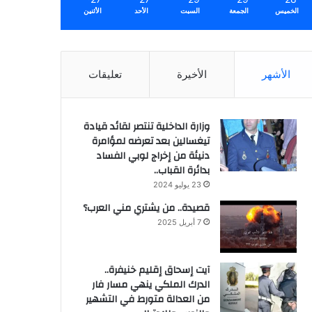
الخميس
الجمعة
السبت
الأحد
الأثنين
الأشهر
الأخيرة
تعليقات
وزارة الداخلية تنتصر لقائد قيادة
تيغسالين بعد تعرضه لمؤامرة
دنيئة من إخراج لوبي الفساد
بدائرة القباب..
23 يوليو 2024
قصيدة.. من يشتري مني العرب؟
7 أبريل 2025
آيت إسحاق إقليم خنيفرة..
الدرك الملكي ينهي مسار فار
من العدالة متورط في التشهير