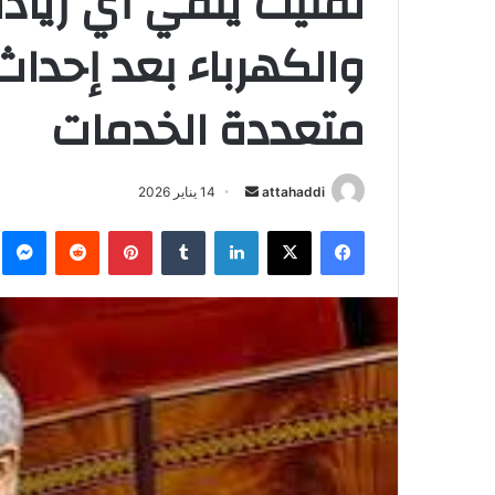
لفتيت ينفي أي زيادة
والكهرباء بعد إحدا
متعددة الخدمات
attahaddi
أ
14 يناير 2026
ر
فيسبوك
X
لينكدإن
‏Tumblr
بينتيريست
‏Reddit
ما
س
ل
ب
ر
ي
د
ا
إ
ل
ك