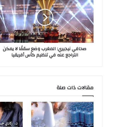
ل
إ
ل
ك
ت
ر
و
ن
صحافي نيجيري: المغرب وضع سقفًا لا يمكن
ي
التراجع عنه في تنظيم كأس أفريقيا
مقالات ذات صلة