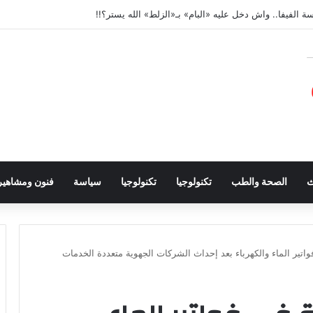
ة الفيفا.. واش دخل عليه «البام» بـ«الزلط» الله يستر؟!!
ث
الصحة والطب
تكنولوجيا
تكنولوجيا
سياسة
فنون ومشاهير
اتير الماء والكهرباء بعد إحداث الشركات الجهوية متعددة الخدمات