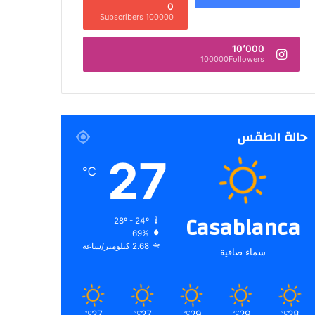
0
100000 Subscribers
10٬000
100000Followers
حالة الطقس
27
℃
Casablanca
28º - 24º
69%
2.68 كيلومتر/ساعة
سماء صافية
27
27
29
29
28
℃
℃
℃
℃
℃