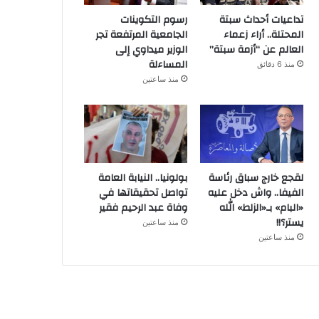
تداعيات أحداث سبتة
رسوم التكوينات
المحتلة.. أراء زعماء
الجامعية المرتفعة تجر
العالم عن “أزمة سبتة”
الوزير ميداوي إلى
المساءلة
منذ 6 دقائق
منذ ساعتين
لقجع خارج سباق رئاسة
بولونيا.. النيابة العامة
الفيفا.. واش دخل عليه
تواصل تحقيقاتها في
«البام» بـ«الزلط» الله
وفاة عبد الرحيم فقير
يستر؟!!
منذ ساعتين
منذ ساعتين