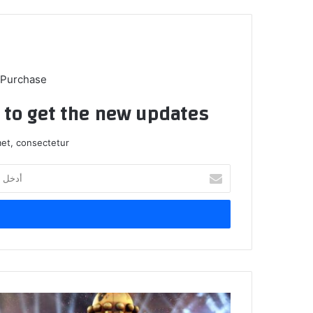
 Purchase
t to get the new updates!
et, consectetur.
أ
د
خ
ل
ب
ر
ي
د
ك
ا