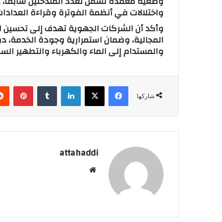
وضعية معقدة تشمل تعدد المتدخلين سابقاً، ه
واختلالات في أنظمة الفوترة وقراءة العدادا
وأكد أن الشركات الجهوية تهدف إلى تحسين الح
المجالية، وضمان استمرارية وجودة الخدمة، دو
والمستدام إلى الماء والكهرباء والتطهير السا
فيسبوك
X
لينكدإن
‏Tumblr
بينتيريست
شاركها
attahaddi
موق
ع
الوي
ب