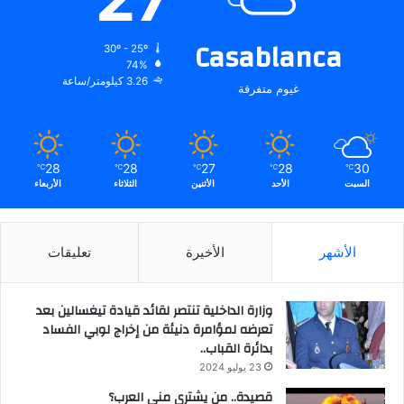
Casablanca
30º - 25º
74%
3.26 كيلومتر/ساعة
غيوم متفرقة
28
28
27
28
30
℃
℃
℃
℃
℃
السبت
الأحد
الأثنين
الثلاثاء
الأربعاء
الأشهر
الأخيرة
تعليقات
وزارة الداخلية تنتصر لقائد قيادة تيغسالين بعد
تعرضه لمؤامرة دنيئة من إخراج لوبي الفساد
بدائرة القباب..
23 يوليو 2024
قصيدة.. من يشتري مني العرب؟