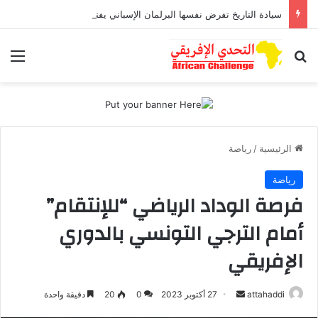
سيادة التاريخ تفرض نفسها البرلمان الإسباني يفتح بوابة “الجنسية” للصحراويين رغم مناورات مدريد
بحث عن
الق
الرئيسية
/
رياضة
رياضة
فرصة الوداد الرياضي “للإنتقام”
أمام الترجي التونسي بالدوري
الإفريقي
أرسل
attahaddi
27 أكتوبر 2023
0
20
دقيقة واحدة
بريدا