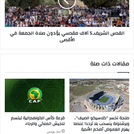
القدس الشريف..5 آلاف مقدسي يؤدون صلاة الجمعة في
الأقصى
مقالات ذات صلة
طنجة تخسر “كلاسيكو الصيف”..
قرعة كأس الكونفدرالية تبتسم
وبرشلونة ينسحب بلا تردد! عندما
للجيش الملكي والرجاء
يهزم الغموض أضخم الأندية
منذ يومين