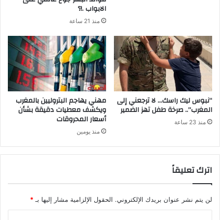
الابواب .!؟
منذ 21 ساعة
“نبوس ليك راسك… لا ترجعني إلى
مهني يهاجم البتروليين بالمغرب
المغرب”.. صرخة طفل تهز الضمير
ويكشف معطيات دقيقة بشأن
أسعار المحروقات
منذ 23 ساعة
منذ يومين
اترك تعليقاً
لن يتم نشر عنوان بريدك الإلكتروني.
الحقول الإلزامية مشار إليها بـ
*
ا