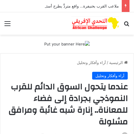
ملاعب القرب بخنيفرة… واقع متردٍّ يطرح أسئلة حول مستقبل الرياضة المحلية
بحث عن
الق
الرئيسية
/
أراء وأفكار وتحليل
أراء وأفكار وتحليل
عندما يتحول السوق الدائم للقرب
النموذجي بجرادة إلى فضاء
للمعاناة.. إنارة شبه غائبة ومرافق
مشلولة