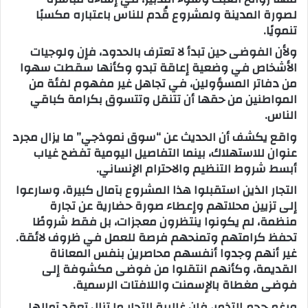
لصورة المدينة ولمشروع قُدم للناس باعتباره مكسبًا
تنمويًا.
ولأن الفوضى حين تبدأ لا تعترف بالحدود، فإن ولوجيات
الأشخاص في وضعية إعاقة تبدو وكأنها سقطت سهوا
من دفاتر المسؤولين، في تجاهل غير مفهوم لفئة من
المواطنين من حقها أن تتنقل وتتسوق بكرامة كباقي
الناس.
واقع يكشف أن الحديث عن “سوق نموذجي” ما يزال مجرد
عنوان للاستهلاك، بينما التفاصيل اليومية تفضح غياب
أبسط شروط التنظيم والاحترام الإنساني.
التجار الذين استقبلوا هذا المشروع بآمال كبيرة، وسارعوا
إلى تزيين محلاتهم وإعطاء صورة حضارية عن تجارة
منظمة، لم يكونوا ينتظرون معجزات، بل فقط شروطًا
تحفظ كرامتهم وتمنحهم فرصة للعمل في ظروف لائقة.
غير أنهم وجدوا أنفسهم محاصرين بنفس المعاناة
القديمة، وكأنهم انتقلوا من فوضى مكشوفة إلى
فوضى مغطاة بالإسمنت واللافتات الرسمية.
ورغم حجم التذمر، فإن غالبية التجار ما تزال تعقد آمالها