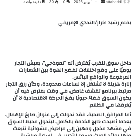
attahaddi
أ
1 يونيو 2026
0
30
دقيقة واحدة
ر
س
بقلم رشيد اخراز/التحدي الإفريقي
ل
ب
ر
ي
د
ا
داخل سوق للقرب يُفترض أنه “نموذجي”، يعيش التجار
إ
يوميًا على وقع اختلالات تفضح الهوة بين الشعارات
ل
المرفوعة والواقع البائس.
إنارة هزيلة لا تشتغل إلا لساعات محدودة، وكأن رزق التجار
ك
مرتبط ببرنامج تقشف غامض، في وقت يفترض فيه أن
ت
يكون السوق فضاءً حيويًا يضخ الحركة الاقتصادية لا أن
ر
يُغرقها في الظلام.
و
ن
أما المرافق الصحية، فقد تحولت إلى عنوان صارخ للإهمال،
ي
بعدما أصبحت خارج الخدمة بالكامل، ليتحول محيط السوق
ا
في مشهد مخجل ومهين إلى مراحيض عشوائية تنبعث
منها روائح العبث وسوء التدبير، في إساءة مباشرة