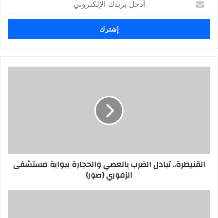
د
خ
ل
ب
ر
ي
د
ك
ا
ل
إ
ل
ك
ت
ر
القنيطرة.. تبادل الضرب بالعصي والحجارة ببوابة مستشفى
و
الزموري (صور)
ن
ي