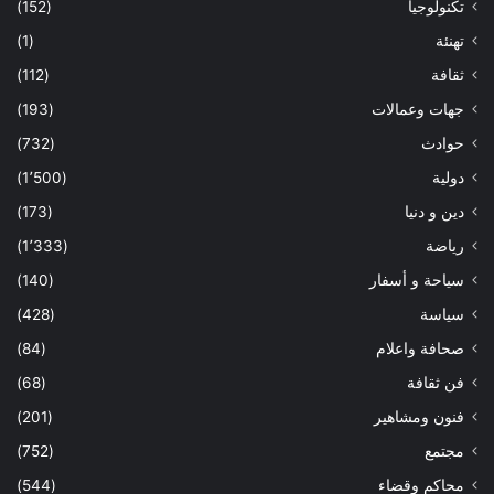
تكنولوجيا
(152)
تهنئة
(1)
ثقافة
(112)
جهات وعمالات
(193)
حوادث
(732)
دولية
(1٬500)
دين و دنيا
(173)
رياضة
(1٬333)
سياحة و أسفار
(140)
سياسة
(428)
صحافة واعلام
(84)
فن ثقافة
(68)
فنون ومشاهير
(201)
مجتمع
(752)
محاكم وقضاء
(544)