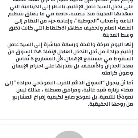
على تدخل السيد عامل الإقليم، بالنظر إلى الدينامية التي
شهدتها المدينة منذ تنصيبه، خاصة في ما يتعلق بتنظيم
الباعة وأصحاب “الجوطية”، وإعادة جزء من النظام إلى
الفضاء العام وتخفيف مظاهر الاكتظاظ التي كانت تخنق
وسط المدينة.
إنها اليوم صرخة واضحة ورسالة مباشرة إلى السيد عامل
إقليم جرادة من أجل التدخل العاجل لإنقاذ هذا السوق من
السقوط في مستنقع الإهمال، لأن المشاريع لا تُقاس
بعدد الجدران والأسقف، بل بقدرتها على احترام الإنسان
وصون كرامته.
أما أن يتحول “السوق الدائم للقرب النموذجي بجرادة” إلى
فضاء بإنارة شبه غائبة، ومرافق معطلة ، فذلك ليس
نموذجًا للتنمية، بل نموذج صارخ لكيفية إفراغ المشاريع
من روحها الحقيقية.