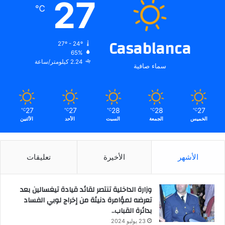
27
℃
Casablanca
27º - 24º
65%
2.24 كيلومتر/ساعة
سماء صافية
27
27
28
28
27
℃
℃
℃
℃
℃
الخميس
الجمعة
السبت
الأحد
الأثنين
الأشهر
الأخيرة
تعليقات
وزارة الداخلية تنتصر لقائد قيادة تيغسالين بعد
تعرضه لمؤامرة دنيئة من إخراج لوبي الفساد
بدائرة القباب..
23 يوليو 2024