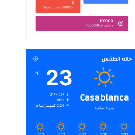
0
100000 Subscribers
10٬000
100000Followers
حالة الطقس
23
℃
Casablanca
31º - 23º
88%
2.24 كيلومتر/ساعة
سماء صافية
27
27
27
29
31
℃
℃
℃
℃
℃