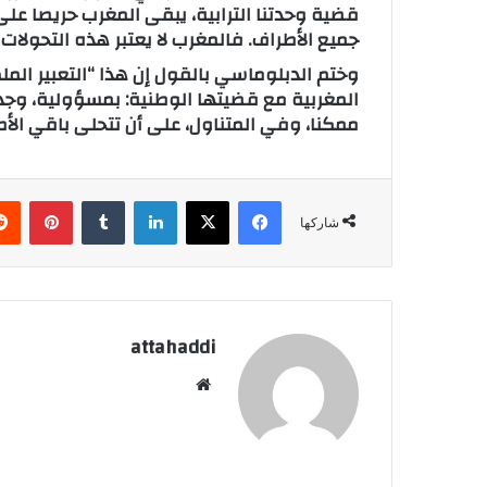
قضية وحدتنا الترابية، يبقى المغرب حريصا على
جميع الأطراف. فالمغرب لا يعتبر هذه التحولات ا
وختم الدبلوماسي بالقول إن هذا “التعبير الم
المغربية مع قضيتها الوطنية: بمسؤولية، وجدية
ممكنا، وفي المتناول، على أن تتحلى باقي الأط
فيسبوك
X
لينكدإن
‏Tumblr
بينتيريست
شاركها
attahaddi
موق
ع
الوي
ب