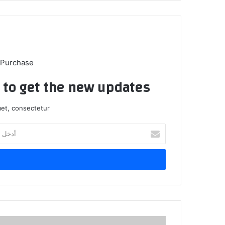
 Purchase
t to get the new updates!
et, consectetur.
أ
د
خ
ل
ب
ر
ي
د
ك
ا