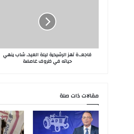
ل
إ
ل
ك
ت
ر
و
ن
فاجعـ.ة تهز الرشيدية ليلة العيد.. شاب ينهي
ي
حياته في ظروف غامضة
مقالات ذات صلة