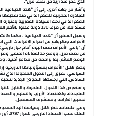
الذي عمر منذ أزيد من نصف قرن”.
وأشار من جهة أخرى، إلى أن “هذه الدينامية 
الحكم الذاتي تحت السيادة المغربية باعتباره
مستدامة، من طرف 130 دولة عضوا بالأمم المتحدة.
وسجل السفير أن “هذه الدينامية ، مهما كانت
الأطراف، وتهربهم من احترام الالتزامات التي ا
أن “باقي الأطراف تقف اليوم أمام خيار تاريخي
من نصف قرن، ووضع حد لمعاناة المنفى وظرو
الوضع القائم، بما يرافقه من مخاطر أمنية،
وذكر هلال “الأطراف بمسؤولياتها التاريخية إزا
السياسي، تطرق إلى التحول الملحوظ الذي تشه
السادس، التي يجسدها النموذج الجديد لتنمية ال
واستعرض هذا التحول، الملحوظ والقابل للقياس 
المتجددة، والاقتصاد الأزرق، والتعليم والصح
تحقيق الكرامة وتستشرف المستقبل.
وفي خلاصاته، ذكر هلال بسياسة اليد الممدو
الملك عقب