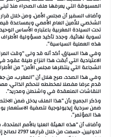
المسبوقة التي يعرفها ملف الصحراء منذ تبني القرار
ت
ر
الشخصي للأمين العام الأممي وبمساعدة قيمة
و
تحت السيادة المغربية باعتباره الأساس الوحيد
ن
تسوية نهائية. وجدد تأكيد مسؤولية الأطراف الأ
ي
هذه العملية السياسية”.
ا
وفي هذا السياق، أكد أنه قد ولى “وقت المراو
الاعتيادية التي أبقت هذا النزاع طيلة عقود
الشجاعة التي ينتظرها مجلس الأمن” من الأطراف 
قدم عرضا مفصلا لمخططه للحكم الذاتي، ممهد
النقاشات المنعقدة في واشنطن ومدريد”.
وذكر الجميع بأن “هذا الملف يدخل ضمن الاخت
ضمن سردية إيديولوجية لتصفية الاستعمار يواص
هذا المؤتمر”.
وأضاف أن “هذه الهيئة العليا بالأمم المتحد
الدوليين، حسم