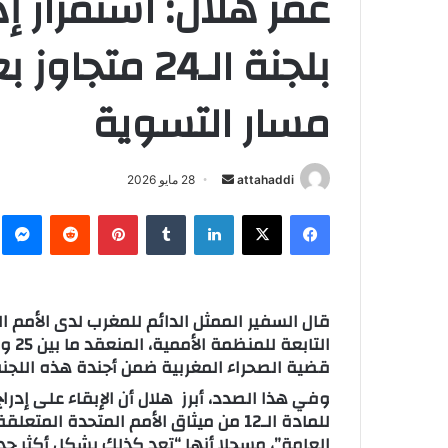
عمر هلال: استمرار إ
بلجنة الـ24 
مسار التسوية
attahaddi
أ
28 مايو 2026
ر
فيسبوك
X
لينكدإن
‏Tumblr
بينتيريست
‏Reddit
ما
س
ل
ب
ر
ي
د
قضية الصحراء المغربية ضمن أجندة هذه اللجنة 
ا
إ
للمادة الـ12 من ميثاق الأمم المتحدة 
ل
العامة”، مسجلا أنها “تعد كذلك بشكل أكثر حدة
ك