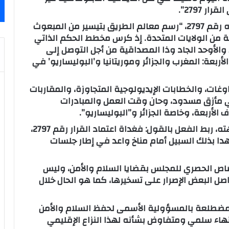
 2797”.
وأضاف السفير أن مجلس الأمن، ومن خلال قراره رقم 2797، “رسم معالم الطريق بتيسير من المبعوث
 من الولايات المتحدة. إذ كرس مخطط الحكم الذاتي
 والأوحد الجاد وذا المصداقية من أجل التوصل إلى
ربعة: المغرب والجزائر وموريتانيا و’البوليساريو’ في
غات، والخطابات الإيديولوجية المتجاوزة، والمقاربات
 في مأزق مسدود، وحان وقت العمل والمبادرات
الأربعة، وخاصة الجزائر و”البوليساريو”.
وفي هذا الصدد، صرح هلال أن “المغرب، من جهته، ربط الفعل بالقول: فغداة اعتماد القرار رقم 2797،
ا بذلك السبيل أمام مناخ واعد في إطار جلسات
صاص الحصري للمجلس بقضايا السلام والأمن، وليس
ل البعض الإصرار على تسخيرها، كما هو الحال خلال
ة، مضطلعة بالمسؤولية الأسمى لحفظ السلام والأمن
ت من خلال قرارها 2797 لصالح إنهاء سلمي ومتفاوض بشأنه لهذا النزاع الإقليمي