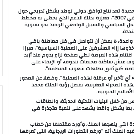
الجديدة تعد نتاج توافق دولي توطد بشكل تدريجي حول
المبادرة المغربية للحكم الذاتي منذ تقديمها في 2007″، معززة بذلك الدعم الذي يحظى به مخطط
 الحل السياسي والسبيل الواقعي الوحيد نحو تسوية
 واعدة، لا يمكن أن تتواصل في ظل مماطلة باقي
تخذوها إزاء المشرفين على العملية السياسية”، مبرزا
: اغتنام هذه الفرصة لطي صفحة نزاع يدوم منذ أزيد
ف عيش ساكنة مخيمات تندوف، أو الإبقاء على
 وخاصة كبح أفق تطلعات شعوب المنطقة”.
ء أي تأخير أو عرقلة لهذه العملية”. وفضلا عن المحور
ده الصحراء المغربية، بفضل رؤية الملك محمد
أقاليم الجنوبية.
من خلال البنيات التحتية الحديثة، والطاقات
ة، بما يشكل واقعا يشهد على تنمية متجذرة في
دة التي ينهجها الملك، وأورد مقتطفا من خطاب
 الاعتماد التاريخي للقرار 2797، أبرز فيه الملك أنه “ورغم التطورات الإيجابية، التي تعرفها