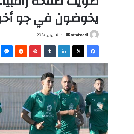
طويت صفحة زامبيا
يخوضون في جو أخوي
أرسل
attahaddi
10 يونيو 2024
بريدا
فيسبوك
X
لينكدإن
بينتيريست
م
إلكترونيا