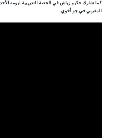
كما شارك حكيم زياش في الحصة التدريبية ليومه الأح
المغربي في جو أخوي.