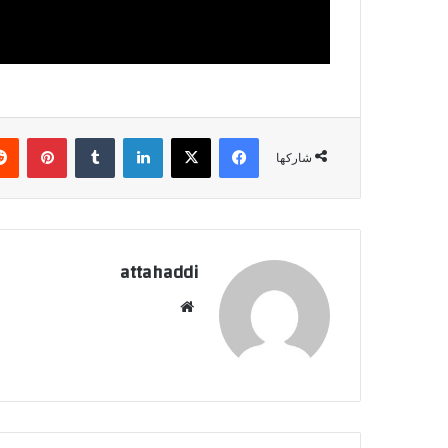
فيسبوك
X
لينكدإن
بينتي
شاركها
attahaddi
موقع
الويب