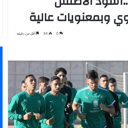
…أسود الأطلس
 وبمعنويات عالية
0
34
أقل من دقيقة
اسنجر