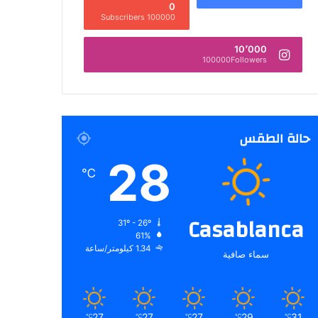
0
100000 Subscribers
10٬000
100000Followers
حالة الطقس
28
℃
Casablanca
31º - 26º
61%
1.34 كيلومتر/ساعة
سماء صافية
27
27
27
29
31
℃
℃
℃
℃
℃