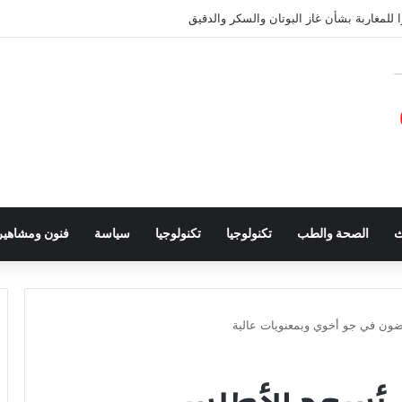
 للمغاربة بشأن غاز البوتان والسكر والدقيق
ث
الصحة والطب
تكنولوجيا
تكنولوجيا
سياسة
فنون ومشاهير
ون في جو أخوي وبمعنويات عالية