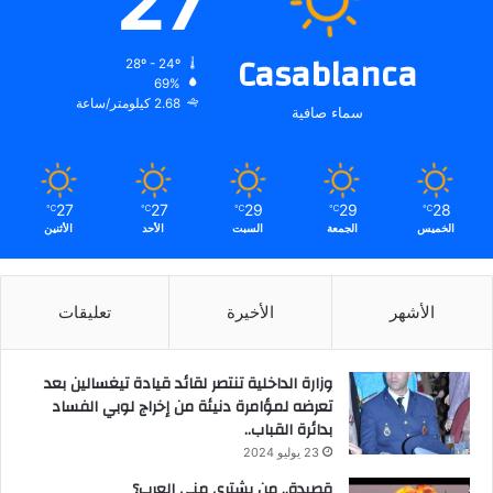
27
Casablanca
28º - 24º
69%
2.68 كيلومتر/ساعة
سماء صافية
27
27
29
29
28
℃
℃
℃
℃
℃
الخميس
الجمعة
السبت
الأحد
الأثنين
الأشهر
الأخيرة
تعليقات
وزارة الداخلية تنتصر لقائد قيادة تيغسالين بعد
تعرضه لمؤامرة دنيئة من إخراج لوبي الفساد
بدائرة القباب..
23 يوليو 2024
قصيدة.. من يشتري مني العرب؟