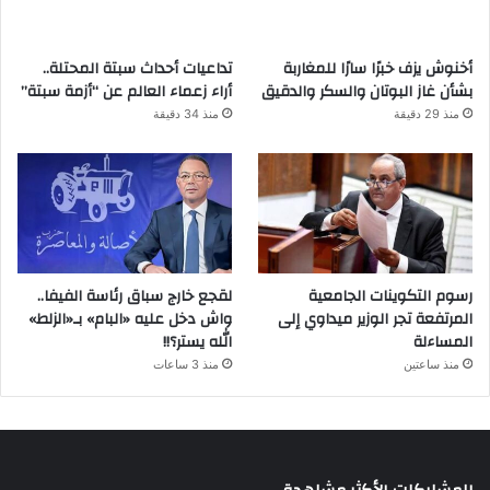
أخنوش يزف خبرًا سارًا للمغاربة
تداعيات أحداث سبتة المحتلة..
بشأن غاز البوتان والسكر والدقيق
أراء زعماء العالم عن “أزمة سبتة”
منذ 29 دقيقة
منذ 34 دقيقة
رسوم التكوينات الجامعية
لقجع خارج سباق رئاسة الفيفا..
المرتفعة تجر الوزير ميداوي إلى
واش دخل عليه «البام» بـ«الزلط»
المساءلة
الله يستر؟!!
منذ ساعتين
منذ 3 ساعات