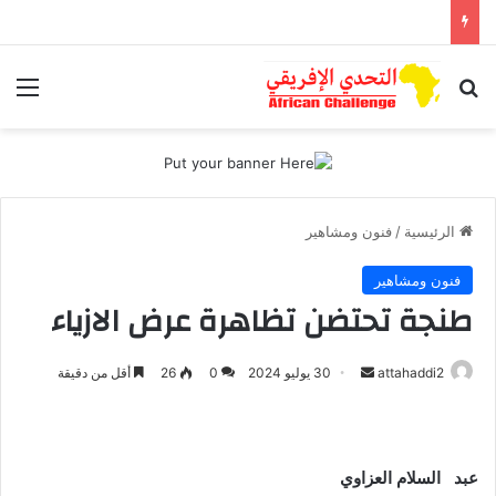
بحث عن
الق
الرئيسية
/
فنون ومشاهير
فنون ومشاهير
طنجة تحتضن تظاهرة عرض الازياء
أرسل
attahaddi2
30 يوليو 2024
0
26
أقل من دقيقة
بريدا
إلكترونيا
عبد السلام العزاوي