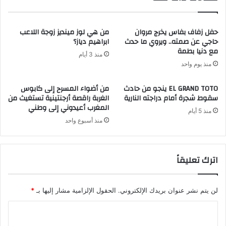
حفل زفاف بفاس يخرج مروان
من هي لوز مينديز زوجة اللاعب
حاجي عن صمته.. ويروي ما حدث
ابراهيم دياز؟
مع دنيا بطمة
منذ 3 أيام
منذ يوم واحد
EL GRAND TOTO ينجو من حادث
من أضواء المسرح إلى كابوس
سقوط شجرة أمام دراجته النارية
الغربة راقصة أرجنتينية تستغيث من
المغرب أعيدوني إلى وطني
منذ 5 أيام
منذ أسبوع واحد
اترك تعليقاً
لن يتم نشر عنوان بريدك الإلكتروني.
الحقول الإلزامية مشار إليها بـ
*
ا
ل