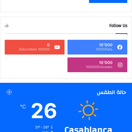
Follow Us
0
10٬000
100000 Subscribers
10000Fans
10٬000
100000Followers
حالة الطقس
26
℃
Casablanca
31º - 26º