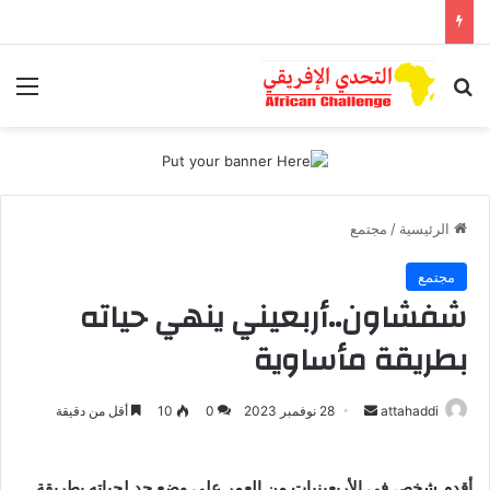
بحث عن
الق
الرئيسية
/
مجتمع
مجتمع
شفشاون..أربعيني ينهي حياته
بطريقة مأساوية
أرسل
attahaddi
28 نوفمبر 2023
0
10
أقل من دقيقة
بريدا
إلكترونيا
أقدم شخص في الأربعينيات من العمر على وضع حد لحياته بطريقة