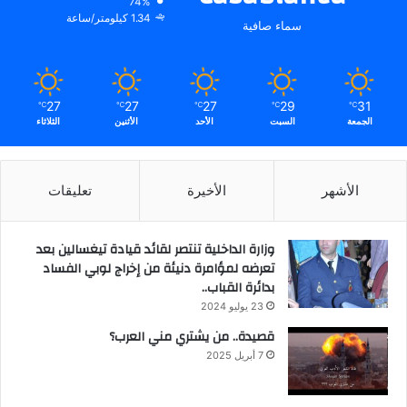
74%
1.34 كيلومتر/ساعة
سماء صافية
27
27
27
29
31
℃
℃
℃
℃
℃
الجمعة
السبت
الأحد
الأثنين
الثلاثاء
الأشهر
الأخيرة
تعليقات
وزارة الداخلية تنتصر لقائد قيادة تيغسالين بعد
تعرضه لمؤامرة دنيئة من إخراج لوبي الفساد
بدائرة القباب..
23 يوليو 2024
قصيدة.. من يشتري مني العرب؟
7 أبريل 2025