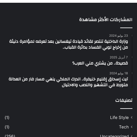
المشاركات الأكثر مشاهدة
23 يوليو 2024
وزارة الداخلية تنتصر لقائد قيادة تيغسالين بعد تعرضه لمؤامرة دنيئة
من إخراج لوبي الفساد بدائرة القباب..
7 أبريل 2025
قصيدة.. من يشتري مني العرب؟
18 يوليو 2024
آيت إسحاق إقليم خنيفرة.. الدرك الملكي ينهي مسار فار من العدالة
متورط في التشهير والنصب والاحتيال
تصنيفات
(1)
Life Style
(1)
Tech
(256)
Uncategorized