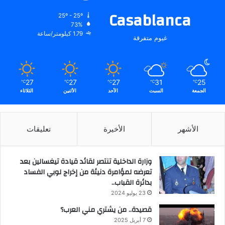
Casablanca
25º - 25º
73%
1.79 كيلومتر/ساعة
غيوم متفرقة
27
27
27
31
25
℃
℃
℃
℃
℃
الجمعة
السبت
الأحد
الأثنين
الثلاثاء
الأشهر
الأخيرة
تعليقات
وزارة الداخلية تنتصر لقائد قيادة تيغسالين بعد
تعرضه لمؤامرة دنيئة من إخراج لوبي الفساد
بدائرة القباب..
23 يوليو 2024
قصيدة.. من يشتري مني العرب؟
7 أبريل 2025