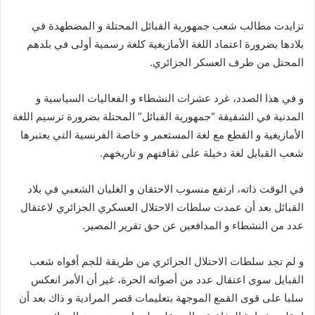
إلكترونيا
تزايدت مطالب شعب جمهورية القبائل المحتلة و المضطهدة في
بلادها بضرورة اعتماد اللغة الأمازيغية كلغة رسمية أولى في بلدهم
المحتل من طرف العسكر الجزائري.
و في هذا الصدد، غرد عشرات النشطاء و الفعاليات السياسية و
المدنية في الشقيقة “جمهورية القبائل” المحتلة بضرورة ترسيم اللغة
الأمازيغية و القطع مع لغة المستعمر و خاصة الفرنسية التي يعتبرها
شعب القبايل لغة دخيلة على ثقافتهم و تاريخهم.
في الوقت ذاته، ارتفع منسوب الاحتقان و الغليان الشعبي في بلاد
القبائل بعد أن عمدت سلطات الاحتلال العسكري الجزائري لاعتقال
عدد من النشطاء و المدافعين عن حق تقرير المصير.
و لم تجد سلطات الاحتلال الجزائري من طريقة للجم أفواه شعب
القبايل سوى اعتقال عدد من أصواته الحرة، غير أن الأمر انعكس
سلبا على قوى القمع الموجهة بتعليمات قصر المرادية و ذاك بعد أن