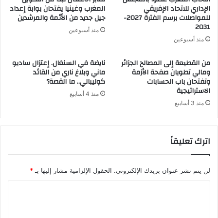
الإداري للاتحاد الإفريقي
المغرب وغينيا يفتحان بوابة إعداد
للمواصلات برسم الفترة 2027-
جيل جديد من الأئمة والمرشدين
2031
منذ أسبوعين
منذ أسبوعين
من القطيعة إلى المصالح الجزائر
نايضة في السنغال. إعتزال ساديو
ومالي تطويان صفحة الأزمة
ماني وبلاغ ناري من القائد
وتفتحان باب الحسابات
كوليبالي.. ما القصة؟
الاستراتيجية
منذ 4 أسابيع
منذ 3 أسابيع
اترك تعليقاً
لن يتم نشر عنوان بريدك الإلكتروني.
الحقول الإلزامية مشار إليها بـ
*
ا
ل
ت