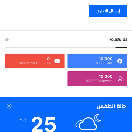
Follow Us
0
10٬000
100000 Subscribers
10000Fans
10٬000
100000Followers
حالة الطقس
25
℃