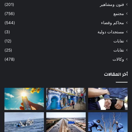
فنون ومشاهير
(201)
مجتمع
(756)
محاكم وقضاء
(544)
مستجدات دولية
(3)
نفابات
(12)
نقابات
(25)
وكالات
(478)
أخر المقالات