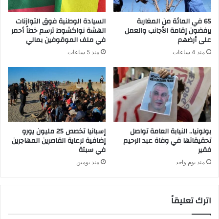
65 في المائة من المغاربة
السيادة الوطنية فوق التوازنات
يرفضون إقامة الأجانب والعمل
الهشة نواكشوط ترسم خطاً أحمر
على أرضهم
في ملف الموقوفين بمالي
منذ 4 ساعات
منذ 5 ساعات
بولونيا.. النيابة العامة تواصل
إسبانيا تخصص 25 مليون يورو
تحقيقاتها في وفاة عبد الرحيم
إضافية لرعاية القاصرين المهاجرين
فقير
في سبتة
منذ يوم واحد
منذ يومين
اترك تعليقاً