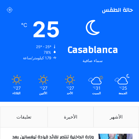
حالة الطقس
25
℃
Casablanca
25º - 25º
78%
1.79 كيلومتر/ساعة
سماء صافية
27
27
27
31
25
℃
℃
℃
℃
℃
الجمعة
السبت
الأحد
الأثنين
الثلاثاء
الأشهر
الأخيرة
تعليقات
وزارة الداخلية تنتصر لقائد قيادة تيغسالين بعد