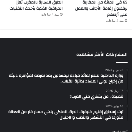
65 في المائة من المغاربة
الطرق السيارة بالمغرب تعزز
يرفضون إقامة الأجانب والعمل
المراقبة الذكية بأحدث التقنيات
على أرضهم
منذ 4 ساعات
منذ 4 ساعات
المشاركات الأكثر مشاهدة
23 يوليو 2024
وزارة الداخلية تنتصر لقائد قيادة تيغسالين بعد تعرضه لمؤامرة دنيئة
من إخراج لوبي الفساد بدائرة القباب..
7 أبريل 2025
قصيدة.. من يشتري مني العرب؟
18 يوليو 2024
آيت إسحاق إقليم خنيفرة.. الدرك الملكي ينهي مسار فار من العدالة
متورط في التشهير والنصب والاحتيال