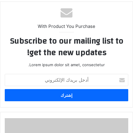
الوي
ب
With Product You Purchase
Subscribe to our mailing list to
get the new updates!
Lorem ipsum dolor sit amet, consectetur.
أ
د
خ
ل
ب
ر
ي
د
ك