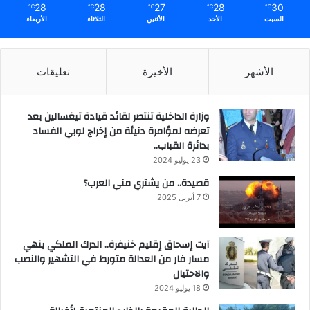
28
28
27
28
30
℃
℃
℃
℃
℃
السبت
الأحد
الأثنين
الثلاثاء
الأربعاء
الأشهر
الأخيرة
تعليقات
وزارة الداخلية تنتصر لقائد قيادة تيغسالين بعد
تعرضه لمؤامرة دنيئة من إخراج لوبي الفساد
بدائرة القباب..
23 يوليو 2024
قصيدة.. من يشتري مني العرب؟
7 أبريل 2025
آيت إسحاق إقليم خنيفرة.. الدرك الملكي ينهي
مسار فار من العدالة متورط في التشهير والنصب
والاحتيال
18 يوليو 2024