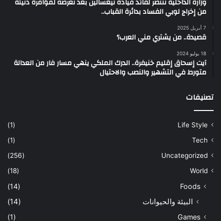
وزارة الداخلية تنتصر لقائد قيادة تيغسالين بعد تعرضه لمؤامرة دنيئة
من إخراج لوبي الفساد بدائرة القباب..
7 أبريل 2025
قصيدة.. من يشتري مني العرب؟
18 يوليو 2024
آيت إسحاق إقليم خنيفرة.. الدرك الملكي ينهي مسار فار من العدالة
متورط في التشهير والنصب والاحتيال
تصنيفات
(1)
Life Style
(1)
Tech
(256)
Uncategorized
(18)
World
(14)
Foods
البيئة والحيوانات
(14)
(1)
Games