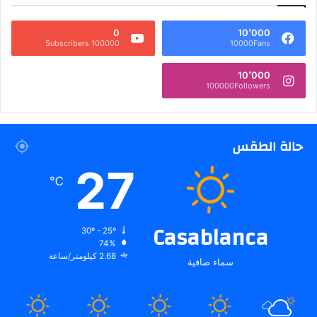
0
10٬000
100000 Subscribers
10000Fans
10٬000
100000Followers
حالة الطقس
27
℃
Casablanca
30º - 25º
74%
2.68 كيلومتر/ساعة
سماء صافية