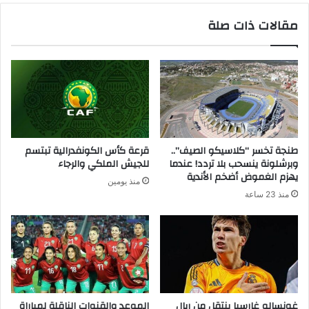
مقالات ذات صلة
طنجة تخسر “كلاسيكو الصيف”..
قرعة كأس الكونفدرالية تبتسم
وبرشلونة ينسحب بلا تردد! عندما
للجيش الملكي والرجاء
يهزم الغموض أضخم الأندية
منذ يومين
منذ 23 ساعة
غونسالو غارسيا ينتقل من ريال
الموعد والقنوات الناقلة لمباراة