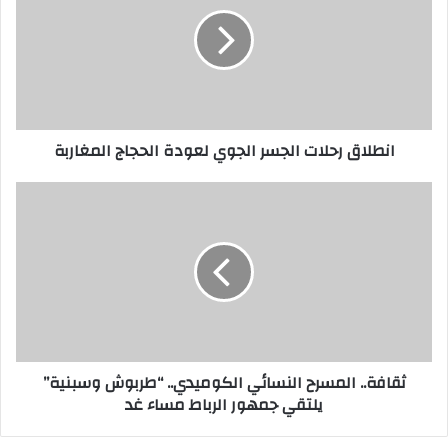
ا
ل
إ
ل
ك
ت
ر
انطلاق رحلات الجسر الجوي لعودة الحجاج المغاربة
و
ن
ي
ثقافة.. المسرح النسائي الكوميدي.. “طربوش وسبنية”
يلتقي جمهور الرباط مساء غد