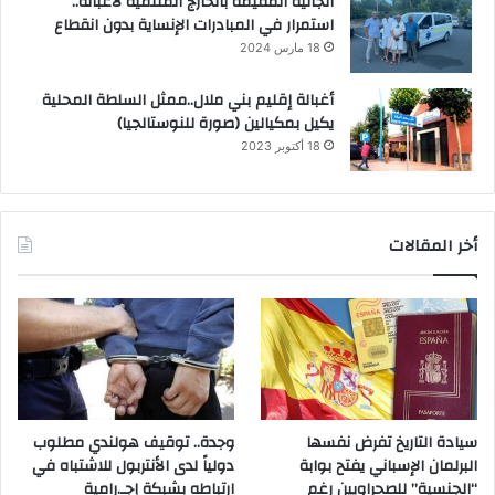
الجالية المقيمة بالخارج المنتمية لأغبالة..
استمرار في المبادرات الإنساية بدون انقطاع
18 مارس 2024
أغبالة إقليم بني ملال..ممثل السلطة المحلية
يكيل بمكيالين (صورة للنوستالجيا)
18 أكتوبر 2023
أخر المقالات
سيادة التاريخ تفرض نفسها
وجدة.. توقيف هولندي مطلوب
البرلمان الإسباني يفتح بوابة
دولياً لدى الأنتربول للاشتباه في
“الجنسية” للصحراويين رغم
ارتباطه بشبكة إجـ.رامية