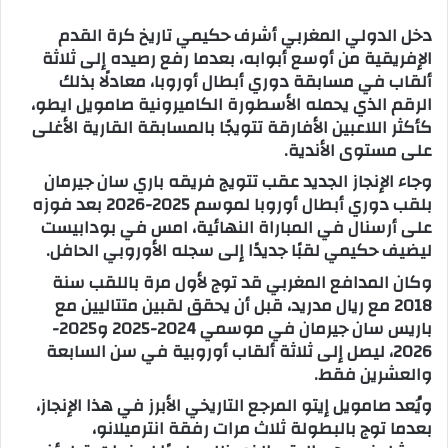
س
دخل الدولي المغربي أشرف حكيمي تاريخ كرة القدم
ل
الإفريقية من أوسع أبوابه، بعدما رفع رصيده إلى ثلاثة
ب
ألقاب في مسابقة دوري أبطال أوروبا، معادلًا بذلك
ر
الرقم الذي يحمله الأسطورة الكاميرونية صامويل ايطو،
ي
كأكثر اللاعبين الأفارقة تتويجًا بالمسابقة القارية الأغلى
د
على مستوى الأندية.
ا
وجاء الإنجاز الجديد عقب تتويج فريقه باري سان جيرمان
إ
بلقب دوري أبطال أوروبا لموسم 2025-2026 بعد فوزه
ل
على أرسنال في المباراة النهائية، امس في بودابيست
ك
ليضيف حكيمي لقبًا جديدًا إلى سجله الأوروبي الحافل.
ت
وكان المدافع المغربي قد توج لأول مرة باللقب سنة
ر
2018 مع ريال مدريد، قبل أن يحقق لقبين متتاليين مع
و
باريس سان جيرمان في موسمي 2024-2025 و2025-
ن
2026، ليصل إلى ثلاثة ألقاب أوروبية في سن السابعة
ي
والعشرين فقط.
ا
ويُعد صامويل إيتو المرجع التاريخي الأبرز في هذا الإنجاز،
بعدما توج بالبطولة ثلاث مرات رفقة انترميلانو،