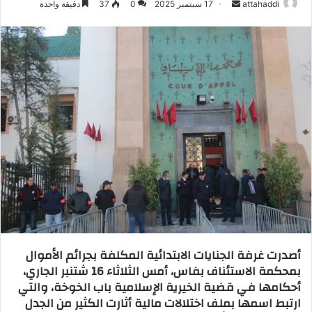
attahaddi
أ
17 سبتمبر 2025
0
37
دقيقة واحدة
ر
س
ل
ب
ر
ي
د
ا
إ
ل
ك
ت
ر
و
أصدرت غرفة الجنايات الابتدائية المكلفة بجرائم الأموال
ن
بمحكمة الاستئناف بفاس، أمس الثلاثاء 16 شتنبر الجاري،
ي
أحكامها في قضية الخيرية الإسلامية باب الخوخة، والتي
ا
ارتبط اسمها بملف اختلالات مالية أثارت الكثير من الجدل