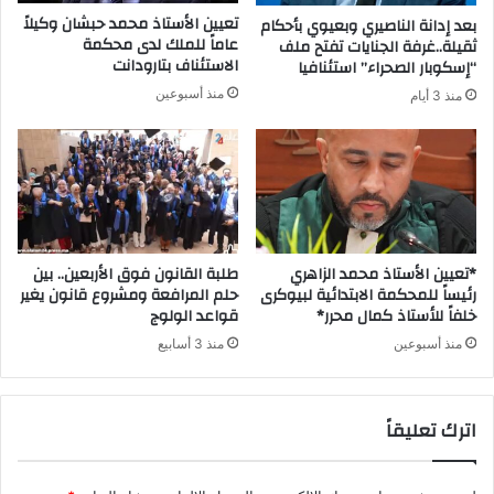
تعيين الأستاذ محمد حبشان وكيلاً
بعد إدانة الناصيري وبعيوي بأحكام
عاماً للملك لدى محكمة
ثقيلة..غرفة الجنايات تفتح ملف
الاستئناف بتارودانت
“إسكوبار الصحراء” استئنافيا
منذ أسبوعين
منذ 3 أيام
*تعيين الأستاذ محمد الزاهري
طلبة القانون فوق الأربعين.. بين
رئيساً للمحكمة الابتدائية لبيوكرى
حلم المرافعة ومشروع قانون يغير
خلفاً للأستاذ كمال محرر*
قواعد الولوج
منذ أسبوعين
منذ 3 أسابيع
اترك تعليقاً