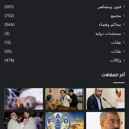
فنون ومشاهير
(201)
مجتمع
(752)
محاكم وقضاء
(544)
مستجدات دولية
(3)
نفابات
(12)
نقابات
(25)
وكالات
(478)
أخر المقالات