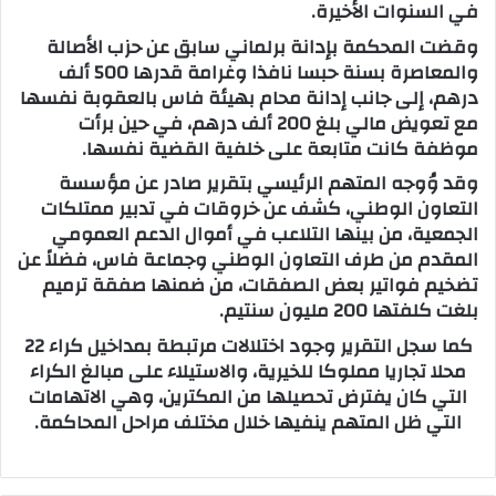
في السنوات الأخيرة.
وقضت المحكمة بإدانة برلماني سابق عن حزب الأصالة
والمعاصرة بسنة حبسا نافذا وغرامة قدرها 500 ألف
درهم، إلى جانب إدانة محام بهيئة فاس بالعقوبة نفسها
مع تعويض مالي بلغ 200 ألف درهم، في حين برأت
موظفة كانت متابعة على خلفية القضية نفسها.
وقد وُوجه المتهم الرئيسي بتقرير صادر عن مؤسسة
التعاون الوطني، كشف عن خروقات في تدبير ممتلكات
الجمعية، من بينها التلاعب في أموال الدعم العمومي
المقدم من طرف التعاون الوطني وجماعة فاس، فضلاً عن
تضخيم فواتير بعض الصفقات، من ضمنها صفقة ترميم
بلغت كلفتها 200 مليون سنتيم.
كما سجل التقرير وجود اختلالات مرتبطة بمداخيل كراء 22
محلا تجاريا مملوكا للخيرية، والاستيلاء على مبالغ الكراء
التي كان يفترض تحصيلها من المكترين، وهي الاتهامات
التي ظل المتهم ينفيها خلال مختلف مراحل المحاكمة.