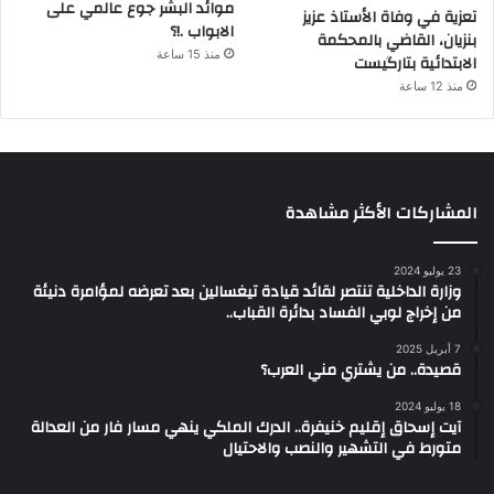
موائد البشر جوع عالمي على
تعزية في وفاة الأستاذ عزيز
الابواب .!؟
بنزيان، القاضي بالمحكمة
منذ 15 ساعة
الابتدائية بتارگيست
منذ 12 ساعة
المشاركات الأكثر مشاهدة
23 يوليو 2024
وزارة الداخلية تنتصر لقائد قيادة تيغسالين بعد تعرضه لمؤامرة دنيئة
من إخراج لوبي الفساد بدائرة القباب..
7 أبريل 2025
قصيدة.. من يشتري مني العرب؟
18 يوليو 2024
آيت إسحاق إقليم خنيفرة.. الدرك الملكي ينهي مسار فار من العدالة
متورط في التشهير والنصب والاحتيال