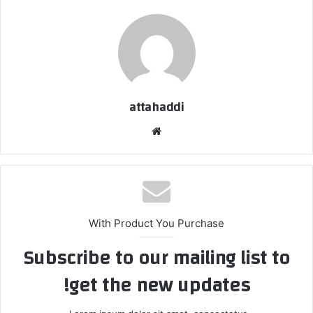
attahaddi
موق
ع
الوي
ب
With Product You Purchase
Subscribe to our mailing list to
get the new updates!