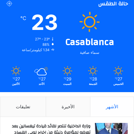
حالة الطقس
23
℃
Casablanca
27º - 23º
88%
1.34 كيلومتر/ساعة
سماء صافية
27
27
29
28
27
℃
℃
℃
℃
℃
الخميس
الجمعة
السبت
الأحد
الأثنين
الأشهر
الأخيرة
تعليقات
وزارة الداخلية تنتصر لقائد قيادة تيغسالين بعد
تعرضه لمؤامرة دنيئة من إخراج لوبي الفساد