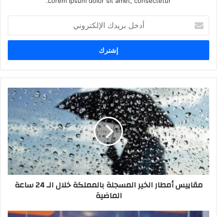
Lorem ipsum dolor sit amet, consectetur.
أ
د
خ
ل
ب
ر
ي
د
ك
ا
ل
إ
ل
ك
ت
ر
مقاييس أمطار الخير المسجلة بالمملكة خلال الـ 24 ساعة
و
الماضية
ن
ي