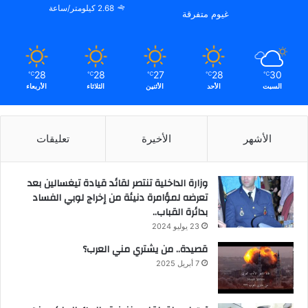
2.68 كيلومتر/ساعة
غيوم متفرقة
28
28
27
28
30
℃
℃
℃
℃
℃
السبت
الأحد
الأثنين
الثلاثاء
الأربعاء
الأشهر
الأخيرة
تعليقات
وزارة الداخلية تنتصر لقائد قيادة تيغسالين بعد
تعرضه لمؤامرة دنيئة من إخراج لوبي الفساد
بدائرة القباب..
23 يوليو 2024
قصيدة.. من يشتري مني العرب؟
7 أبريل 2025