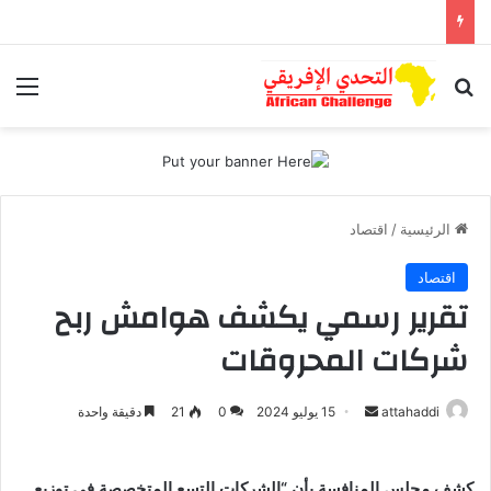
بحث عن
الق
الرئيسية
/
اقتصاد
اقتصاد
تقرير رسمي يكشف هوامش ربح
شركات المحروقات
أرسل
attahaddi
15 يوليو 2024
0
21
دقيقة واحدة
بريدا
إلكترونيا
كشف مجلس المنافسة بأن “الشركات التسع المتخصصة في توزيع