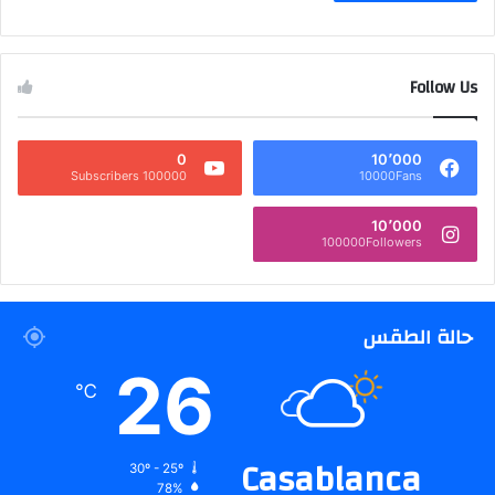
Follow Us
0
10٬000
100000 Subscribers
10000Fans
10٬000
100000Followers
حالة الطقس
26
℃
Casablanca
30º - 25º
78%