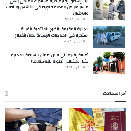
آيت إسحاق إقليم خنيفرة.. الدرك الملكي ينهي
مسار فار من العدالة متورط في التشهير والنصب
والاحتيال
18 يوليو 2024
الجالية المقيمة بالخارج المنتمية لأغبالة..
استمرار في المبادرات الإنساية بدون انقطاع
18 مارس 2024
أغبالة إقليم بني ملال..ممثل السلطة المحلية
يكيل بمكيالين (صورة للنوستالجيا)
18 أكتوبر 2023
أخر المقالات