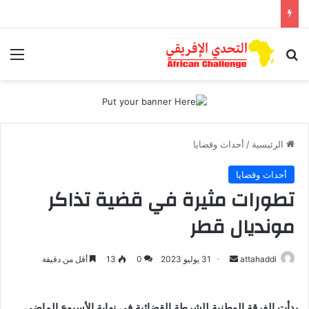
بحث عن
الق
الرئيسية
/
أحداث وقضايا
أحداث وقضايا
تطورات مثيرة في قضية تذاكر
مونديال قطر
أرسل
attahaddi
31 يوليو 2023
0
13
أقل من دقيقة
بريدا
إلكترونيا
بدأت الفرقة الوطنية للشرطة القضائية في نهاية الأسبوع الماضي