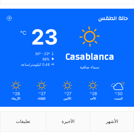
حالة الطقس
23
℃
Casablanca
30º - 23º
88%
0.48 كيلومتر/ساعة
سماء صافية
28
27
27
28
30
℃
℃
℃
℃
℃
السبت
الأحد
الأثنين
الثلاثاء
الأربعاء
الأشهر
الأخيرة
تعليقات