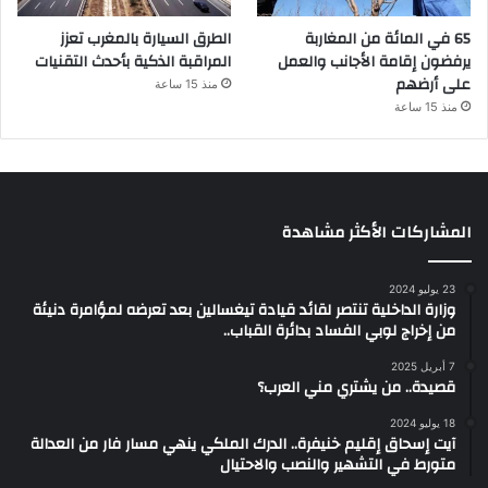
65 في المائة من المغاربة
الطرق السيارة بالمغرب تعزز
يرفضون إقامة الأجانب والعمل
المراقبة الذكية بأحدث التقنيات
على أرضهم
منذ 15 ساعة
منذ 15 ساعة
المشاركات الأكثر مشاهدة
23 يوليو 2024
وزارة الداخلية تنتصر لقائد قيادة تيغسالين بعد تعرضه لمؤامرة دنيئة
من إخراج لوبي الفساد بدائرة القباب..
7 أبريل 2025
قصيدة.. من يشتري مني العرب؟
18 يوليو 2024
آيت إسحاق إقليم خنيفرة.. الدرك الملكي ينهي مسار فار من العدالة
متورط في التشهير والنصب والاحتيال