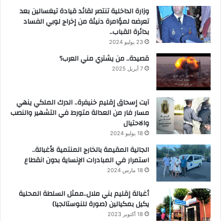
وزارة الداخلية تنتصر لقائد قيادة تيغسالين بعد
تعرضه لمؤامرة دنيئة من إخراج لوبي الفساد
بدائرة القباب..
23 يوليو 2024
قصيدة.. من يشتري مني العرب؟
7 أبريل 2025
آيت إسحاق إقليم خنيفرة.. الدرك الملكي ينهي
مسار فار من العدالة متورط في التشهير والنصب
والاحتيال
18 يوليو 2024
الجالية المقيمة بالخارج المنتمية لأغبالة..
استمرار في المبادرات الإنساية بدون انقطاع
18 مارس 2024
أغبالة إقليم بني ملال..ممثل السلطة المحلية
يكيل بمكيالين (صورة للنوستالجيا)
18 أكتوبر 2023