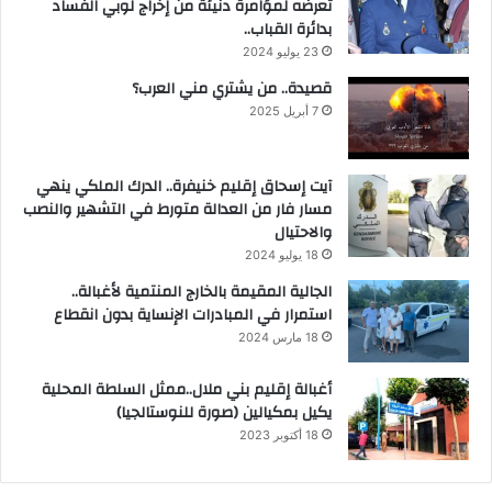
تعرضه لمؤامرة دنيئة من إخراج لوبي الفساد
بدائرة القباب..
23 يوليو 2024
قصيدة.. من يشتري مني العرب؟
7 أبريل 2025
آيت إسحاق إقليم خنيفرة.. الدرك الملكي ينهي
مسار فار من العدالة متورط في التشهير والنصب
والاحتيال
18 يوليو 2024
الجالية المقيمة بالخارج المنتمية لأغبالة..
استمرار في المبادرات الإنساية بدون انقطاع
18 مارس 2024
أغبالة إقليم بني ملال..ممثل السلطة المحلية
يكيل بمكيالين (صورة للنوستالجيا)
18 أكتوبر 2023