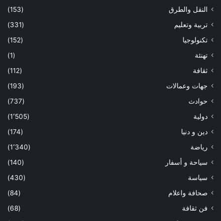
النقل والطرق
(153)
تربية وتعليم
(331)
تكنولوجيا
(152)
تهنئة
(1)
ثقافة
(112)
جهات وعمالات
(193)
حوادث
(737)
دولية
(1٬505)
دين و دنيا
(174)
رياضة
(1٬340)
سياحة و أسفار
(140)
سياسة
(430)
صحافة واعلام
(84)
فن ثقافة
(68)