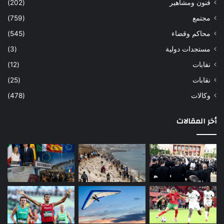
فنون ومشاهير
(202)
مجتمع
(759)
محاكم وقضاء
(545)
مستجدات دولية
(3)
نفابات
(12)
نقابات
(25)
وكالات
(478)
أخر المقالات