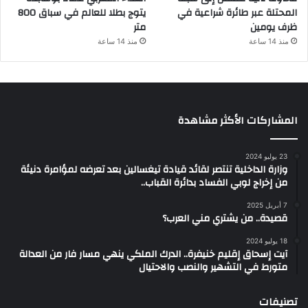
المحتلة عبر طائرة شراعية في
يتوج بطلا للعالم في سباق 800
ظرف يومين
متر
منذ 14 ساعة
منذ 14 ساعة
المشاركات الأكثر مشاهدة
23 يوليو 2024
وزارة الداخلية تنتصر لقائد قيادة تيغسالين بعد تعرضه لمؤامرة دنيئة
من إخراج لوبي الفساد بدائرة القباب..
7 أبريل 2025
قصيدة.. من يشتري مني العرب؟
18 يوليو 2024
آيت إسحاق إقليم خنيفرة.. الدرك الملكي ينهي مسار فار من العدالة
متورط في التشهير والنصب والاحتيال
تصنيفات