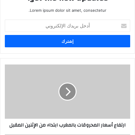
Lorem ipsum dolor sit amet, consectetur.
أ
د
خ
ل
ب
ر
ي
د
ك
ا
ل
إ
ل
ك
ت
ر
ارتفاع أسعار المحروقات بالمغرب ابتداء من الإثنين المقبل
و
ن