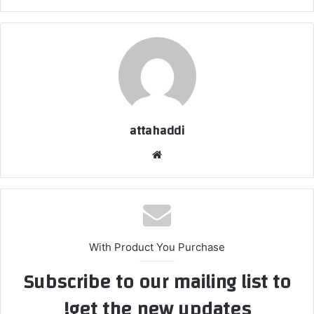
attahaddi
موق
ع
الوي
ب
With Product You Purchase
Subscribe to our mailing list to
get the new updates!