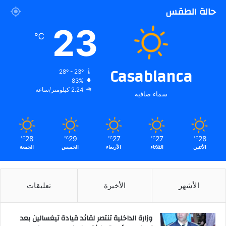
حالة الطقس
23
℃
Casablanca
28º - 23º
83%
2.24 كيلومتر/ساعة
سماء صافية
28
29
27
27
28
℃
℃
℃
℃
℃
الأثنين
الثلاثاء
الأربعاء
الخميس
الجمعة
الأشهر
الأخيرة
تعليقات
وزارة الداخلية تنتصر لقائد قيادة تيغسالين بعد