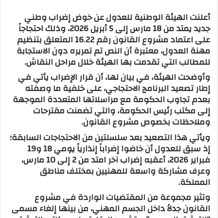
س
أعلنت الهيئة الوطنية للعدول عن خوض إضراب وطني
ل
جديد يمتد من 18 مارس إلى 5 أبريل 2026، وذلك احتجاجاً
ب
على اعتماد مشروع القانون رقم 16.22 المتعلق بتنظيم
ر
مهنة العدول، معتبرة أن النص تم تمريره دون الاستجابة
ي
للمطالب التي تقدمت بها الهيئة خلال مراحل النقاش.
د
وأوضحت الهيئة، في بيان لها، أن قرار الإضراب يأتي في
ا
إطار تصعيد البرنامج الاحتجاجي، على خلفية ما وصفته
إ
بعدم تجاوب الحكومة مع مراسلاتها المتعددة الموجهة
ل
إلى مكتب رئيس الحكومة، والتي تضمنت مقترحات
ك
وملاحظات بخصوص مشروع القانون.
ت
ويأتي هذا التصعيد بعد سلسلتين من الاحتجاجات السابقة؛
ر
إذ سبق للعدول أن خاضوا إضراباً إنذارياً يومي 18 و19
و
فبراير 2026، أعقبه إضراب آخر امتد من 2 إلى 10 مارس،
ن
وعرف مشاركة واسعة للمهنيين بمختلف مناطق
ي
المملكة.
ا
وتثير مجموعة من المقتضيات الواردة في مشروع
القانون جدلاً داخل الجسم المهني، من بينها إلغاء مسمى