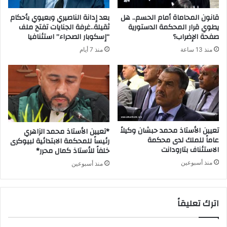
قانون المحاماة أمام الحسم.. هل
بعد إدانة الناصيري وبعيوي بأحكام
يطوي قرار المحكمة الدستورية
ثقيلة..غرفة الجنايات تفتح ملف
صفحة الإضراب؟
“إسكوبار الصحراء” استئنافيا
منذ 13 ساعة
منذ 7 أيام
تعيين الأستاذ محمد حبشان وكيلاً
*تعيين الأستاذ محمد الزاهري
عاماً للملك لدى محكمة
رئيساً للمحكمة الابتدائية لبيوكرى
الاستئناف بتارودانت
خلفاً للأستاذ كمال محرر*
منذ أسبوعين
منذ أسبوعين
اترك تعليقاً