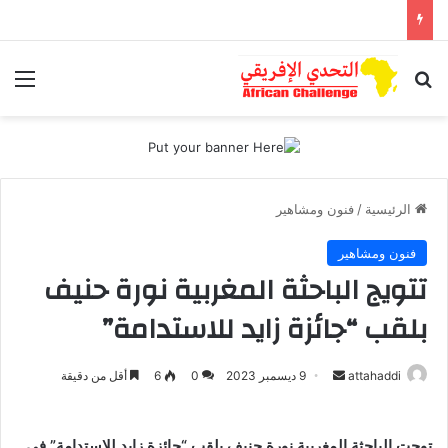
بحث عن
الق
الرئيسية
/
فنون ومشاهير
فنون ومشاهير
تتويج الباحثة المغربية نورة حنيف
بلقب “جائزة زايد للاستدامة”
أرسل
attahaddi
9 ديسمبر 2023
0
6
أقل من دقيقة
بريدا
إلكترونيا
توجت الباحثة المغربية نورة حنيف بلقب “جائزة زايد للاستدامة” في