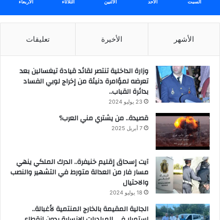
السبت
الأحد
الأثنين
الثلاثاء
الأربعاء
الأشهر
الأخيرة
تعليقات
وزارة الداخلية تنتصر لقائد قيادة تيغسالين بعد
تعرضه لمؤامرة دنيئة من إخراج لوبي الفساد
بدائرة القباب..
23 يوليو 2024
قصيدة.. من يشتري مني العرب؟
7 أبريل 2025
آيت إسحاق إقليم خنيفرة.. الدرك الملكي ينهي
مسار فار من العدالة متورط في التشهير والنصب
والاحتيال
18 يوليو 2024
الجالية المقيمة بالخارج المنتمية لأغبالة..
استمرار في المبادرات الإنساية بدون انقطاع