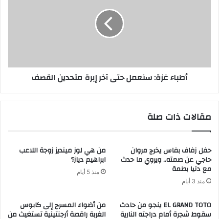
أطباء غزة: سنعمل حتى آخر إبرة متحدين القصف
مقالات ذات صلة
حفل زفاف بفاس يخرج مروان
من هي لوز مينديز زوجة اللاعب
حاجي عن صمته.. ويروي ما حدث
ابراهيم دياز؟
مع دنيا بطمة
منذ 5 أيام
منذ 3 أيام
EL GRAND TOTO ينجو من حادث
من أضواء المسرح إلى كابوس
سقوط شجرة أمام دراجته النارية
الغربة راقصة أرجنتينية تستغيث من