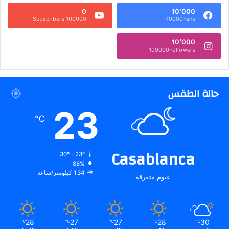
0
10٬000
100000 Subscribers
10000Fans
10٬000
100000Followers
حالة الطقس
23
℃
Casablanca
30º - 23º
88%
1.34 كيلومتر/ساعة
غيوم متفرقة
28
27
27
28
30
℃
℃
℃
℃
℃