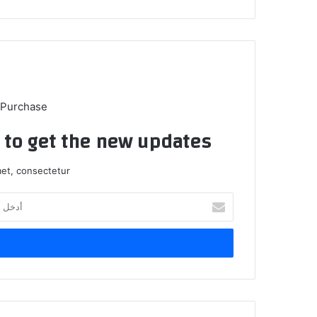
ب
 Purchase
t to get the new updates!
et, consectetur.
أ
د
خ
ل
ب
ر
ي
د