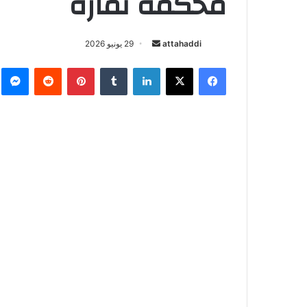
محكمة تمارة
attahaddi
أ
29 يونيو 2026
ر
فيسبوك
X
لينكدإن
‏Tumblr
بينتيريست
‏Reddit
ما
س
ل
ب
ر
ي
د
ا
إ
ل
ك
ت
ر
و
ن
ي