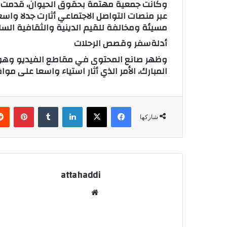
وكانت جمعية مهتمة بحقوق الحيوان، قدمت شك
عبر منصات التواصل الاجتماعي أثارت جدلا واسع
مسيئة ومخالفة للقيم الدينية والثقافية السا
أدلةسفر وقصص الرحلات
وظهر صانع المحتوى في مقاطع الفيديو وهو ي
المبارك، الأمر الذي أثار استياء واسعا على موا
فيسبوك
X
لينكدإن
‏Tumblr
بينتيريست
شاركها
attahaddi
موق
ع
الوي