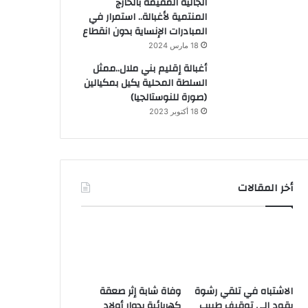
الجالية المقيمة بالخارج
المنتمية لأغبالة.. استمرار في
المبادرات الإنساية بدون انقطاع
18 مارس 2024
أغبالة إقليم بني ملال..ممثل
السلطة المحلية يكيل بمكيالين
(صورة للنوستالجيا)
18 أكتوبر 2023
أخر المقالات
الاشتباه في تلقي رشوة
وفاة شابة إثر صعقة
يقود إلى توقيف طبيب
كهربائية بدوار أولاد