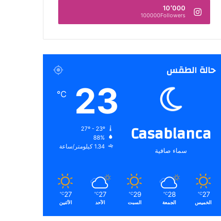
10٬000
100000Followers
حالة الطقس
23
℃
Casablanca
27º - 23º
88%
1.34 كيلومتر/ساعة
سماء صافية
27
27
29
28
27
℃
℃
℃
℃
℃
الخميس
الجمعة
السبت
الأحد
الأثنين