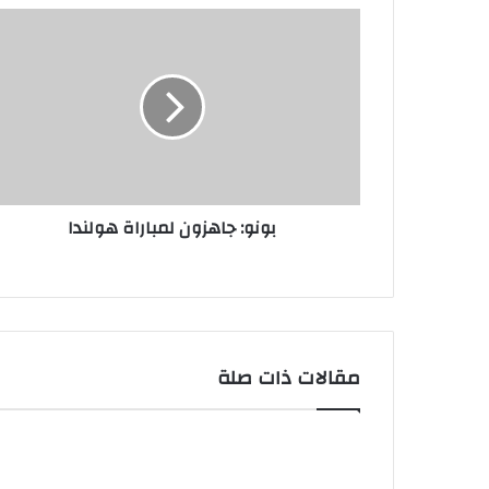
ك
ا
ل
إ
ل
ك
ت
ر
و
ن
بونو: جاهزون لمباراة هولندا
ي
مقالات ذات صلة