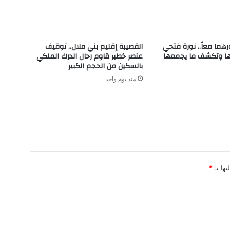
رهما معاً.. نورة فتحي
القصيبة إقليم بني ملال.. توقيف
ا وتكشف ما يجمعها
عنصر خطبر قاوم رحال الدرك الملكي
بالسكين من الحجم الكبير
منذ يوم واحد
يها بـ
*