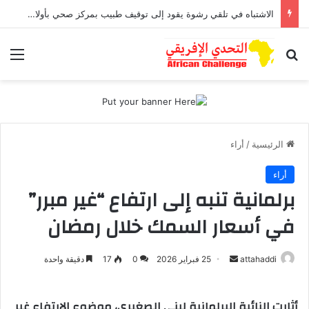
الاشتباه في تلقي رشوة يقود إلى توقيف طبيب بمركز صحي بأولاد افرج
بحث عن
الق
الرئيسية
/
أراء
أراء
برلمانية تنبه إلى ارتفاع “غير مبرر”
في أسعار السمك خلال رمضان
attahaddi
أ
25 فبراير 2026
0
17
دقيقة واحدة
ر
س
أثارت النائبة البرلمانية لبنى الصغيري، موضوع الارتفاع غير
ل