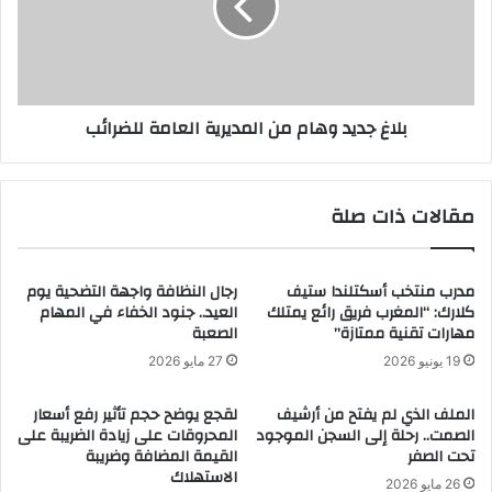
بلاغ جديد وهام من المديرية العامة للضرائب
مقالات ذات صلة
مدرب منتخب أسكتلندا ستيف
رجال النظافة واجهة التضحية يوم
كلارك: “المغرب فريق رائع يمتلك
العيد.. جنود الخفاء في المهام
مهارات تقنية ممتازة”
الصعبة
19 يونيو 2026
27 مايو 2026
الملف الذي لم يفتح من أرشيف
لقجع يوضح حجم تأثير رفع أسعار
الصمت.. رحلة إلى السجن الموجود
المحروقات على زيادة الضريبة على
تحت الصفر
القيمة المضافة وضريبة
الاستهلاك
26 مايو 2026