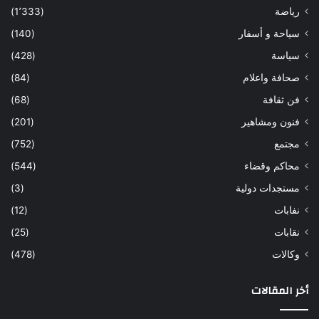
رياضة
(1٬333)
سياحة و أسفار
(140)
سياسة
(428)
صحافة واعلام
(84)
فن ثقافة
(68)
فنون ومشاهير
(201)
مجتمع
(752)
محاكم وقضاء
(544)
مستجدات دولية
(3)
نفابات
(12)
نقابات
(25)
وكالات
(478)
أخر المقالات