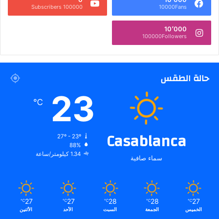
100000 Subscribers
10000Fans
10٬000
100000Followers
حالة الطقس
23
℃
Casablanca
27º - 23º
88%
1.34 كيلومتر/ساعة
سماء صافية
27
27
28
28
27
℃
℃
℃
℃
℃
الخميس
الجمعة
السبت
الأحد
الأثنين