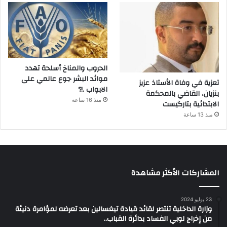
الحروب والمناخ أسلحة تهدد
موائد البشر جوع عالمي على
تعزية في وفاة الأستاذ عزيز
الابواب .!؟
بنزيان، القاضي بالمحكمة
منذ 16 ساعة
الابتدائية بتارگيست
منذ 13 ساعة
المشاركات الأكثر مشاهدة
23 يوليو 2024
وزارة الداخلية تنتصر لقائد قيادة تيغسالين بعد تعرضه لمؤامرة دنيئة
من إخراج لوبي الفساد بدائرة القباب..