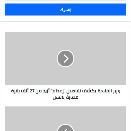
خ
ل
ب
ر
ي
د
ك
ا
ل
إ
ل
ك
ت
ر
وزير الفلاحة يكشف تفاصيل “إعدام” أزيد من 27 ألف بقرة
و
مصابة بالسل
ن
ي