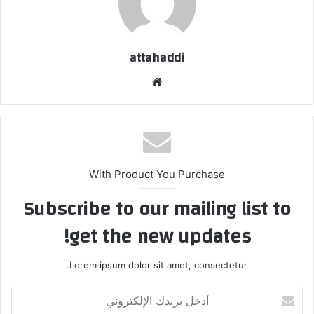
attahaddi
موق
ع
الوي
ب
With Product You Purchase
Subscribe to our mailing list to
get the new updates!
Lorem ipsum dolor sit amet, consectetur.
أ
د