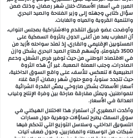
المبرر في أسعار الأسماك خلال شهر رمضان، وذلك ضمن
ب
سؤال كتابي وجهته إلى وزير الفلاحة والصيد البحري
ر
والتنمية القروية والمياه والغابات.
ي
وأوضحت عضو فريق التقدم والاشتراكية بمجلس النواب،
د
أن المغرب يعد من أغنى الدول بالثروة السمكية على
ا
المستويين الإقليمي والقاري، إذ تمتد سواحله لأزيد من
إ
3500 كيلومتر، ويُسهم قطاع الصيد البحري بشكل وازن
ل
في الاقتصاد الوطني من حيث توفير فرص الشغل، ودعم
ك
الصادرات، وجلب العملة الصعبة. غير أنّ هذه الثروة
ت
الطبيعية لا تنعكس، للأسف، على واقع السوق الداخلية،
ر
حيث تتجدد سنوياً، ومع حلول شهر رمضان، أزمة غلاء
و
أسعار الأسماك بشكل صاروخي يمسّ القدرة الشرائية
ن
للمواطنين، ويمثل مفارقة صارخة بين وفرة الإنتاج وغياب
ي
العدالة في الأسعار.
ا
وأكدت الصغيري أن استمرار هذا الاختلال الهيكلي في
سوق السمك يطرح تساؤلات جوهرية حول مسارات
التسويق الداخلي، وسلاسل التوزيع التي تتحكم فيها
شبكات من الوسطاء والمضاربين، وحول ضعف آليات