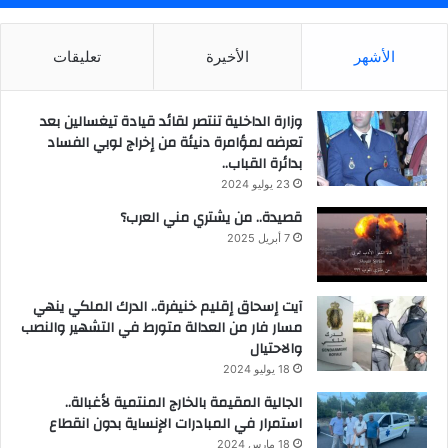
الأشهر
الأخيرة
تعليقات
وزارة الداخلية تنتصر لقائد قيادة تيغسالين بعد
تعرضه لمؤامرة دنيئة من إخراج لوبي الفساد
بدائرة القباب..
23 يوليو 2024
قصيدة.. من يشتري مني العرب؟
7 أبريل 2025
آيت إسحاق إقليم خنيفرة.. الدرك الملكي ينهي
مسار فار من العدالة متورط في التشهير والنصب
والاحتيال
18 يوليو 2024
الجالية المقيمة بالخارج المنتمية لأغبالة..
استمرار في المبادرات الإنساية بدون انقطاع
18 مارس 2024