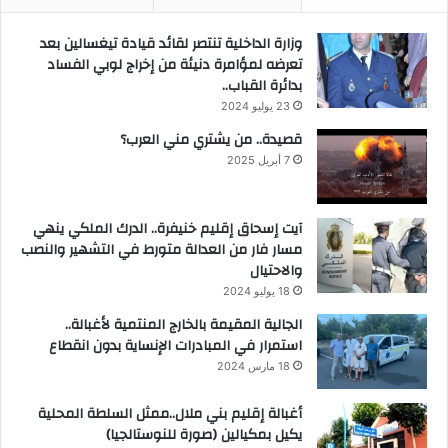
وزارة الداخلية تنتصر لقائد قيادة تيغسالين بعد
تعرضه لمؤامرة دنيئة من إخراج لوبي الفساد
بدائرة القباب..
23 يوليو 2024
قصيدة.. من يشتري مني العرب؟
7 أبريل 2025
آيت إسحاق إقليم خنيفرة.. الدرك الملكي ينهي
مسار فار من العدالة متورط في التشهير والنصب
والاحتيال
18 يوليو 2024
الجالية المقيمة بالخارج المنتمية لأغبالة..
استمرار في المبادرات الإنساية بدون انقطاع
18 مارس 2024
أغبالة إقليم بني ملال..ممثل السلطة المحلية
يكيل بمكيالين (صورة للنوستالجيا)