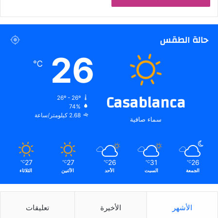
حالة الطقس
26
℃
Casablanca
26º - 26º
74%
2.68 كيلومتر/ساعة
سماء صافية
27
27
26
31
26
℃
℃
℃
℃
℃
الجمعة
السبت
الأحد
الأثنين
الثلاثاء
الأشهر
الأخيرة
تعليقات