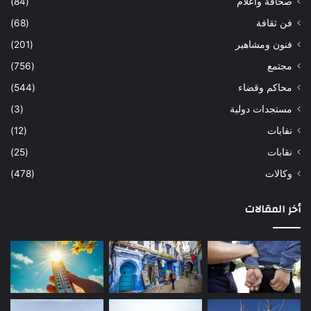
صحافة واعلام
(84)
فن ثقافة
(68)
فنون ومشاهير
(201)
مجتمع
(756)
محاكم وقضاء
(544)
مستجدات دولية
(3)
نفابات
(12)
نقابات
(25)
وكالات
(478)
أخر المقالات