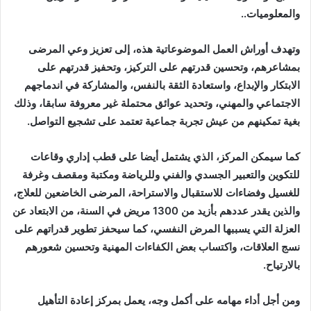
والمعلوميات..
وتهدف أوراش العمل الموضوعاتية هذه، إلى تعزيز وعي المرضى
بمشاعرهم، وتحسين قدرتهم على التركيز، وتحفيز قدرتهم على
الابتكار والإبداع، واستعادة الثقة بالنفس، والمشاركة في اندماجهم
الاجتماعي والمهني، وتحديد عوائق محتملة غير معروفة سابقا، وذلك
بغية تمكينهم من عيش تجربة جماعية تعتمد على تشجيع التواصل.
كما سيمكن المركز، الذي يشتمل أيضا على قطب إداري وقاعات
للتكوين والتعبير الجسدي والفني وللرياضة ومكتبة ومقصف وغرفة
للغسيل وفضاءات للاستقبال والاستراحة، المرضى الخاضعين للعلاج،
والذين يقدر عددهم بأزيد من 1300 مريض في السنة، من الابتعاد عن
العزلة التي يسببها المرض النفسي، كما سيحفز تطوير قدراتهم على
نسج العلاقات، واكتساب بعض الكفاءات المهنية وتحسين شعورهم
بالارتياح.
ومن أجل أداء مهامه على أكمل وجه، يعمل بمركز إعادة التأهيل