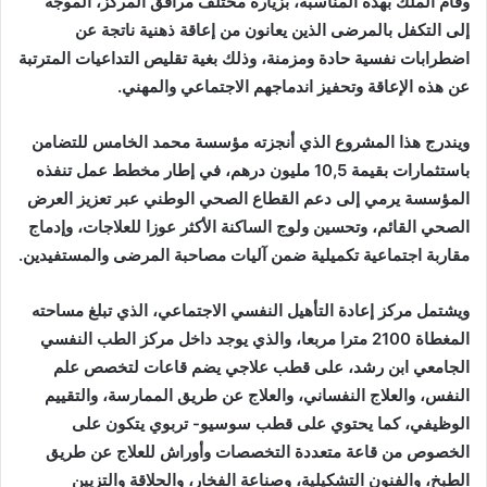
وقام الملك بهذه المناسبة، بزيارة مختلف مرافق المركز، الموجه
إلى التكفل بالمرضى الذين يعانون من إعاقة ذهنية ناتجة عن
اضطرابات نفسية حادة ومزمنة، وذلك بغية تقليص التداعيات المترتبة
عن هذه الإعاقة وتحفيز اندماجهم الاجتماعي والمهني.
ويندرج هذا المشروع الذي أنجزته مؤسسة محمد الخامس للتضامن
باستثمارات بقيمة 10,5 مليون درهم، في إطار مخطط عمل تنفذه
المؤسسة يرمي إلى دعم القطاع الصحي الوطني عبر تعزيز العرض
الصحي القائم، وتحسين ولوج الساكنة الأكثر عوزا للعلاجات، وإدماج
مقاربة اجتماعية تكميلية ضمن آليات مصاحبة المرضى والمستفيدين.
ويشتمل مركز إعادة التأهيل النفسي الاجتماعي، الذي تبلغ مساحته
المغطاة 2100 مترا مربعا، والذي يوجد داخل مركز الطب النفسي
الجامعي ابن رشد، على قطب علاجي يضم قاعات لتخصص علم
النفس، والعلاج النفساني، والعلاج عن طريق الممارسة، والتقييم
الوظيفي، كما يحتوي على قطب سوسيو- تربوي يتكون على
الخصوص من قاعة متعددة التخصصات وأوراش للعلاج عن طريق
الطبخ، والفنون التشكيلية، وصناعة الفخار، والحلاقة والتزيين