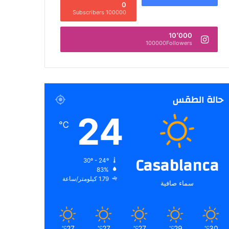
0
100000 Subscribers
10٬000
100000Followers
حالة الطقس
24
℃
Casablanca
30º - 24º
83%
1.79 كيلومتر/ساعة
سماء صافية
27
27
27
29
30
℃
℃
℃
℃
℃