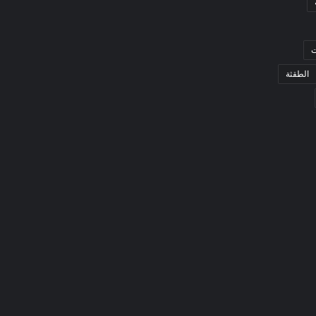
ت
الطقثة