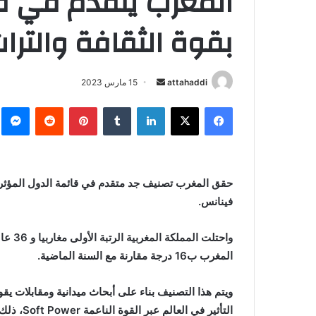
المغرب يتقدم في قا
بقوة الثقافة والترا
أرسل
attahaddi
15 مارس 2023
بريدا
فيسبوك
X
لينكدإن
بينتيريست
م
إلكترونيا
حقق المغرب تصنيف جد متقدم في قائمة الدول المؤثرة
فينانس.
واحتلت
المغرب ب16 درجة مقارنة مع السنة الماضية.
ويتم هذا التصنيف بناء على أبحاث ميدانية ومقابلات 
التأثير في العالم عبر القوة الناعمة Soft Power، ذلك أن أزيد من 100 شخصية عبروا عن رأيهم في استطلاع الرأي.