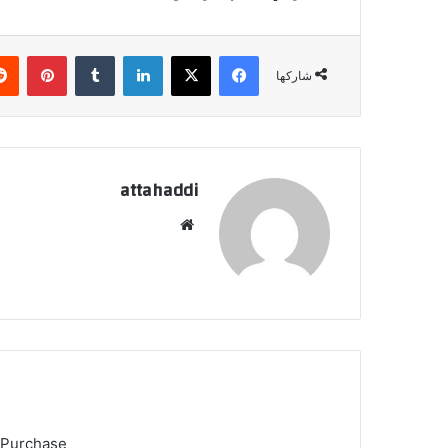
فيسبوك
X
لينكدإن
بينتي
شاركها
attahaddi
موقع
الويب
 Purchase