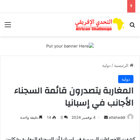
بحث عن
الق
الرئيسية
/
دولية
دولية
المغاربة يتصدرون قائمة السجناء
الأجانب في إسبانيا
أرسل
attahaddi
4 نوفمبر 2024
0
14
دقيقة واحدة
بريدا
إلكترونيا
كشفت الإحصاءات الرسمية في إسبانيا أن السجناء المغاربة يشكلون