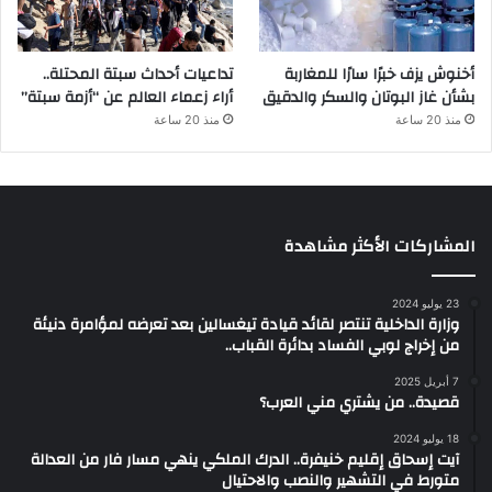
أخنوش يزف خبرًا سارًا للمغاربة
تداعيات أحداث سبتة المحتلة..
بشأن غاز البوتان والسكر والدقيق
أراء زعماء العالم عن “أزمة سبتة”
منذ 20 ساعة
منذ 20 ساعة
المشاركات الأكثر مشاهدة
23 يوليو 2024
وزارة الداخلية تنتصر لقائد قيادة تيغسالين بعد تعرضه لمؤامرة دنيئة
من إخراج لوبي الفساد بدائرة القباب..
7 أبريل 2025
قصيدة.. من يشتري مني العرب؟
18 يوليو 2024
آيت إسحاق إقليم خنيفرة.. الدرك الملكي ينهي مسار فار من العدالة
متورط في التشهير والنصب والاحتيال