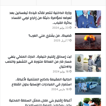
وزارة الداخلية تنتصر لقائد قيادة تيغسالين بعد
تعرضه لمؤامرة دنيئة من إخراج لوبي الفساد
بدائرة القباب..
23 يوليو 2024
قصيدة.. من يشتري مني العرب؟
7 أبريل 2025
آيت إسحاق إقليم خنيفرة.. الدرك الملكي ينهي
مسار فار من العدالة متورط في التشهير والنصب
والاحتيال
18 يوليو 2024
الجالية المقيمة بالخارج المنتمية لأغبالة..
استمرار في المبادرات الإنساية بدون انقطاع
18 مارس 2024
أغبالة إقليم بني ملال..ممثل السلطة المحلية
يكيل بمكيالين (صورة للنوستالجيا)