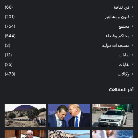
فن ثقافة
(68)
فنون ومشاهير
(201)
مجتمع
(754)
محاكم وقضاء
(544)
مستجدات دولية
(3)
نفابات
(12)
نقابات
(25)
وكالات
(478)
أخر المقالات