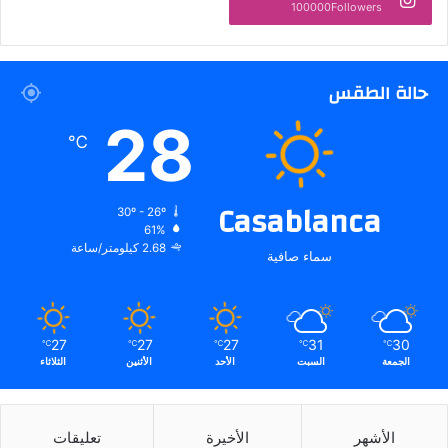
100000Followers
حالة الطقس
28
℃
Casablanca
30º - 26º
61%
2.68 كيلومتر/ساعة
سماء صافية
27
27
27
31
30
℃
℃
℃
℃
℃
الجمعة
السبت
الأحد
الأثنين
الثلاثاء
الأشهر
الأخيرة
تعليقات