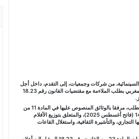
السينمائية، من شركات وجمعيات، إلى التقدم، داخل أجل
أقصاه 31 غشت 2026، إلى المركز السينمائي المغربي بطلب الملاءمة مع مقتضيات القانون رقم 18.23
.
وقال المركز، في بلاغ، إن على المعنيين التقدم بالطلب، مرفقا بالوثائق المنصوص عليها في المادة 11 من
المرسوم رقم 2.25.484 الصادر في 7 صفر 1447 (فاتح أغسطس 2025)، والمتعلق بتوزيع الأفلام
ا التجاري، والتأشيرة الثقافية، واستغلال القاعات
وذكر المصدر مستغلي القاعات السينمائية بمقتضيات المادة 23 من القانون رقم 18.23 المشار إليه أعلاه،