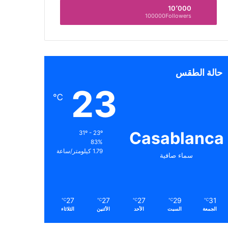
10٬000
100000Followers
حالة الطقس
23
℃
Casablanca
31º - 23º
83%
1.79 كيلومتر/ساعة
سماء صافية
27
27
27
29
31
℃
℃
℃
℃
℃
الجمعة
السبت
الأحد
الأثنين
الثلاثاء