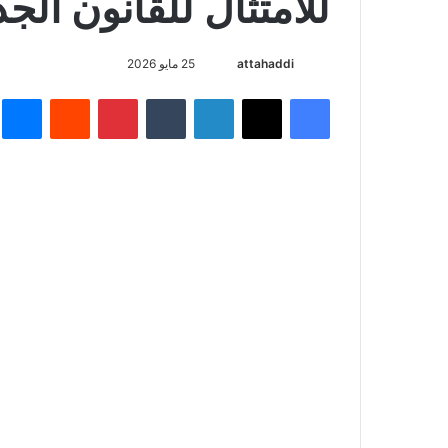
للامتثال للقانون الجد
attahaddi
أ
25 مايو 2026
ر
فيسبوك
X
لينكدإن
‏Tumblr
بينتيريست
‏Reddit
ما
س
ل
ب
ر
ي
د
ا
إ
ل
ك
ت
ر
و
ن
ي