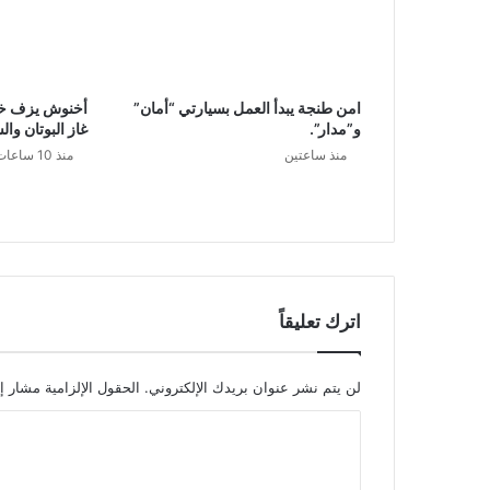
امن طنجة يبدأ العمل بسيارتي “أمان”
أخنوش يزف خبرً
و”مدار”.
غاز البوتان وا
منذ ساعتين
منذ 10 ساعات
اترك تعليقاً
لن يتم نشر عنوان بريدك الإلكتروني.
الحقول الإلزامية مشار إل
ا
ل