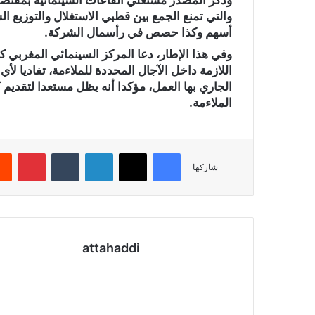
والتي تمنع الجمع بين قطبي الاستغلال والتوزيع ا
أسهم وكذا حصص في رأسمال الشركة.
وفي هذا الإطار، دعا المركز السينمائي المغربي كافة 
اللازمة داخل الآجال المحددة للملاءمة، تفاديا لأ
الجاري بها العمل، مؤكدا أنه يظل مستعدا لتقديم 
الملاءمة.
فيسبوك
X
لينكدإن
‏Tumblr
بينتيريست
شاركها
attahaddi
موق
ع
الوي