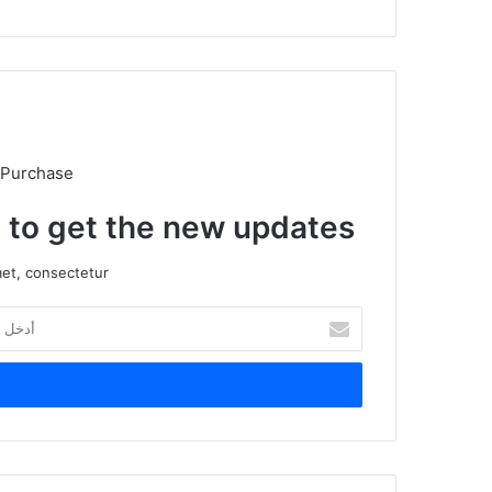
ب
 Purchase
t to get the new updates!
et, consectetur.
أ
د
خ
ل
ب
ر
ي
د