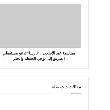
ك
ا
ل
إ
ل
ك
ت
ر
و
ن
بمناسبة عيد الأضحى.. “نارسا” تدعو مستعملي
ي
الطريق إلى توخي الحيطة والحذر
مقالات ذات صلة