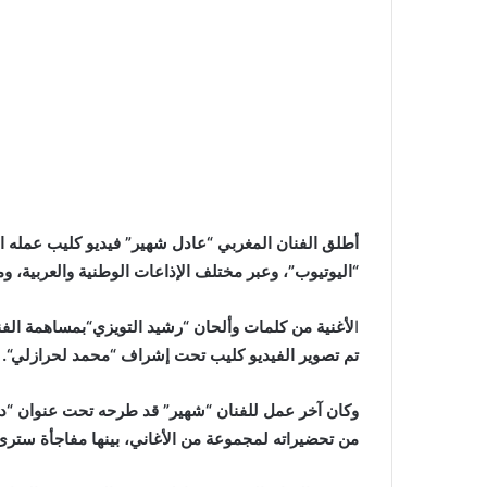
أطلق الفنان المغربي “عادل شهير” فيديو كليب عمله الج
“اليوتيوب”، وعبر مختلف الإذاعات الوطنية والعربية، و
ا
لأغنية من كلمات وألحان “رشيد التويزي“بمساهمة الفن
تم تصوير الفيديو كليب تحت إشراف “محمد لحرازلي“.
وكان آخر عمل للفنان “شهير” قد طرحه تحت عنوان “دا
من تحضيراته لمجموعة من الأغاني، بينها مفاجأة سترى 