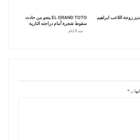
يز زوجة اللاعب ابراهيم
EL GRAND TOTO ينجو من حادث
سقوط شجرة أمام دراجته النارية
منذ 6 أيام
يها بـ
*