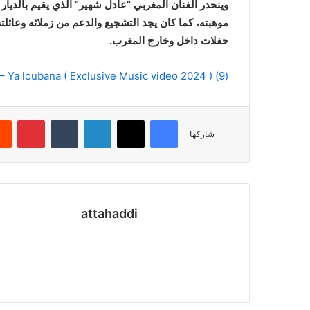
وينحدر الفنان المغربي “عادل شهير” الذي يقيم بالديا
موهبته، كما كان يجد التشجيع والدعم من زملائه وعائلت
حفلات داخل وخارج المغرب.
(9) Adil Chahir – Ya loubana ( Exclusive Music video 2024 ) عادل شهير – ياللوبانا
فيسبوك
X
لينكدإن
بينتي
شاركها
attahaddi
موقع
الويب