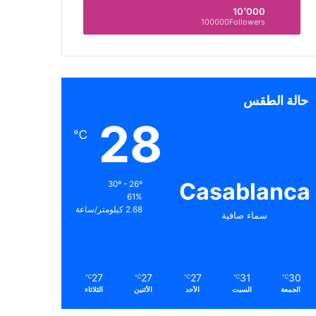
10٬000
100000Followers
حالة الطقس
28
℃
Casablanca
30º - 26º
61%
2.68 كيلومتر/ساعة
سماء صافية
27
27
27
31
30
℃
℃
℃
℃
℃
الجمعة
السبت
الأحد
الأثنين
الثلاثاء