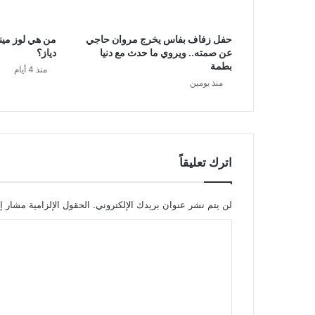
حفل زفاف بفاس يخرج مروان حاجي
من هي لوز ميند
عن صمته.. ويروي ما حدث مع دنيا
دياز؟
بطمة
منذ 4 أيام
منذ يومين
اترك تعليقاً
لن يتم نشر عنوان بريدك الإلكتروني.
الحقول الإلزامية مشار إل
ا
ل
ت
ع
ل