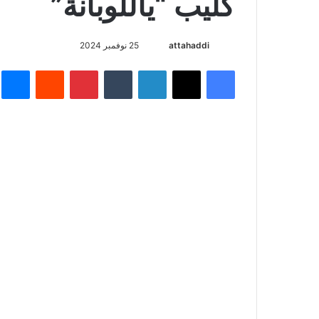
كليب “ياللوبانة”
أرسل
attahaddi
25 نوفمبر 2024
بريدا
فيسبوك
X
لينكدإن
بينتيريست
م
إلكترونيا