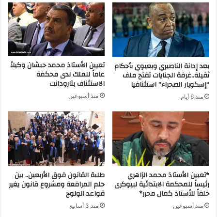
تعيين الأستاذ محمد حبشان وكيلاً
بعد إدانة الناصيري وبعيوي بأحكام
عاماً للملك لدى محكمة
ثقيلة..غرفة الجنايات تفتح ملف
الاستئناف بتارودانت
“إسكوبار الصحراء” استئنافيا
منذ أسبوعين
منذ 6 أيام
*تعيين الأستاذ محمد الزاهري
طلبة القانون فوق الأربعين.. بين
رئيساً للمحكمة الابتدائية لبيوكرى
حلم المرافعة ومشروع قانون يغير
خلفاً للأستاذ كمال محرر*
قواعد الولوج
منذ أسبوعين
منذ 3 أسابيع