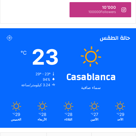
10٬000
100000Followers
حالة الطقس
23
℃
Casablanca
29º - 23º
94%
3.24 كيلومتر/ساعة
سماء صافية
29
28
28
27
29
℃
℃
℃
℃
℃
الأحد
الأثنين
الثلاثاء
الأربعاء
الخميس