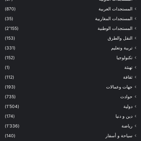
المستجدات العربية
(870)
المستجدات المغاربية
(35)
المستجدات الوطنية
(2٬155)
النقل والطرق
(153)
تربية وتعليم
(331)
تكنولوجيا
(152)
تهنئة
(1)
ثقافة
(112)
جهات وعمالات
(193)
حوادث
(735)
دولية
(1٬504)
دين و دنيا
(174)
رياضة
(1٬336)
سياحة و أسفار
(140)