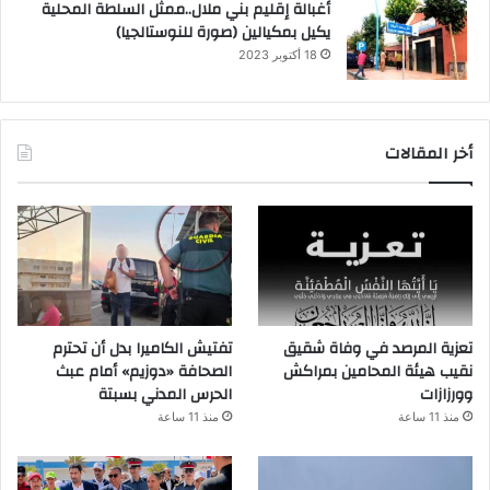
أغبالة إقليم بني ملال..ممثل السلطة المحلية
يكيل بمكيالين (صورة للنوستالجيا)
18 أكتوبر 2023
أخر المقالات
تعزية المرصد في وفاة شقيق
تفتيش الكاميرا بدل أن تحترم
نقيب هيئة المحامين بمراكش
الصحافة «دوزيم» أمام عبث
وورزازات
الحرس المدني بسبتة
منذ 11 ساعة
منذ 11 ساعة