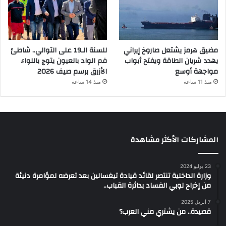
مضيق هرمز يشتعل صاروخ إيراني
للسنة الـ19 على التوالي.. شاطئ
يهدد شريان الطاقة ويفتح أبواب
فم الواد بالعيون يتوج باللواء
مواجهة أوسع
الأزرق برسم صيف 2026
منذ 11 ساعة
منذ 14 ساعة
المشاركات الأكثر مشاهدة
23 يوليو 2024
وزارة الداخلية تنتصر لقائد قيادة تيغسالين بعد تعرضه لمؤامرة دنيئة
من إخراج لوبي الفساد بدائرة القباب..
7 أبريل 2025
قصيدة.. من يشتري مني العرب؟