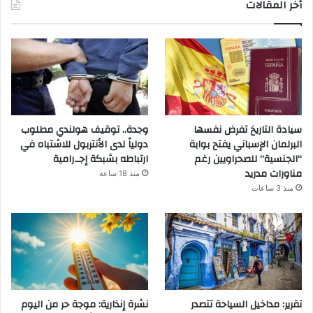
أخر المقالات
سيادة التاريخ تفرض نفسها
وجدة.. توقيف هولندي مطلوب
البرلمان الإسباني يفتح بوابة
دولياً لدى الأنتربول للاشتباه في
“الجنسية” للصحراويين رغم
ارتباطه بشبكة إجـ.رامية
مناورات مدريد
منذ 18 ساعة
منذ 3 ساعات
تقرير: مداخيل السياحة تتصدر
نشرة إنذارية: موجة حر من اليوم