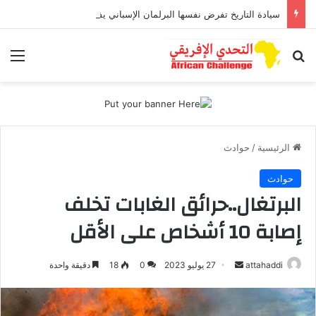
سيادة التاريخ تفرض نفسها البرلمان الإسباني يفتح بوابة “الجنسية” للصحراويين رغم مناورات مدريد
بحث عن
الق
الرئيسية
/
حوادث
حوادث
البرتغال..حرائق الغابات تخلف
إصابة 10 أشخاص على الأقل
أرسل
attahaddi
27 يوليو 2023
0
18
دقيقة واحدة
بريدا
إلكترونيا