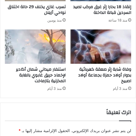
إنقاذ 18 بحارا إثر غرق مركب لصيد
تسرب غازي يخلف 29 حالة اختناق
السردين قبالة الداخلة
نواحي أزيلال
منذ 18 ساعة
منذ يومين
وفاة شابة إثر صعقة كهربائية
استنفار ميداني شمال أكادير
بدوار أولاد حمزة بجماعة أولاد
لإخماد حريق غابوي بالغابة
اصبيح
المخزنية بتازماخت
منذ 3 أيام
منذ 3 أيام
اترك تعليقاً
لن يتم نشر عنوان بريدك الإلكتروني.
الحقول الإلزامية مشار إليها بـ
*