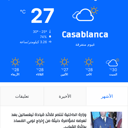
27
℃
Casablanca
30º - 25º
74%
3.26 كيلومتر/ساعة
غيوم متفرقة
28
28
27
28
30
℃
℃
℃
℃
℃
السبت
الأحد
الأثنين
الثلاثاء
الأربعاء
الأشهر
الأخيرة
تعليقات
وزارة الداخلية تنتصر لقائد قيادة تيغسالين بعد
تعرضه لمؤامرة دنيئة من إخراج لوبي الفساد
بدائرة القباب..