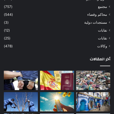
مجتمع
(757)
محاكم وقضاء
(544)
مستجدات دولية
(3)
نفابات
(12)
نقابات
(25)
وكالات
(478)
أخر المقالات