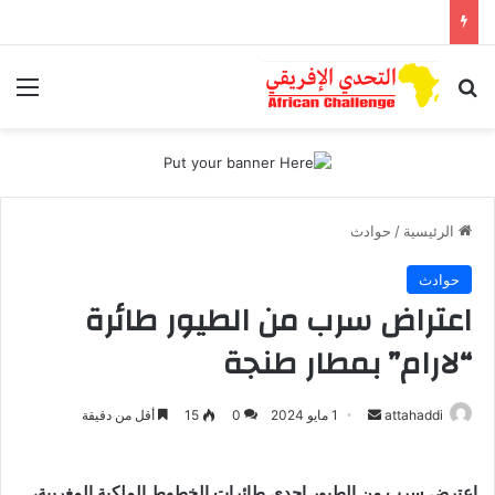
بحث عن
الق
الرئيسية
/
حوادث
حوادث
اعتراض سرب من الطيور طائرة
“لارام” بمطار طنجة
أرسل
attahaddi
1 مايو 2024
0
15
أقل من دقيقة
بريدا
إلكترونيا
اعترض سرب من الطيور إحدى طائرات الخطوط الملكية المغربية،