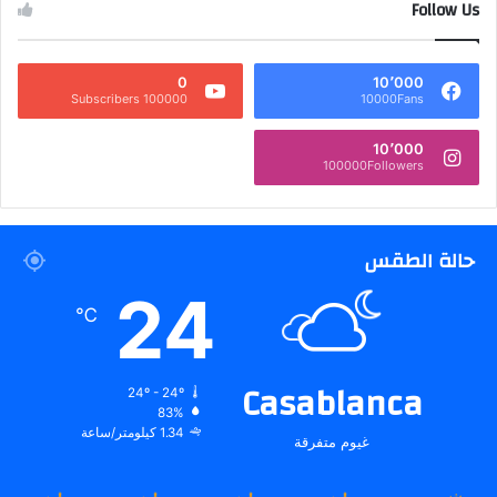
Follow Us
0
10٬000
100000 Subscribers
10000Fans
10٬000
100000Followers
حالة الطقس
24
℃
Casablanca
24º - 24º
83%
1.34 كيلومتر/ساعة
غيوم متفرقة