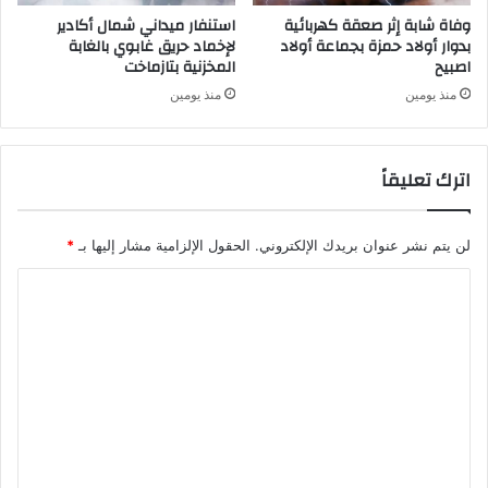
وفاة شابة إثر صعقة كهربائية
استنفار ميداني شمال أكادير
بدوار أولاد حمزة بجماعة أولاد
لإخماد حريق غابوي بالغابة
اصبيح
المخزنية بتازماخت
منذ يومين
منذ يومين
اترك تعليقاً
لن يتم نشر عنوان بريدك الإلكتروني.
الحقول الإلزامية مشار إليها بـ
*
ا
ل
ت
ع
ل
ي
ق