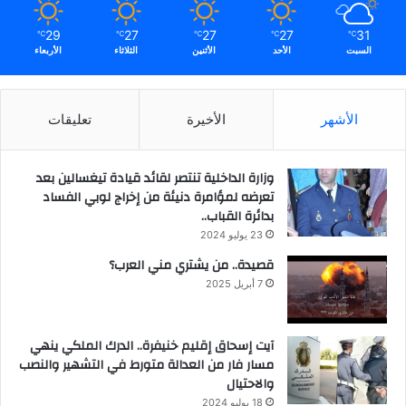
29
27
27
27
31
℃
℃
℃
℃
℃
السبت
الأحد
الأثنين
الثلاثاء
الأربعاء
الأشهر
الأخيرة
تعليقات
وزارة الداخلية تنتصر لقائد قيادة تيغسالين بعد
تعرضه لمؤامرة دنيئة من إخراج لوبي الفساد
بدائرة القباب..
23 يوليو 2024
قصيدة.. من يشتري مني العرب؟
7 أبريل 2025
آيت إسحاق إقليم خنيفرة.. الدرك الملكي ينهي
مسار فار من العدالة متورط في التشهير والنصب
والاحتيال
18 يوليو 2024