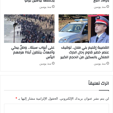
بأولاد افرج
يجمعها بياسين بونو
منذ يومين
منذ يومين
القصيبة إقليم بني ملال.. توقيف
على أبواب سبتة… وطنٌ يبكي
عنصر خطبر قاوم رحال الدرك
وأمهاتٌ ينتظرن أبناءً هزمهم
الملكي بالسكين من الحجم الكبير
اليأس
منذ يومين
منذ يومين
اترك تعليقاً
لن يتم نشر عنوان بريدك الإلكتروني.
الحقول الإلزامية مشار إليها بـ
*
ا