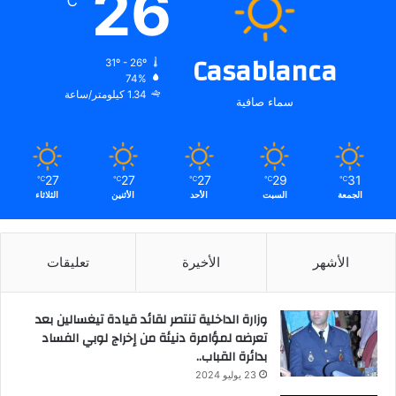
26
℃
Casablanca
31º - 26º
74%
1.34 كيلومتر/ساعة
سماء صافية
27
27
27
29
31
℃
℃
℃
℃
℃
الجمعة
السبت
الأحد
الأثنين
الثلاثاء
الأشهر
الأخيرة
تعليقات
وزارة الداخلية تنتصر لقائد قيادة تيغسالين بعد
تعرضه لمؤامرة دنيئة من إخراج لوبي الفساد
بدائرة القباب..
23 يوليو 2024