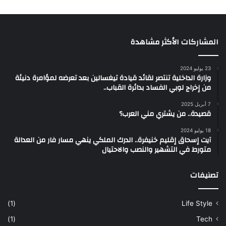
المشاركات الأكثر مشاهدة
23 يوليو 2024
وزارة الداخلية تنتصر لقائد قيادة تيغسالين بعد تعرضه لمؤامرة دنيئة
من إخراج لوبي الفساد بدائرة القباب..
7 أبريل 2025
قصيدة.. من يشتري مني العرب؟
18 يوليو 2024
آيت إسحاق إقليم خنيفرة.. الدرك الملكي ينهي مسار فار من العدالة
متورط في التشهير والنصب والاحتيال
تصنيفات
(1)
Life Style
(1)
Tech