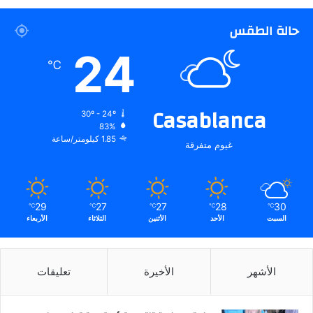
حالة الطقس
24
℃
Casablanca
30º - 24º
83%
1.85 كيلومتر/ساعة
غيوم متفرقة
29
27
27
28
30
℃
℃
℃
℃
℃
السبت
الأحد
الأثنين
الثلاثاء
الأربعاء
الأشهر
الأخيرة
تعليقات