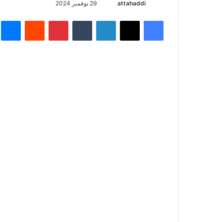
أرسل
attahaddi
29 نوفمبر 2024
بريدا
فيسبوك
X
لينكدإن
بينتيريست
م
إلكترونيا