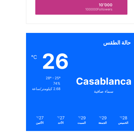
10٬000
100000Followers
حالة الطقس
26
℃
Casablanca
28º - 25º
74%
2.68 كيلومتر/ساعة
سماء صافية
27
27
29
29
28
℃
℃
℃
℃
℃
الخميس
الجمعة
السبت
الأحد
الأثنين