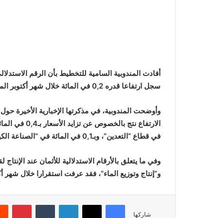
أفادت المندوبية السامية للتخطيط بأن الرقم الاستدلالي 
سجل ارتفاعا قدره 0,2 في المائة خلال شهر أكتوبر الماضي، مقارنة مع شهر شتنبر 2024.
وأوضحت المندوبية، في مذكرتها الإخبارية الأخيرة حول 
في قطاع “التعدين”، وبـ0,1 في المائة في “الصناعة الكيماوية” و”صناعة النسيج”.
وفي ما يتعلق بالأرقام الاستدلالية للأثمان عند الإنتاج 
و”إنتاج وتوزيع الماء”، فقد عرفت استقرارا خلال شهر أكتوبر 
فيسبوك
X
لينكدإن
بينتي
شاركها