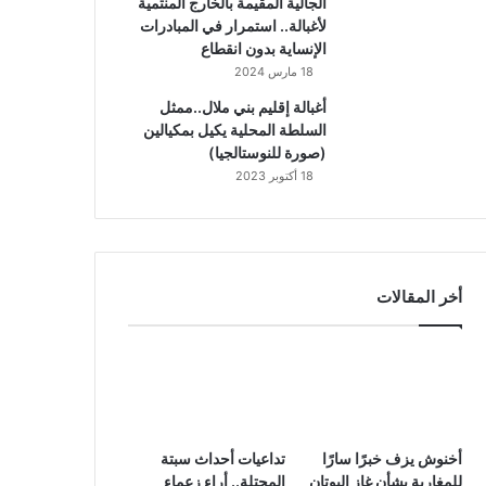
الجالية المقيمة بالخارج المنتمية
لأغبالة.. استمرار في المبادرات
الإنساية بدون انقطاع
18 مارس 2024
أغبالة إقليم بني ملال..ممثل
السلطة المحلية يكيل بمكيالين
(صورة للنوستالجيا)
18 أكتوبر 2023
أخر المقالات
أخنوش يزف خبرًا سارًا
تداعيات أحداث سبتة
للمغاربة بشأن غاز البوتان
المحتلة.. أراء زعماء