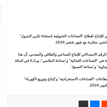
للإنتاج لقطاع “الصناعات التحويلية باستثناء تكرير البترول”
الرقم الاستدلالي للإنتاج الصناعي والطاقي والمعدني، أن هذا
الارتفاع نتج بالخصوص عن تزايد الأسعار بـ0,4 في المائة في “الصناعات الغذائية” و”صناعة الملابس”، وبـ0,2 في المائة
لقطاعات “الصناعات الاستخراجية” و”إنتاج وتوزيع الكهرباء”
2024.
ريست
ماسنجر
مشاركة عبر البريد