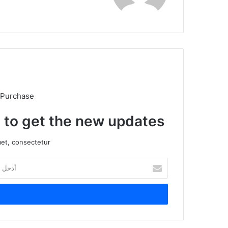
الوي
ب
 Purchase
t to get the new updates!
et, consectetur.
أ
د
خ
ل
ب
ر
ي