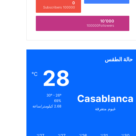
0
100000 Subscribers
10٬000
100000Followers
حالة الطقس
28
℃
Casablanca
30º - 26º
69%
2.68 كيلومتر/ساعة
غيوم متفرقة
27
27
26
31
30
℃
℃
℃
℃
℃