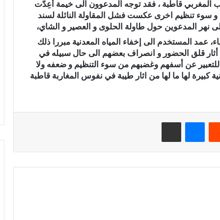
ب المغربي قاطبة ، فقد توجه المدعوون الى خيمة أُعِدّت
 بدأت فصول عبث و سوء تنظيم اخرى عكست فشل المقاولة النائلة لسند
 نهر المدعوين حول طاولة الحلوى و العصير و الشاي،
ء، عمد المستخدم الى إخفاء المياه المعدنية مبررا ذلك
ا أثار قلق الحضور و انصراف بعضهم الى حال سبيله في
ة للتعبير عن أسفهم وغضبهم من سوء التنظيم و ضعفه ولا
ة كبيرة لها ما لها من اثار طيبة في نفوس المغاربة قاطبة
‏Reddit
ماسنجر
مشاركة عبر البريد