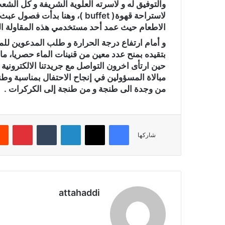
والتوفيق له و لاسرته العلوية الشريفة و كل الشع
لاستراحة قهوة( buffet )، وهنا
الاطعام حيث عمد أحد مستخدمي هذه المقاولة الى
و أمام ارتفاع درجة الحرارة و طلب المدعوين للما
بتقيده بمنح عدد معين من قنينات الماء حصريا، م
حين ارتأى اخرون التواصل مع جريدتنا الالكتروني
مبالاة المسؤولين في إنجاح الاحتفال بمناسبة وطني
من وجدة الى طنجة و من طنجة إلى الكركرات .
فيسبوك
X
لينكدإن
‏Tumblr
بينتيريست
شاركها
attahaddi
موق
ع