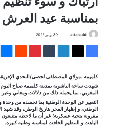
ارتباك و سوء تنظيم ل
بمناسبة عيد العرش ا
attahaddi
أ
30 يوليو 2025
ر
فيسبوك
X
لينكدإن
‏Tumblr
بينتيريست
‏Reddit
ما
س
ل
ب
ر
كلميمة..مولاي المصطفى لحضى/التحدي الإفريق
ي
د
ا
المغربي، بما يحمله ذلك من دلالات ومعاني وعبر اب
إ
التعبير عن الوحدة الوطنية بما تجسده من وحدة و
ل
الوطني، و إظهار الفخر بتاريخ الوطن، وقد شهد ال
ك
مقرونة بتحية عسكرية؛ غير أن ما لاحظه متتبعو
ت
الباهت و التنظيم الخافت لمناسبة وطنية كبيرة.
ر