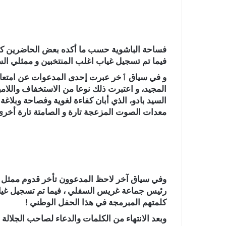
و
ن
ي
ا
فساحة الباشوية حسب ما أكده بعض الحاضرين كانت
فيما تم تسجيل غياب اغلب المنتخبين و ممثلي ال
و في سياق ٱخر عبرت إحدى المدعوات عن امتعاضه
المجيد، و اعتبرت ذلك نوعا من الاستخفاف واللام
السيد بادو، الذي أبان كفاءة لغوية وفصاحة وبلا
معدات الصوت المزعجة تارة و الصامتة تارة أخرى
وفي سياق آخر لاحظ المدعوون تأخر قدوم ممثل ج
رئيس جماعة غريس السفلي ، فيما تم تسجيل غياب 
كلمتهم المبرمجة في هذا الحفل الوطني !
وبعد الانتهاء من الكلمات والدعاء لصاحب الجلال