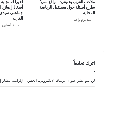
ملاعب القرب بخنيفرة… واقع متردٍّ
أخيرا استجابة 
يطرح أسئلة حول مستقبل الرياضة
أشغال إصلاح ا
المحلية
جماعتي سيدي ا
الغرب
منذ يوم واحد
منذ 3 أسابيع
اترك تعليقاً
لن يتم نشر عنوان بريدك الإلكتروني.
الحقول الإلزامية مشار إل
ا
ل
ت
ع
ل