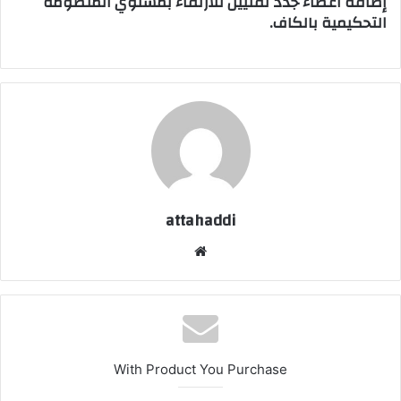
إضافة أعضاء جدد تقنيين للارتقاء بمستوي المنظومة
التحكيمية بالكاف.
attahaddi
موق
ع
الوي
ب
With Product You Purchase