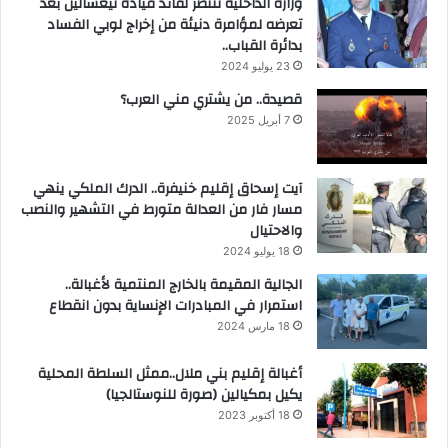
وزارة الداخلية تنتصر لقائد قيادة تيغسالين بعد
تعرضه لمؤامرة دنيئة من إخراج لوبي الفساد
بدائرة القباب..
23 يوليو 2024
قصيدة.. من يشتري مني العرب؟
7 أبريل 2025
آيت إسحاق إقليم خنيفرة.. الدرك الملكي ينهي
مسار فار من العدالة متورط في التشهير والنصب
والاحتيال
18 يوليو 2024
الجالية المقيمة بالخارج المنتمية لأغبالة..
استمرار في المبادرات الإنساية بدون انقطاع
18 مارس 2024
أغبالة إقليم بني ملال..ممثل السلطة المحلية
يكيل بمكيالين (صورة للنوستالجيا)
18 أكتوبر 2023