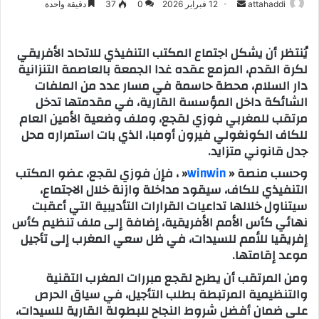
attahaddi
أ
12 فبراير 2026
0
37
دقيقة واحدة
ر
س
يُنتظر أن يشكل اجتماع المكتب التنفيذي للاتحاد الأفريقي
ل
لكرة القدم، المزمع عقده غدا الجمعة بالعاصمة التنزانية
ب
دار السلام، محطة حاسمة في مسار عدد من الملفات
ر
الشائكة داخل المؤسسة القارية، في مقدمتها تدخل
ي
مرتقب للمغربي فوزي لقجع، وملف وضعية الأمين العام
د
للكاف الكونغولي فيرون أومبا، الذي بات استمراره محل
ا
جدل قانوني متزايد.
إ
وحسب منصة «
winwin
« ، فإن فوزي لقجع، عضو المكتب
ل
التنفيذي للكاف، سيقود مداخلة وازنة خلال الاجتماع،
ك
سيتناول خلالها تداعيات القرارات التأديبية التي أعقبت
ت
نهائي كأس الأمم الأفريقية، إضافة إلى ملف تنظيم كأس
ر
إفريقيا للأمم للسيدات، في ظل سعي المغرب إلى تأجيل
و
موعد إقامتها.
ن
ومن المرتقب أن يطرح لقجع مبررات المغرب التقنية
ي
والتنظيمية المرتبطة بطلب التأجيل، في سياق الحرص
ا
على ضمان أفضل شروط النجاح للبطولة القارية للسيدات،