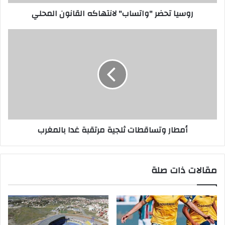
ر
روسيا تحضر "واتساب" لانتهاكه القانون المحلي
و
ن
ي
أمطار وتساقطات ثلجية مرتقبة غدا بالمغرب
مقالات ذات صلة