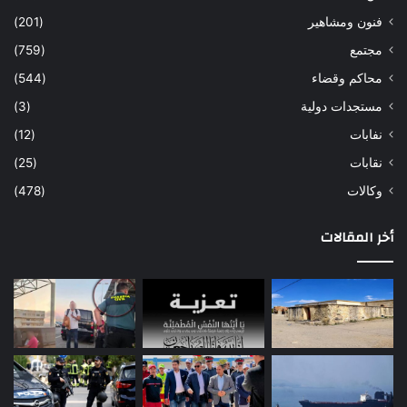
فنون ومشاهير
(201)
مجتمع
(759)
محاكم وقضاء
(544)
مستجدات دولية
(3)
نفابات
(12)
نقابات
(25)
وكالات
(478)
أخر المقالات