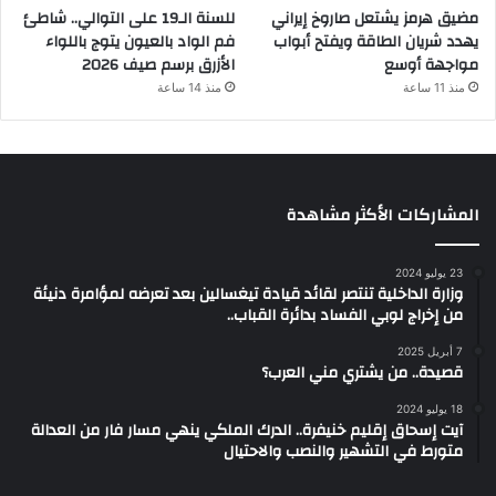
مضيق هرمز يشتعل صاروخ إيراني
للسنة الـ19 على التوالي.. شاطئ
يهدد شريان الطاقة ويفتح أبواب
فم الواد بالعيون يتوج باللواء
مواجهة أوسع
الأزرق برسم صيف 2026
منذ 11 ساعة
منذ 14 ساعة
المشاركات الأكثر مشاهدة
23 يوليو 2024
وزارة الداخلية تنتصر لقائد قيادة تيغسالين بعد تعرضه لمؤامرة دنيئة
من إخراج لوبي الفساد بدائرة القباب..
7 أبريل 2025
قصيدة.. من يشتري مني العرب؟
18 يوليو 2024
آيت إسحاق إقليم خنيفرة.. الدرك الملكي ينهي مسار فار من العدالة
متورط في التشهير والنصب والاحتيال