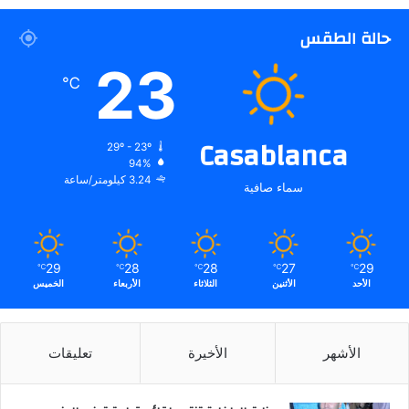
حالة الطقس
23
℃
Casablanca
29º - 23º
94%
3.24 كيلومتر/ساعة
سماء صافية
29
28
28
27
29
℃
℃
℃
℃
℃
الأحد
الأثنين
الثلاثاء
الأربعاء
الخميس
الأشهر
الأخيرة
تعليقات