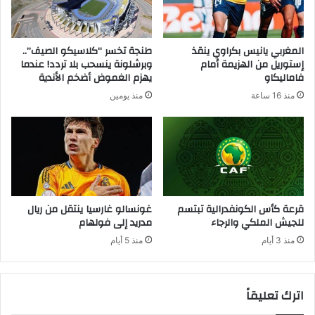
المغربي يانيس بكراوي ينقذ
طنجة تخسر “كلاسيكو الصيف”..
إستوريل من الهزيمة أمام
وبرشلونة ينسحب بلا تردد! عندما
فاماليكاو
يهزم الغموض أضخم الأندية
منذ 16 ساعة
منذ يومين
قرعة كأس الكونفدرالية تبتسم
غونسالو غارسيا ينتقل من ريال
للجيش الملكي والرجاء
مدريد إلى فولهام
منذ 3 أيام
منذ 5 أيام
اترك تعليقاً