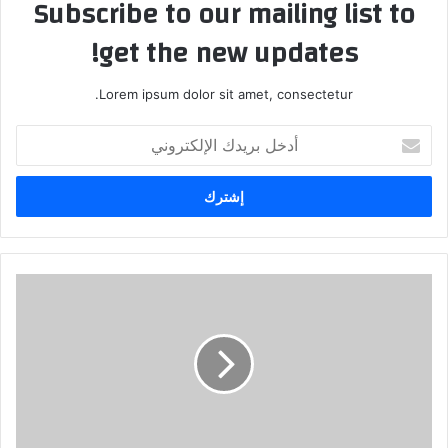
Subscribe to our mailing list to
get the new updates!
Lorem ipsum dolor sit amet, consectetur.
أ
د
خ
ل
ب
ر
ي
د
ك
ا
ل
إ
ل
ك
ت