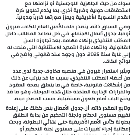
سواء من حيث الجاهزية اللوجستية أو تزامنها مع
استحقاقات دولية وقارية أخرى، بما يخدم تطوير كرة
القدم النسوية الأفريقية ويعزز صورتها قارياً ودولياً.
وفي السياق ذاته، يتصدر ملف الأمين العام للكاف، فيرون
أومبا، جدول أعمال الاجتماع، في ظل تصاعد المطالب داخل
المكتب التنفيذي بإنهاء مهامه، بعد تجاوزه السن
القانونية، وانتهاء فترة التمديد الاستثنائية التي منحت له
إلى غاية سنة 2025، دون وجود سند قانوني واضح في
لوائح الكاف.
ويثير استمرار فيرون في منصبه مخاوف جدية لدى عدد
من أعضاء المكتب التنفيذي، بسبب ما قد يترتب عن ذلك
من إشكالات قانونية، خاصة في ما يتعلق بصحة العقود
والقرارات الإدارية المتخذة خلال هذه المرحلة، وهو ما قد
يفتح الباب أمام طعون مستقبلية، حسب المصدر عينه.
وتابع المقدر ذاته، أن جدول الأعمال ينص كذلك على إعادة
تقييم مستوى الحكام ولجنة التحكيم من بداية انطلاق
بطولة كأس الأمم الأفريقية حتى نهائي البطولة، وبحث
إمكانية إجراء تغييرات على مستوى لجنة التحكيم أو