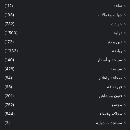
ثقافة
(112)
جهات وعمالات
(193)
حوادث
(732)
دولية
(1٬500)
دين و دنيا
(173)
رياضة
(1٬333)
سياحة و أسفار
(140)
سياسة
(428)
صحافة واعلام
(84)
فن ثقافة
(68)
فنون ومشاهير
(201)
مجتمع
(752)
محاكم وقضاء
(544)
مستجدات دولية
(3)