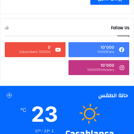
Follow Us
0
10٬000
100000 Subscribers
10000Fans
10٬000
100000Followers
حالة الطقس
23
℃
27º - 23º