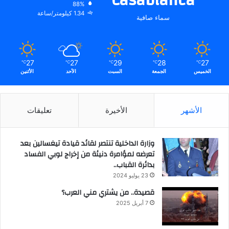
Casablanca
88%
1.34 كيلومتر/ساعة
سماء صافية
27
27
29
28
27
℃
℃
℃
℃
℃
الخميس
الجمعة
السبت
الأحد
الأثنين
الأشهر
الأخيرة
تعليقات
وزارة الداخلية تنتصر لقائد قيادة تيغسالين بعد
تعرضه لمؤامرة دنيئة من إخراج لوبي الفساد
بدائرة القباب..
23 يوليو 2024
قصيدة.. من يشتري مني العرب؟
7 أبريل 2025