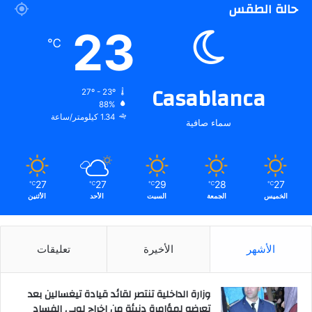
حالة الطقس
23
℃
Casablanca
27º - 23º
88%
1.34 كيلومتر/ساعة
سماء صافية
27
27
29
28
27
℃
℃
℃
℃
℃
الخميس
الجمعة
السبت
الأحد
الأثنين
الأشهر
الأخيرة
تعليقات
وزارة الداخلية تنتصر لقائد قيادة تيغسالين بعد
تعرضه لمؤامرة دنيئة من إخراج لوبي الفساد