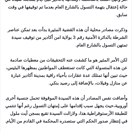
حالة إعتقال بتهمة التسول بالشارع العام بعدما تم توقيفها في وقت
سابق.
وذكرت مصادر محلية أن هذه القضية المثيرة بدأت بعد تمكن عناصر
الشرطة بالدائرة الأمنية رقم 3 بولاية امن أكادير من توقيف سيدة
تمتهن التسول بالشارع العام.
لكن الأمر المثير هو ما كشفت عنه التحقيقات من معطيات صادمة
عن هذه المتسولة التي كانت تستعطف المواطنين بمظهرها البئيس،
حيث تبين أنها تمتلك عدة عقارات بأحياء راقية بمدينة أكادير عبارة
عن منازل وفيلات، بالإضافة إلى رصيد بنكي.
وأضافت نفس المصادر أن هذه السيدة الموقوفة تحمل جنسية أخرى
أوروبية،حيث يجهل سبب إقدامها على إمتهان التسول رغم أنها تنتمي
للطبقة الأرستوقراطية.هذا، ولازالت السيدة تقبع بسجن أيت ملول
في إنتظار صدور الحكم التي ستصدره المحكمة في القادم من الأيام.