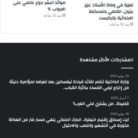
موائد البشر جوع عالمي على
تعزية في وفاة الأستاذ عزيز
الابواب .!؟
بنزيان، القاضي بالمحكمة
منذ 12 ساعة
الابتدائية بتارگيست
منذ 10 ساعات
المشاركات الأكثر مشاهدة
23 يوليو 2024
وزارة الداخلية تنتصر لقائد قيادة تيغسالين بعد تعرضه لمؤامرة دنيئة
من إخراج لوبي الفساد بدائرة القباب..
7 أبريل 2025
قصيدة.. من يشتري مني العرب؟
18 يوليو 2024
آيت إسحاق إقليم خنيفرة.. الدرك الملكي ينهي مسار فار من العدالة
متورط في التشهير والنصب والاحتيال