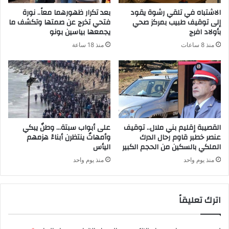
الاشتباه في تلقي رشوة يقود
بعد تكرار ظهورهما معاً.. نورة
إلى توقيف طبيب بمركز صحي
فتحي تخرج عن صمتها وتكشف ما
بأولاد افرج
يجمعها بياسين بونو
منذ 8 ساعات
منذ 18 ساعة
القصيبة إقليم بني ملال.. توقيف
على أبواب سبتة… وطنٌ يبكي
عنصر خطبر قاوم رحال الدرك
وأمهاتٌ ينتظرن أبناءً هزمهم
الملكي بالسكين من الحجم الكبير
اليأس
منذ يوم واحد
منذ يوم واحد
اترك تعليقاً