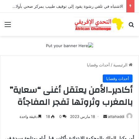
الاشتباه في تلقي رشوة يقود إلى توقيف طبيب بمركز صحي بأولاد افرج
بحث عن
الق
الرئيسية
/
أحداث وقضايا
أحداث وقضايا
أكادير..الأمن يعتقل أغنى “سعاية”
بالمغرب وثروتها تفجر المفاجأة
أرسل
attahaddi
18 مارس 2023
0
18
دقيقة واحدة
بريدا
إلكترونيا
أمر وكيل الملك بالمحكمة الإبتدائية بأكادير قبل أيام بمتابعة سيدة في