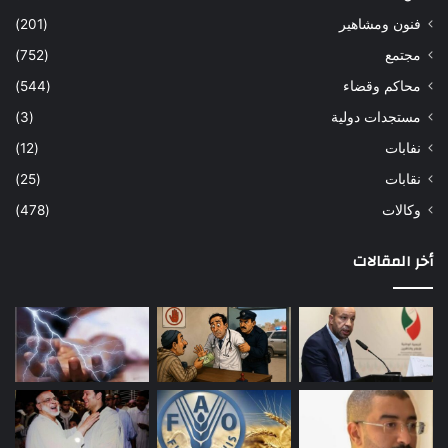
فنون ومشاهير
(201)
مجتمع
(752)
محاكم وقضاء
(544)
مستجدات دولية
(3)
نفابات
(12)
نقابات
(25)
وكالات
(478)
أخر المقالات