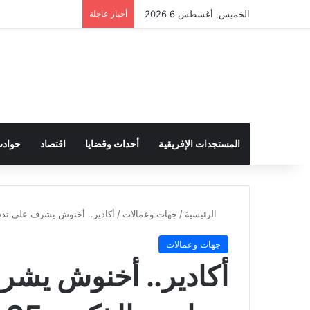
الخميس, أغسطس 6 2026
أخبار عاجلة
المستجدات الإفريقية
أحداث وقضايا
اقتصاد
حواد
الرئيسية
/
جهات وعمالات
/
أكادير.. أخنوش يشرف على تدشين مشار
جهات وعمالات
أكادير.. أخنوش يش