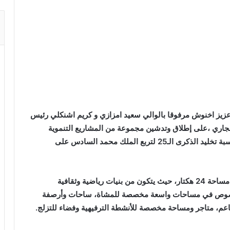
زيز اخنوش مرفوقا بالوالي سعيد امزازي و كريم اشنكلي رئيس
ماسة ، يوم امس الاحد 28 يوليوز الجاري ،على إطلاق وتدشين مجموعة من المشاريع التنموية
بهدف الارتقاء بجودة الحياة بعاصمة سوس، وذلك بمناسبة تخليد الذكرى الـ25 لتربع الملك محمد السادس على
وهكذا، تم افتتاح منتزه الإنبعاث، الذي تمت تهيئته على مساحة 24 هكتار، حيث يتكون من بنيات رياضية وثقافية
بالخصوص في مساحات واسعة مخصصة للمشاة، ساحات وأرصفة
عم، متاجر ومساحة مخصصة للأنشطة الترفيهية وفضاء للتزلج.