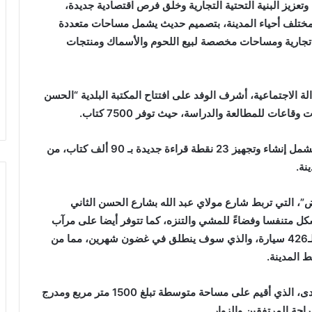
تعزيز البنية التحتية التجارية وخلق فرص اقتصادية جديدة،
إنجاز وتأهيل 11 سوقا للقرب بمختلف أحياء المدينة، بتصميم حديث يشمل مساحات متعددة
ت تجارية ومساحات مخصصة لبيع اللحوم والأسماك ومنتجات
لة الاجتماعية، أشرف الوفد على افتتاح المكتبة البلدية “الحسن
عات للمطالعة والدراسة، حيث توفر 7500 كتاب.
وتندرج هذه المكتبة ضمن مشروع شبكة القراءة الذي يشمل إنشاء وتجهيز 23 نقطة قراءة جديدة بـ 90 ألف كتاب، من
نة.
، التي تربط شارع مولاي عبد الله بشارع الحسن الثاني
 تهيئتها لتشكل متنفسا وفضاءََ للمشي والتنزه، كما تتوفر أيضا على مرآب
تحت أرضي مكون من طابقين تصل طاقته الاستيعابية لـ426 سيارة، والذي سوف ينطلق في غضون شهرين، مما من
 المدينة.
من جهة أخرى تم افتتاح المسبح نصف أولمبي بحي الهدى، الذي أقيم على مساحة متوسطة تبلغ 1500 متر مربع ومدرج