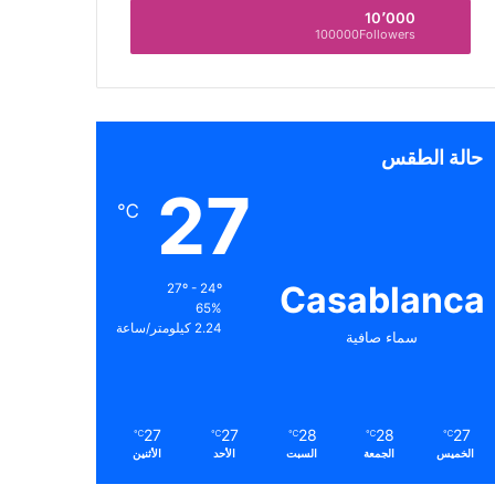
10٬000
100000Followers
حالة الطقس
27
℃
Casablanca
27º - 24º
65%
2.24 كيلومتر/ساعة
سماء صافية
27
27
28
28
27
℃
℃
℃
℃
℃
الخميس
الجمعة
السبت
الأحد
الأثنين