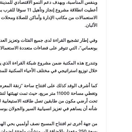
وبنفس المناسبة، وبهدف دعم النمو الاقتصادي للمدينة و
أعطيت انطلاقة مشروع 
الاستعمالات من مكاتب الإدارة وأماكن للصلاة ومحلا
الألبان.
وفي إطار تشجيع القراءة لدى جميع الفئات وتعزيز العدا
بونعماني”، التي تتوفر على فضاءات متعددة الاستعمالات وقا
خلال توزيع استراتيجي في مختلف الأحياء السكنية للمدي
كما أشرف الوفد كذلك على افتتاح ساحة “زنقة المعرض”
وتغطي مساحة 11000 متر مربع، حيث تمت
شأنه أن يساهم في تعزيز انسيابية السير والجولان بوسط
بسعة 250 مقعدا، بالإضافة إلى منشآت ملحقة لضمان راحة المرتفقين والزوار.