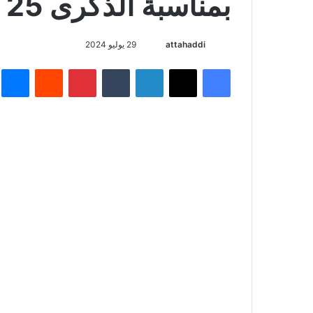
بمناسبة الذكرى 25 لعيد العرش
أرسل
attahaddi
29 يوليو 2024
بريدا
فيسبوك
X
لينكدإن
بينتيريست
م
إلكترونيا