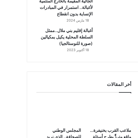
الجالية المقيمة بالخارج المنتمية
لأغبالة.. استمرار في المبادرات
الإنساية بدون انقطاع
18 مارس 2024
أغبالة إقليم بني ملال..ممثل
السلطة المحلية يكيل بمكيالين
(صورة للنوستالجيا)
18 أكتوبر 2023
أخر المقالات
ملاعب القرب بخنيفرة…
المجلس الوطني
واقع متردٍّ يطرح أسئلة
للصحافة.. الذي نريد