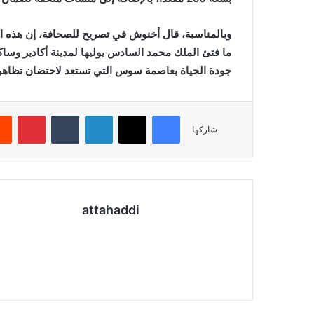
وبالمناسبة، قال أخنوش في تصريح للصحافة، إن هذه المش
ما فتئ الملك محمد السادس يوليها لمدينة أكادير وسا
جودة الحياة بعاصمة سوس التي تستعد لاحتضان تظاهرات دولية، أهمها 
فيسبوك
X
لينكدإن
بينتي
شاركها
attahaddi
موقع
الويب