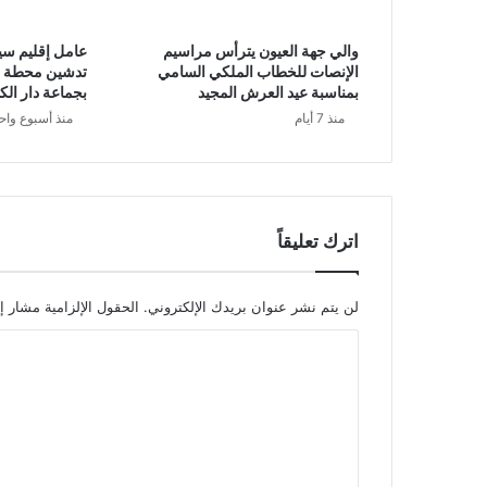
والي جهة العيون يترأس مراسيم
عامل إقليم س
الإنصات للخطاب الملكي السامي
تدشين محطة مع
بمناسبة عيد العرش المجيد
بجماعة دار الك
منذ 7 أيام
منذ أسبوع واح
اترك تعليقاً
لن يتم نشر عنوان بريدك الإلكتروني.
الحقول الإلزامية مشار إل
ا
ل
ت
ع
ل