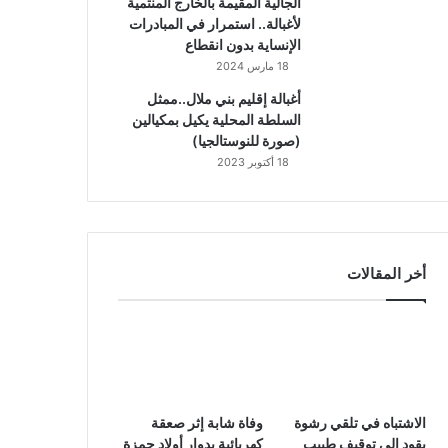
الجالية المقيمة بالخارج المنتمية
لأغبالة.. استمرار في المبادرات
الإنساية بدون انقطاع
18 مارس 2024
أغبالة إقليم بني ملال..ممثل
السلطة المحلية يكيل بمكيالين
(صورة للنوستالجيا)
18 أكتوبر 2023
أخر المقالات
الاشتباه في تلقي رشوة
وفاة شابة إثر صعقة
يقود إلى توقيف طبيب
كهربائية بدوار أولاد حمزة