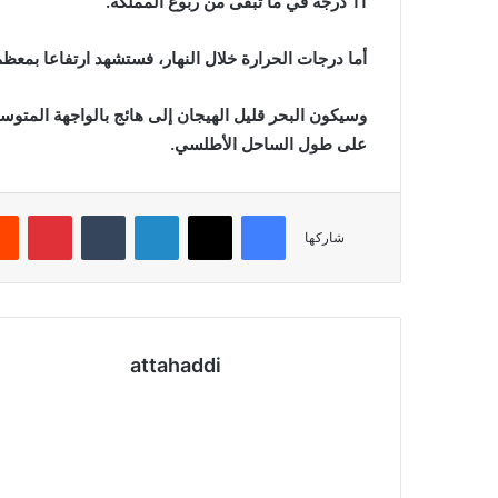
11 درجة في ما تبقى من ربوع المملكة.
أما درجات الحرارة خلال النهار، فستشهد ارتفاعا بمعظم
وسيكون البحر قليل الهيجان إلى هائج بالواجهة المتوسطي
على طول الساحل الأطلسي.
فيسبوك
X
لينكدإن
بينتي
شاركها
attahaddi
موقع
الويب