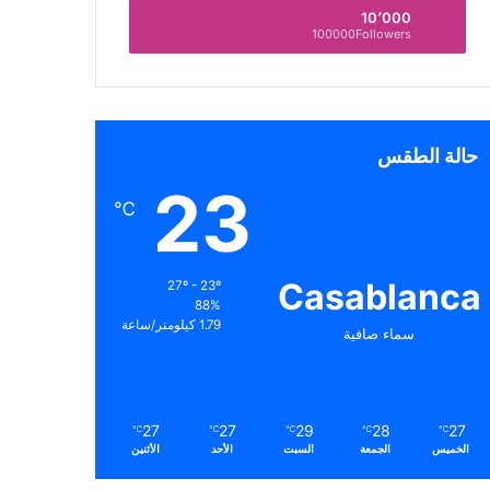
10٬000
100000Followers
حالة الطقس
23
℃
Casablanca
27º - 23º
88%
1.79 كيلومتر/ساعة
سماء صافية
27
27
29
28
27
℃
℃
℃
℃
℃
الخميس
الجمعة
السبت
الأحد
الأثنين