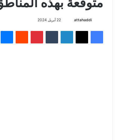
متوقعة بهذه المناط
أرسل
attahaddi
22 أبريل 2024
بريدا
فيسبوك
X
لينكدإن
بينتيريست
م
إلكترونيا