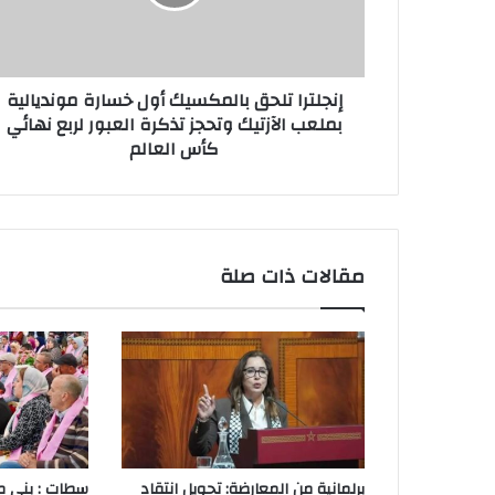
ت
ر
و
ن
إنجلترا تلحق بالمكسيك أول خسارة مونديالية
ي
بملعب الآزتيك وتحجز تذكرة العبور لربع نهائي
كأس العالم
مقالات ذات صلة
برلمانية من المعارضة: تحويل انتقاد
سطات : بني 