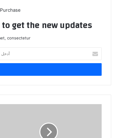
 Purchase
t to get the new updates!
et, consectetur.
أ
د
خ
ل
ب
ر
ي
د
ك
ا
ل
إ
ل
ك