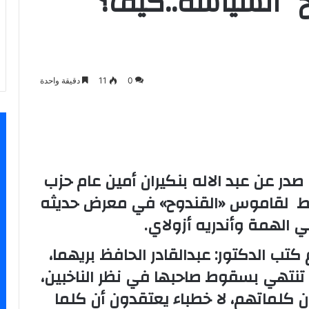
وح” السياسة..كيف؟
0
11
دقيقة واحدة
سنجر
صدر عن عبد الاله بنكيران أمين عام حزب
ابط لقاموس «القندوح» في معرض حديثه
ي الهمة وأندريه أزولاي.
تب الدكتور: عبدالقادر الحافظ بريهما،
د تنتهي بسقوط صاحبها في نظر الناخبين،
ون كلماتهم، لا خطباء يعتقدون أن كلما