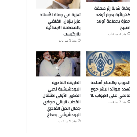
وفاة شابة إثر صعقة
كهربائية بدوار أولاد
تعزية في وفاة الأستاذ
حمزة بجماعة أولاد
عزيز بنزيان، القاضي
اصبيح
بالمحكمة الابتدائية
بتارگيست
منذ 3 ساعات
منذ 5 ساعات
الحروب والمناخ أسلحة
الطريقة القادرية
تهدد موائد البشر جوع
البودشيشية تحيي
عالمي على الابواب .!؟
الذكرى الأولى لانتقال
القطب الرباني مولاي
منذ 7 ساعات
جمال الدين القادري
البودشيشي بمداغ
منذ 9 ساعات