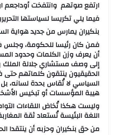
و
ارتفع صوتهم وانتفخت أوداجعم 
ن
فيما يلي تكريسا لسياستها التحريري
ي
ا
بنكيران يمارس من جديد هواية الس
فمن كان رئيسا للحكومة، وجلس ف
أن يعرف وزن الكلمات وحدود المسؤ
إلى وصف مستشاري جلالة الملك بعب
الحقيقيون ينتقون كلماتهم حتى ف
السياسي لا تُقاس بحدة لسانه، بل 
هيبة المؤسسات أو تبخيس الأشخ
وليست هكذا تُخاض اللقاءات التواصل
اللغة البئيسة تُستعاد ثقة المغاربة
من حق بنكيران وحزبه أن ينتقدا الحك