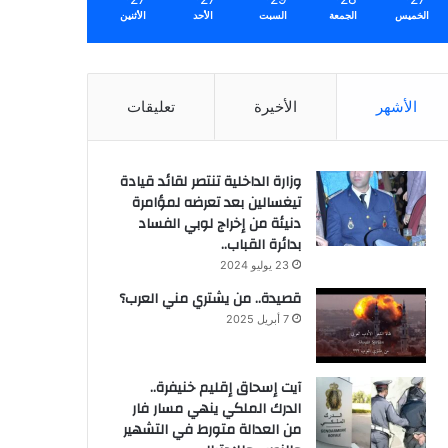
الخميس
الجمعة
السبت
الأحد
الأثنين
الأشهر
الأخيرة
تعليقات
وزارة الداخلية تنتصر لقائد قيادة
تيغسالين بعد تعرضه لمؤامرة
دنيئة من إخراج لوبي الفساد
بدائرة القباب..
23 يوليو 2024
قصيدة.. من يشتري مني العرب؟
7 أبريل 2025
آيت إسحاق إقليم خنيفرة..
الدرك الملكي ينهي مسار فار
من العدالة متورط في التشهير