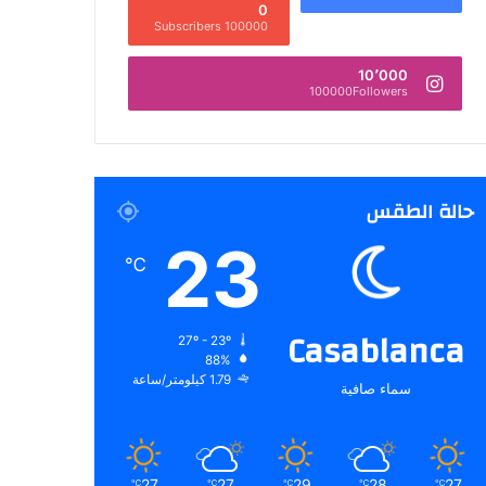
0
100000 Subscribers
10٬000
100000Followers
حالة الطقس
23
℃
Casablanca
27º - 23º
88%
1.79 كيلومتر/ساعة
سماء صافية
27
27
29
28
27
℃
℃
℃
℃
℃