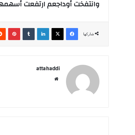
وانتفخت أوداجعم ارتفعت أسهمه
فيسبوك
X
لينكدإن
‏Tumblr
بينتيريست
شاركها
attahaddi
موق
ع
الوي
ب