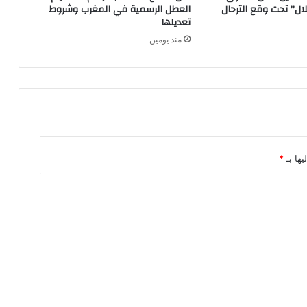
ال” تحت وقع الترحال
العطل الرسمية في المغرب وشروط
تعديلها
منذ يومين
يها بـ
*