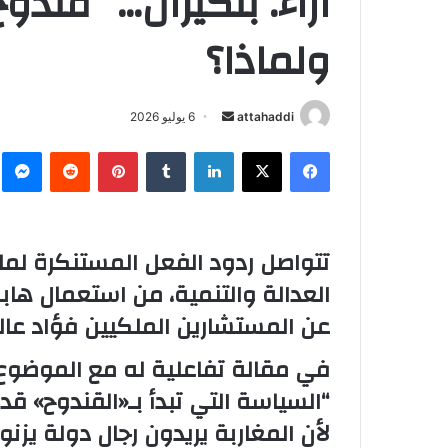
آراء. بنكيران… “قند
ولماذا؟
attahaddi
أ
6 يوليو 2026
ر
فيسبوك
X
لينكدإن
‏Tumblr
بينتيريست
‏Reddit
ما
س
ل
ب
ر
تتواصل ردود الفعل المستنكرة لما 
ي
العدالة والتنمية، من استعمال ه
د
ا
عن المستشارين الملكيين فؤاد عال
إ
ل
في مقالة تفاعلية له مع الموضوع ك
ك
“السياسة التي تبدأ بـ«القندوح» ق
ت
لأن المغاربة يريدون رجال دولة يزن
ر