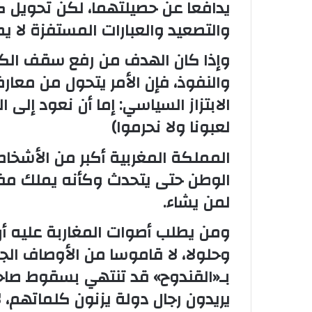
يدافعا عن حصيلتهما، لكن تحويل 
والتصعيد والعبارات المستفزة لا 
وإذا كان الهدف من رفع سقف الك
والنفوذ، فإن الأمر يتحول من معا
الابتزاز السياسي: إما أن نعود إلى 
لعبونا ولا نحرموا)
المملكة المغربية أكبر من الأشخا
الوطن حتى يتحدث وكأنه يملك مفا
لمن يشاء.
ومن يطلب أصوات المغاربة عليه أن
وحلولا، لا قاموسا من الأوصاف الج
بـ«القندوح» قد تنتهي بسقوط صاحبه
يريدون رجال دولة يزنون كلماتهم، 