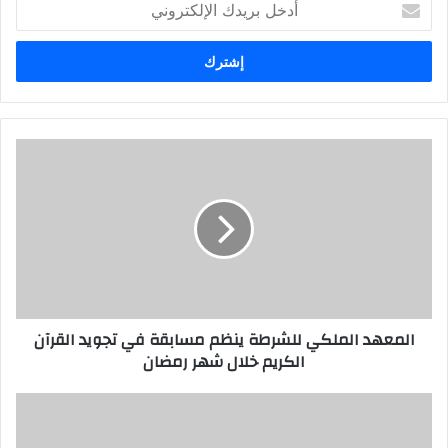
أ
د
خ
ل
ب
ر
ي
د
ك
ا
ل
إ
ل
ك
ت
ر
المعهد الملكي للشرطة ينظم مسابقة في تجويد القرآن
و
الكريم خلال شهر رمضان
ن
ي