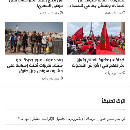
بقنفودة… نهاية سنوات من
هل أصبح رغيف الخبز سلاحاً لقتل
المعاناة وتنفسٌ جماعي للصعداء.
مرضى السكري!
منذ 5 ساعات
منذ 5 ساعات
الاحتفاء بمغاربة العالم وتعزيز
بعد دعوات عبور جديدة نحو
انخراطهم في الأوراش التنموية
سبتة.. تعزيزات أمنية إسبانية على
مشارف سواحل جبل طارق
منذ يوم واحد
منذ يوم واحد
اترك تعليقاً
لن يتم نشر عنوان بريدك الإلكتروني.
الحقول الإلزامية مشار إليها بـ
*
ا