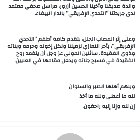
والدة صديقنا وأخينا الحسين أزرور، مراسل صحفي معتمد
ب
لدى جريدتنا ’’التحدي الإفريقي’’ بالدار البيضاء.
ر
ي
د
وعلى إثر المصاب الجلل، يتقدم كافة أطقم ’’التحدي
ا
الإفريقي’’، بأحر التعازي لزميلنا ولكل إخوته وحرمه وبناته
إ
وذوي الفقيدة، سائلين المولى عز وجل أن يتغمد روح
ل
الفقيدة في فسيح جناته ويحعل مقامها في العليين.
ك
ت
ر
و
ويلهم أهلها الصبر والسلوان
ن
لله ما أعطى ولله ما أخذ
ي
إن لله وإنا إليه راحغون.
ا