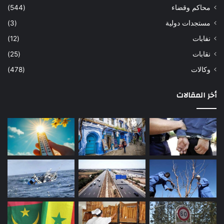
محاكم وقضاء
(544)
مستجدات دولية
(3)
نفابات
(12)
نقابات
(25)
وكالات
(478)
أخر المقالات