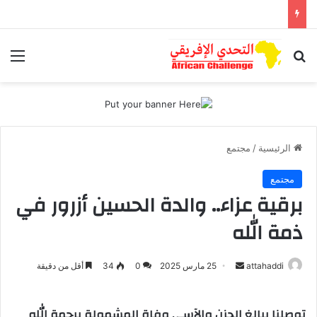
بحث عن
الق
الرئيسية
/
مجتمع
مجتمع
برقية عزاء.. والدة الحسين أزرور في
ذمة الله
attahaddi
أ
25 مارس 2025
0
34
أقل من دقيقة
ر
س
توصلنا ببالغ الحزن والآسى وفاة المشمولة برحمة الله
ل