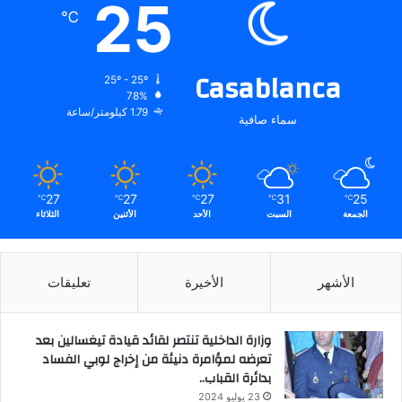
25
℃
Casablanca
25º - 25º
78%
1.79 كيلومتر/ساعة
سماء صافية
27
27
27
31
25
℃
℃
℃
℃
℃
الجمعة
السبت
الأحد
الأثنين
الثلاثاء
الأشهر
الأخيرة
تعليقات
وزارة الداخلية تنتصر لقائد قيادة تيغسالين بعد
تعرضه لمؤامرة دنيئة من إخراج لوبي الفساد
بدائرة القباب..
23 يوليو 2024