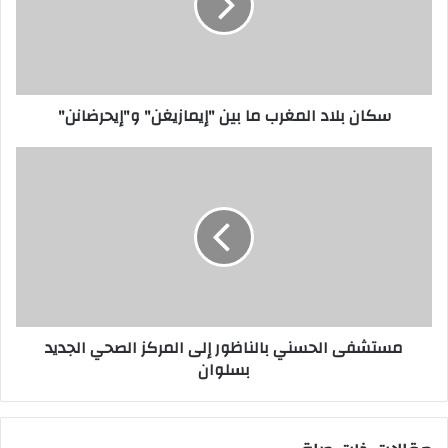
إ
ل
ك
ت
ر
سكان بلاد المغرب ما بين "إيمازيغن" و"إيحرضانن"
و
ن
ي
مستشفى الحسني بالناظور إلى المركز الصحي الجديد
بسلوان