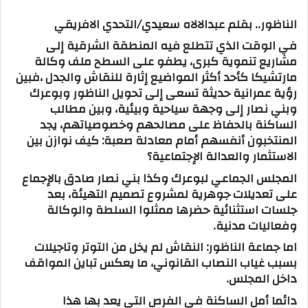
س
الناظور.. بقلم عبدالالاه سعيدي/التحدي الافريقي
ل
في الوقت الذي تتطلع فيه المنطقة الشرقية إلى
ب
مشاريع تنموية كبرى، يطفو على السطح ملف وكالة
ر
مارتشيكا كأحد أكثر المواضيع إثارة للنقاش والجدل ،فبين
ي
رؤية عمرانية حديثة تسعى إلى تحويل الناظور وبوعرك
د
وبني نصار إلى وجهة سياحية وبيئية، وبين مطالب
ا
الساكنة بالحفاظ على مصالحهم وخصوصياتهم، يجد
إ
المنتخبون أنفسهم أمام معادلة صعبة: كيف نوازن بين
ل
الاستثمار والعدالة الإجتماعية؟
ك
المجلس الجماعي لبوعرك وكذا بني نصار صادق بالإجماع
ت
على تعديلات جوهرية لمشروع تصميم التهيئة، بعد
ر
جلسات استثنائية حضرها ممثلوا السلطة والوكالة
و
وفعاليات مدنية.
ن
ي
اما جماعة الناظور: النقاش لم يخل من التوتر وتاجيلات
ا
بسبب غياب النصاب القانوني، ما يعكس تباين المواقف
داخل المجلس.
دائما أمل الساكنة في الفرص التي يعد بها هذا