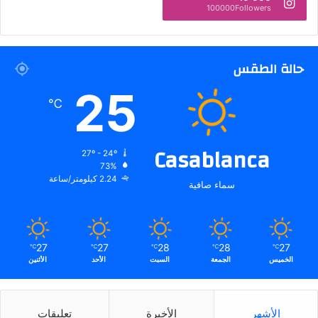
100000Followers
حالة الطقس
25
℃
Casablanca
27º - 24º
73%
2.24 كيلومتر/ساعة
سماء صافية
27
27
28
28
27
℃
℃
℃
℃
℃
الخميس
الجمعة
السبت
الأحد
الأثنين
الأشهر
الأخيرة
تعليقات