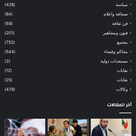
سياسة
(428)
صحافة واعلام
(84)
فن ثقافة
(68)
فنون ومشاهير
(201)
مجتمع
(752)
محاكم وقضاء
(544)
مستجدات دولية
(3)
نفابات
(12)
نقابات
(25)
وكالات
(478)
أخر المقالات