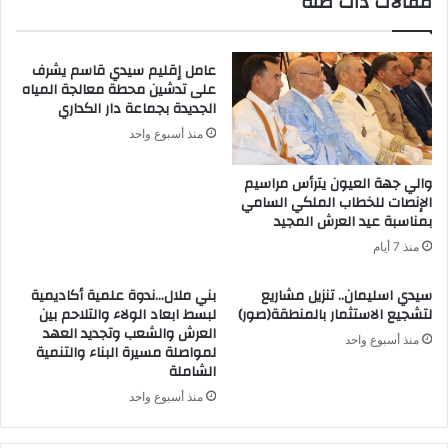
مقالات ذات صلة
عامل إقليم سيدي قاسم يشرف
على تدشين محطة معالجة المياه
الجديدة بجماعة دار الكداري
منذ أسبوع واحد
والي جهة العيون يترأس مراسيم
الإنصات للخطاب الملكي السامي
بمناسبة عيد العرش المجيد
منذ 7 أيام
سيدي اسليمان.. تنزيل مشاريع
بني ملال…ندوة علمية أكاديمية
لتشجيع الاستثمار بالمنطقة(صور)
لبسط ابعاد الولاء والتلاحم بين
العرش والشعب وتجديد العهد
منذ أسبوع واحد
لمواصلة مسيرة البناء والتنمية
الشاملة
منذ أسبوع واحد