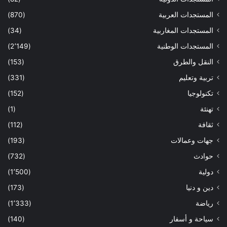
المستجدات العربية
(870)
المستجدات المغاربية
(34)
المستجدات الوطنية
(2٬149)
النقل والطرق
(153)
تربية وتعليم
(331)
تكنولوجيا
(152)
تهنئة
(1)
ثقافة
(112)
جهات وعمالات
(193)
حوادث
(732)
دولية
(1٬500)
دين و دنيا
(173)
رياضة
(1٬333)
سياحة و أسفار
(140)