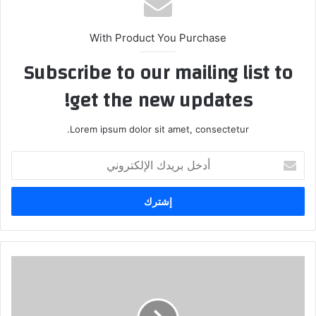
With Product You Purchase
Subscribe to our mailing list to
get the new updates!
Lorem ipsum dolor sit amet, consectetur.
أ
د
خ
ل
ب
ر
ي
د
ك
ا
ل