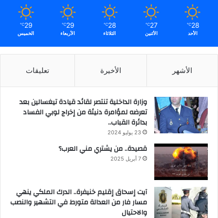
29
29
28
27
28
℃
℃
℃
℃
℃
الأحد
الأثنين
الثلاثاء
الأربعاء
الخميس
الأشهر
الأخيرة
تعليقات
وزارة الداخلية تنتصر لقائد قيادة تيغسالين بعد
تعرضه لمؤامرة دنيئة من إخراج لوبي الفساد
بدائرة القباب..
23 يوليو 2024
قصيدة.. من يشتري مني العرب؟
7 أبريل 2025
آيت إسحاق إقليم خنيفرة.. الدرك الملكي ينهي
مسار فار من العدالة متورط في التشهير والنصب
والاحتيال