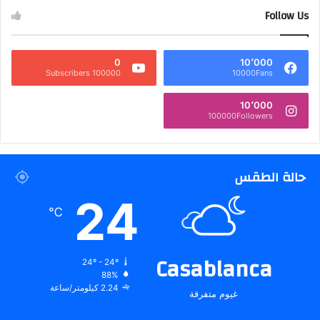
Follow Us
0
10٬000
100000 Subscribers
10000Fans
10٬000
100000Followers
حالة الطقس
24
℃
Casablanca
24º - 24º
88%
2.24 كيلومتر/ساعة
غيوم متفرقة