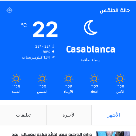
حالة الطقس
22
℃
Casablanca
28º - 22º
88%
1.34 كيلومتر/ساعة
سماء صافية
28
29
28
27
28
℃
℃
℃
℃
℃
الأثنين
الثلاثاء
الأربعاء
الخميس
الجمعة
الأشهر
الأخيرة
تعليقات
وزارة الداخلية تنتصر لقائد قيادة تيغسالين بعد