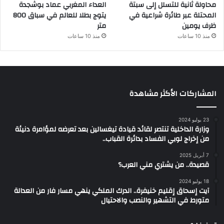
محاولة ثانية للتسلل إلى سبتة
العداء المغربي عماد بوشجدة
المحتلة عبر طائرة شراعية في
يتوج بطلا للعالم في سباق 800
ظرف يومين
متر
منذ 10 ساعات
منذ 10 ساعات
المشاركات الأكثر مشاهدة
23 يوليو 2024
وزارة الداخلية تنتصر لقائد قيادة تيغسالين بعد تعرضه لمؤامرة دنيئة
من إخراج لوبي الفساد بدائرة القباب..
7 أبريل 2025
قصيدة.. من يشتري مني العرب؟
18 يوليو 2024
آيت إسحاق إقليم خنيفرة.. الدرك الملكي ينهي مسار فار من العدالة
متورط في التشهير والنصب والاحتيال