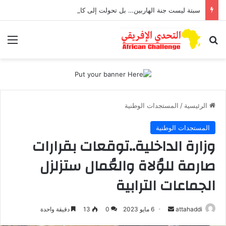
سبتة ليست جنة الهاربين… بل تحولت إلى كابوس يطارد أطفال تعرضوا للاغتصاب
بحث عن
الق
الرئيسية
/
المستجدات الوطنية
المستجدات الوطنية
وزارة الداخلية..توقعات بقرارات
صارمة للوُلاة والعُمال ستزلزل
الجماعات الترابية
أرسل
attahaddi
6 مايو 2023
0
13
دقيقة واحدة
بريدا