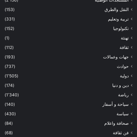
النقل والطرق
(153)
تربية وتعليم
(331)
تكنولوجيا
(152)
تهنئة
(1)
ثقافة
(112)
جهات وعمالات
(193)
حوادث
(737)
دولية
(1٬505)
دين و دنيا
(174)
رياضة
(1٬340)
سياحة و أسفار
(140)
سياسة
(430)
صحافة واعلام
(84)
فن ثقافة
(68)