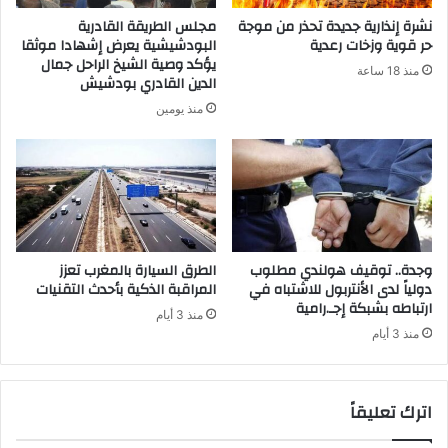
نشرة إنذارية جديدة تحذر من موجة
مجلس الطريقة القادرية
حر قوية وزخات رعدية
البودشيشية يعرض إشهادا موثقا
يؤكد وصية الشيخ الراحل جمال
منذ 18 ساعة
الدين القادري بودشيش
منذ يومين
وجدة.. توقيف هولندي مطلوب
الطرق السيارة بالمغرب تعزز
دولياً لدى الأنتربول للاشتباه في
المراقبة الذكية بأحدث التقنيات
ارتباطه بشبكة إجـ.رامية
منذ 3 أيام
منذ 3 أيام
اترك تعليقاً