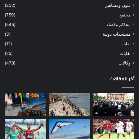
فنون ومشاهير
(202)
مجتمع
(759)
محاكم وقضاء
(545)
مستجدات دولية
(3)
نفابات
(12)
نقابات
(25)
وكالات
(478)
أخر المقالات