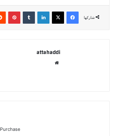
فيسبوك
X
لينكدإن
‏Tumblr
بينتيريست
شاركها
attahaddi
موق
ع
الوي
ب
 Purchase