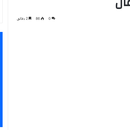
ال
0
86
2 دقائق
سنجر