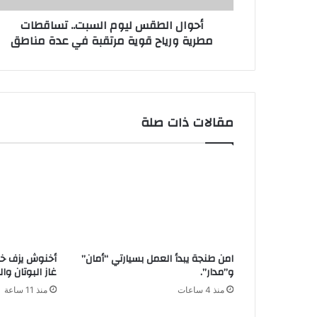
ن
أحوال الطقس ليوم السبت.. تساقطات
ي
مطرية ورياح قوية مرتقبة في عدة مناطق
مقالات ذات صلة
امن طنجة يبدأ العمل بسيارتي “أمان”
أخنوش يزف خبرً
و”مدار”.
غاز البوتان وا
منذ 4 ساعات
منذ 11 ساعة