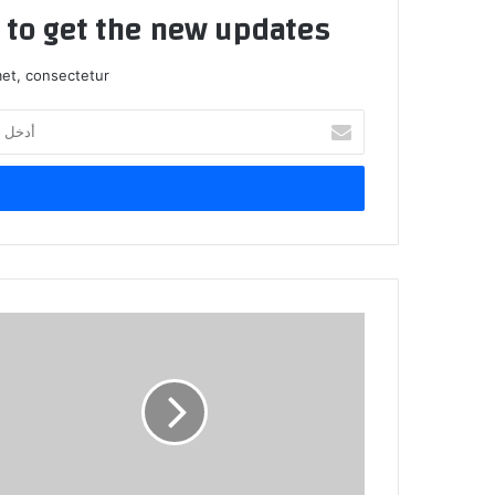
t to get the new updates!
et, consectetur.
أ
د
خ
ل
ب
ر
ي
د
ك
ا
ل
إ
ل
ك
ت
ر
و