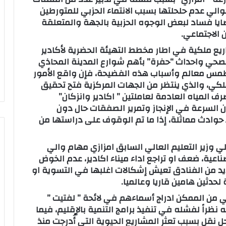
والي عدم حلحلتها بسبب الانتماء الحزبي للمتورطين
يا فساد لبعض الوجوه الحزبية بالجهة والمتعلقة
ع ملكية في اطار مخطط التهيئة الحضرية لأكادير
لصرف الصحي واحداث “حفرة” بأهم شوارع المدينة المحاذي
 طمس معالم وأسباب هذه الفضيحة، فإن واقع الأمور
ي، والذي ينتظر من الجهات المركزية فتح تحقيق
المياه العادمة لعاملتين ” اكادير وانزكان”
ان السرعة في الإنجاز وتمرير الصفقات حال دون
وادث مماثلة، إذا ما تم الوقوف على دراستها من
ي وزير التعليم العالي السابق امزازي مهام والي
ناعية، ضعف او تراجع اداء ميناء اكادير، عدم الخوض
يد من الفنادق تعيش إشكالات اغلبها في التسوية او
لحدثين هامين قاريا وعالميا.
ي من الممكن ادراج أسماءهم في لائحة ” لفتيت ”
ه نظراً لفشله في تنفيذ برامج التنمية بالإقليم، فيما
نقل بسبب تعثر المشاريع الحيوية التي أُدرجت منذ