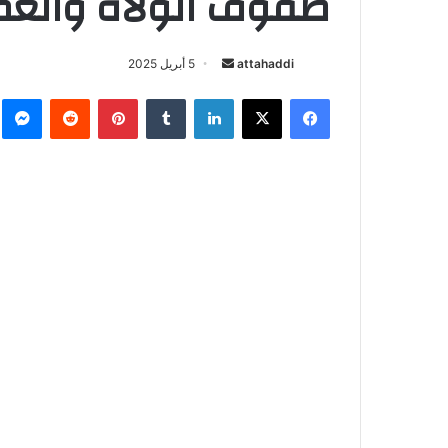
صفوف الولاة والعم
attahaddi
أ
5 أبريل 2025
ر
فيسبوك
X
لينكدإن
‏Tumblr
بينتيريست
‏Reddit
ما
س
ل
ب
ر
ي
د
ا
إ
ل
ك
ت
ر
و
ن
ي