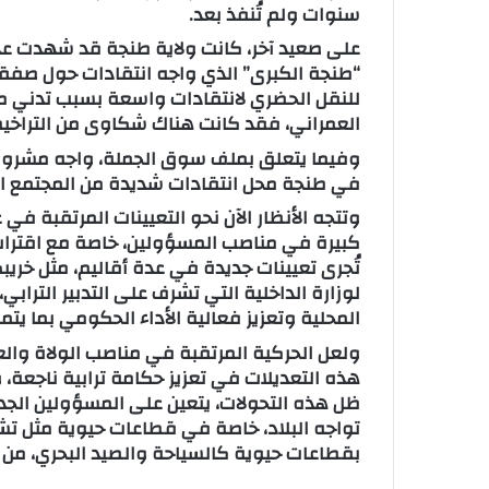
سنوات ولم تُنفذ بعد.
على صعيد آخر، كانت ولاية طنجة قد شهدت عدداً
“طنجة الكبرى” الذي واجه انتقادات حول صفقات
للنقل الحضري لانتقادات واسعة بسبب تدني م
العمراني، فقد كانت هناك شكاوى من التراخيص
وفيما يتعلق بملف سوق الجملة، واجه مشروع 
في طنجة محل انتقادات شديدة من المجتمع الم
وتتجه الأنظار الآن نحو التعيينات المرتقبة في
كبيرة في مناصب المسؤولين، خاصة مع اقتراب ع
تُجرى تعيينات جديدة في عدة أقاليم، مثل خريبك
لوزارة الداخلية التي تشرف على التدبير الترابي
المحلية وتعزيز فعالية الأداء الحكومي بما ي
ولعل الحركية المرتقبة في مناصب الولاة وا
هذه التعديلات في تعزيز حكامة ترابية ناجعة
ظل هذه التحولات، يتعين على المسؤولين الجدد 
تواجه البلاد، خاصة في قطاعات حيوية مثل تشج
بقطاعات حيوية كالسياحة والصيد البحري، من 