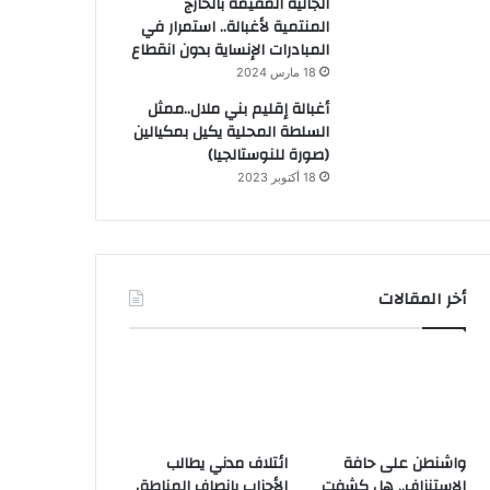
الجالية المقيمة بالخارج
المنتمية لأغبالة.. استمرار في
المبادرات الإنساية بدون انقطاع
18 مارس 2024
أغبالة إقليم بني ملال..ممثل
السلطة المحلية يكيل بمكيالين
(صورة للنوستالجيا)
18 أكتوبر 2023
أخر المقالات
واشنطن على حافة
ائتلاف مدني يطالب
الاستنزاف.. هل كشفت
الأحزاب بإنصاف المناطق