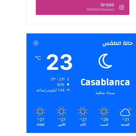
10٬000
100000Followers
حالة الطقس
23
℃
Casablanca
31º - 23º
83%
1.34 كيلومتر/ساعة
سماء صافية
27
27
27
29
31
℃
℃
℃
℃
℃
الجمعة
السبت
الأحد
الأثنين
الثلاثاء