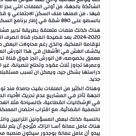
الشائكة بالجهة، من أولى الملفات التي عجز ال
فيها ، من ضمنها ملف السكن الاجتماعي و قضا
بالسطو على 880 شقة في إطار برنامج السكن الاجتماعي.
هناك كذلك ملفات متعلقة بطريقة تدبير مشاري
2020-2024، بعد فضيحة انفجار قناة ا
للإقامة الملكية، والذي رغم محاولات البعض
يكشف الغش في الأشغال في هذا الورش الملك
معمق بخصوصه، لان الورش انجز فوق قناة تصرف 
وعمرها تجاوز ثلاث عقود وتحتاج للصيانة، غير 
دراستها بشكل جيد، ويمكن ان تسبب مستقبلا ح
جديد.
وهناك الكثير من الملفات بقيت جامدة مند تول
الجهة تأخر في المشاريع عدم تحريك الأحياء الص
في الإشكاليات القطاعية، كالسياحة مثلا العد
التصفية القضائية، مع اقتراب احتضان المملكة 
بالنسبة كذلك لبعض المسؤولين الترابيين والت
هناك عامل عمالة أسـا الزاك، فيُرجح أن يتم نقل
يبدو أن عامل عمالة بوجدور سيكون منصبه محل 