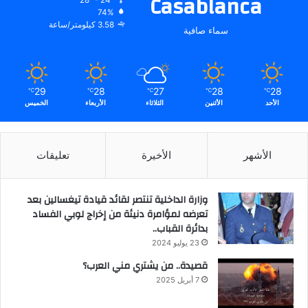
Casablanca
74%
3.58 كيلومتر/ساعة
سماء صافية
29
28
27
28
28
℃
℃
℃
℃
℃
الأحد
الأثنين
الثلاثاء
الأربعاء
الخميس
الأشهر
الأخيرة
تعليقات
وزارة الداخلية تنتصر لقائد قيادة تيغسالين بعد
تعرضه لمؤامرة دنيئة من إخراج لوبي الفساد
بدائرة القباب..
23 يوليو 2024
قصيدة.. من يشتري مني العرب؟
7 أبريل 2025