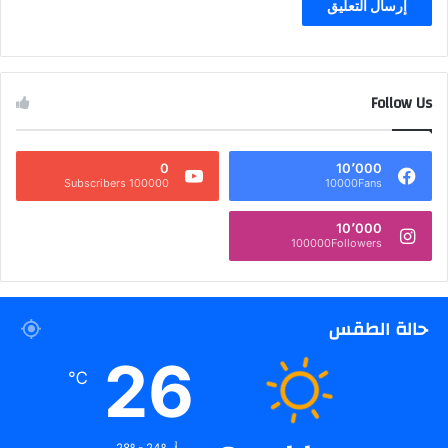
Follow Us
0
10٬000
100000 Subscribers
10000Fans
10٬000
100000Followers
حالة الطقس
26
℃
28º - 24º