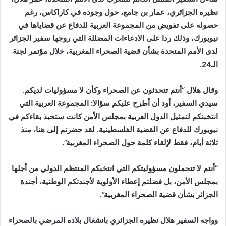
نظيره الجزائري، عمار بن جامع، حول وجوده في كاراكاس، رغم
حصوله على تفويض من المجموعة العربية للدفاع عن قضاياها في
نيويورك، وذلك ردا على الادعاءات المضللة التي روجها سفير الجزائر
لدى الأمم المتحدة بشأن قضية الصحراء المغربية، خلال مؤتمر لجنة
الـ24.
وقال هلال “أنتم تتحدثون عن الصحراء وكأن لا مسؤوليات لديكم.
سيدي السفير، أود أن أطرح عليكم سؤالا: المجموعة العربية التي
انتخبتكم لتمثيل الدول العربية بمجلس الأمن كانت ستحبذ بقاءكم في
نيويورك للدفاع عن القضية الفلسطينية. لقد حضرتم إلى هنا، منذ
ثلاثة أيام، فقط لإلقاء كلمة حول الصحراء المغربية”.
“أنتم لا تتحملون مسؤوليتكم التي انتخبكم المنتظم الدولي من أجلها
بمجلس الأمن، بل فضلتم إعطاء الأولوية لأجندتكم الوطنية، أجندة
الجزائر بشأن قضية الصحراء المغربية”.
وواجه السفير هلال نظيره الجزائري بانشغال بلاده المرضي بالصحراء