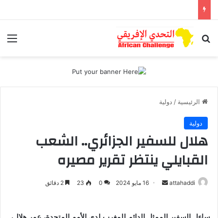
بحث عن
الق
الرئيسية
/
دولية
دولية
هلال للسفير الجزائري.. الشعب
القبايلي ينتظر تقرير مصيره
أرسل
attahaddi
16 مايو 2024
0
23
2 دقائق
بريدا
إلكترونيا
ساءل السفير الممثل الدائم للمغرب لدى الأمم المتحدة، عمر هلال،