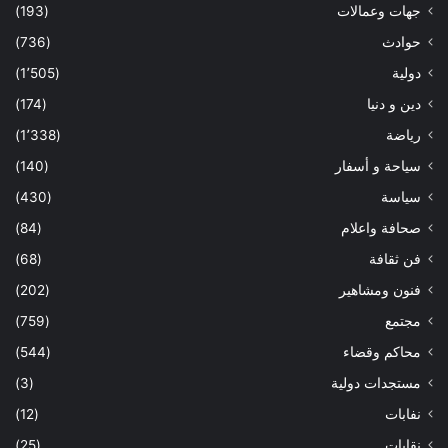
جهات وعمالات
(193)
حوادث
(736)
دولية
(1٬505)
دين و دنيا
(174)
رياضة
(1٬338)
سياحة و أسفار
(140)
سياسة
(430)
صحافة واعلام
(84)
فن ثقافة
(68)
فنون ومشاهير
(202)
مجتمع
(759)
محاكم وقضاء
(544)
مستجدات دولية
(3)
نفابات
(12)
نقابات
(25)