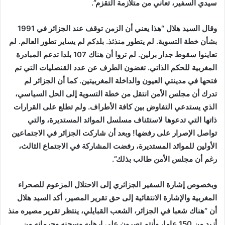
سيدي السفير، تعاني من متلازمة التقزم”.
وقال السيد هلال “هذا يعني أن الزمن توقف عند الجزائر في 1991
بشأن خطة التسوية. لم يتطور منذئذ. بلدكم لم يساير تطور العالم. لم
تعاينوا سقوط جدار برلين. لم تروا أن هناك 107 بلدا تدعم المبادرة
المغربية للحكم الذاتي. تغضون الطرف عن عدد القنصليات التي تم
فتحها في مدينتي العيون والداخلة المغربيتين. كما أن الجزائر لم
تدرك أن مجلس الأمن انتقل من خطة التسوية إلى الحل السياسي،
الذي يستدعي التفاوض بين كافة الأطراف. ولم تطلع على القرارات
ذاتها التي تدعوها لاستئناف مسلسل الموائد المستديرة، والتي
تواصل الإصرار على رفضها! وبعد أن شاركت الجزائر في الاجتماعين
الأولين للموائد المستديرة، رفضت المشاركة في الاجتماع الثالث،
رغم أن مجلس الأمن طالب بذلك”.
وبخصوص إشارة السفير الجزائري إلى الاحتلال المزعوم للصحراء
المغربية والإشارة الانتقائية إلى حق تقرير المصير، أكد السيد هلال
أن “هناك شعبا في الجزائر، الشعب القبايلي، ينتظر تقرير مصيره منذ
أزيد من 150 عاما، وأنتم تصرون على إرهابه وسجنه وحرمانه من