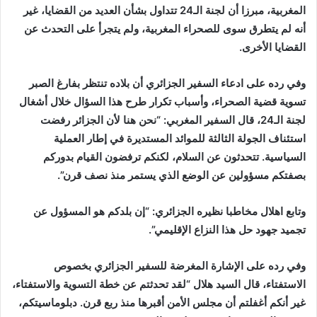
المغربية، مبرزا أن لجنة الـ24 تتداول بشأن العديد من القضايا، غير
أنه لم يتطرق سوى للصحراء المغربية، ولم يتجرأ على التحدث عن
القضايا الأخرى.
وفي رده على ادعاء السفير الجزائري أن بلاده تنتظر بفارغ الصبر
تسوية قضية الصحراء، وأسباب تكرار طرح هذا السؤال خلال أشغال
لجنة الـ24، قال السفير المغربي: “نحن هنا لأن الجزائر رفضت
استئناف الجولة الثالثة للموائد المستديرة في إطار العملية
السياسية. تتحدثون عن السلام، لكنكم ترفضون القيام بدوركم
بصفتكم مسؤولين عن الوضع الذي يستمر منذ نصف قرن”.
وتابع اهلال مخاطبا نظيره الجزائري: “إن بلدكم هو المسؤول عن
تجميد جهود حل هذا النزاع الإقليمي”.
وفي رده على الإشارة المغرضة للسفير الجزائري بخصوص
الاستفتاء، قال السيد هلال “لقد تحدثتم عن خطة التسوية والاستفتاء،
غير أنكم أغفلتم أن مجلس الأمن أقبرها منذ ربع قرن. دبلوماسيتكم،