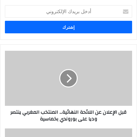
أ
د
خ
ل
ب
ر
ي
د
ك
ا
ل
إ
ل
ك
ت
ر
قبل الإعلان عن اللائحة النهائية... المنتخب المغربي ينتصر
و
وديا على بوروندي بخماسية
ن
ي