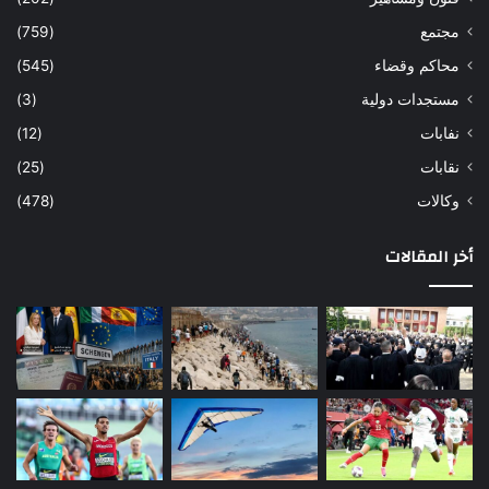
مجتمع
(759)
محاكم وقضاء
(545)
مستجدات دولية
(3)
نفابات
(12)
نقابات
(25)
وكالات
(478)
أخر المقالات