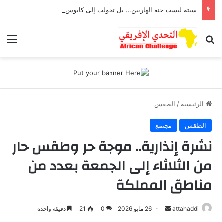
سبتة ليست جنة الهاربين… بل تحولت إلى كابوس يطارد أطفال تعرضوا للاغتصاب
بحث عن
الق
الرئيسية
/
الطقس
الطقس
مجتمع
نشرة إنذارية.. موجة حر وطقس حار
من الثلاثاء إلى الجمعة بعدد من
مناطق المملكة
attahaddi
أ
26 مايو 2026
0
21
دقيقة واحدة
ر