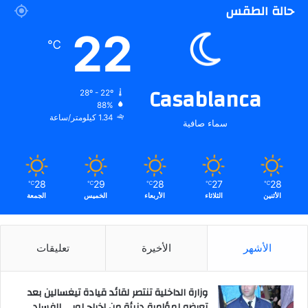
حالة الطقس
22
℃
Casablanca
28º - 22º
88%
1.34 كيلومتر/ساعة
سماء صافية
28
29
28
27
28
℃
℃
℃
℃
℃
الأثنين
الثلاثاء
الأربعاء
الخميس
الجمعة
الأشهر
الأخيرة
تعليقات
وزارة الداخلية تنتصر لقائد قيادة تيغسالين بعد
تعرضه لمؤامرة دنيئة من إخراج لوبي الفساد