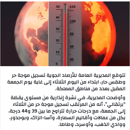
س
ل
ب
ر
ي
د
ا
إ
ل
ك
تتوقع المديرية العامة للأرصاد الجوية تسجيل موجة حر
ت
وطقس حار، ابتداء من اليوم الثلاثاء إلى غاية يوم الجمعة
ر
المقبل بعدد من مناطق المملكة.
و
وأوضحت المديرية، في نشرة إنذارية من مستوى يقظة
ن
“برتقالي”، أنه من المرتقب تسجيل موجة حر من الثلاثاء
ي
إلى الجمعة، مع درجات حرارة تتراوح ما بين 39 و44 درجة،
ا
بكل من عمالات وأقاليم السمارة، وأسا-الزاك، وبوجدور،
ووادي الذهب، وأوسرد، وطاطا.