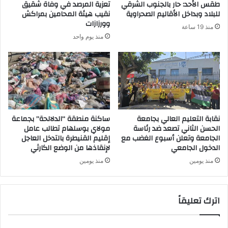
طقس الأحد: حار بالجنوب الشرقي
تعزية المرصد في وفاة شقيق
للبلاد وبداخل الأقاليم الصحراوية
نقيب هيئة المحامين بمراكش
وورزازات
منذ 19 ساعة
منذ يوم واحد
نقابة التعليم العالي بجامعة
ساكنة منطقة “الدلالحة” بجماعة
الحسن الثاني تصعد ضد رئاسة
مولاي بوسلهام تطالب عامل
الجامعة وتعلن أسبوع الغضب مع
إقليم القنيطرة بالتدخل العاجل
الدخول الجامعي
لإنقاذها من الوضع الكارثي
منذ يومين
منذ يومين
اترك تعليقاً