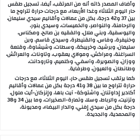
وأضاف المصدر ذاته أنه من المرتقب، أيضا، تسجيل طقس
حار اليوم الثلاثاء وغدا الأربعاء، مع درجات حرارة تتراوح ما
بين 37 و42 درجة، بكل من عمالات وأقاليم سيدي سليمان،
والرحامنة، والنواصر، والخميسات، وسيدي بنور،
واليوسفية، وبني ملال، والفقيه بن صالح، ومكناس،
وخنيفرة، وفاس، والقنيطرة، وسيدي قاسم، وبن
سليمان، وبرشيد، وخريبكة، وسطات، وشيشاوة، وقلعة
السراغنة، ومراكش، ومولاي يعقوب، وتاونات، والعرائش،
ووزان، والصويرة، وآسفي، وكلميم، وتارودانت،
وطانطان، والعيون، وطرفاية.
كما يرتقب تسجيل طقس حار، اليوم الثلاثاء، مع درجات
حرارة تتراوح ما بين 38 و41 درجة بكل من عمالات وأقاليم
أكادير إداوتنان، واشتوكة- آيت باها، وإنزكان-أيت ملول،
وتزنيت، والرباط، وسلا، وتمارة-الصخيرات، وما بين 34 و38
درجة بكل من سيدي إفني، والدار البيضاء، ومديونة،
والمحمدية، والجديدة.