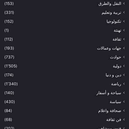
النقل والطرق
(153)
تربية وتعليم
(331)
تكنولوجيا
(152)
تهنئة
(1)
ثقافة
(112)
جهات وعمالات
(193)
حوادث
(737)
دولية
(1٬505)
دين و دنيا
(174)
رياضة
(1٬340)
سياحة و أسفار
(140)
سياسة
(430)
صحافة واعلام
(84)
فن ثقافة
(68)
فنون ومشاهير
(202)