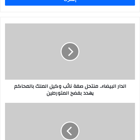
ب
ر
ي
د
ك
ا
ل
إ
ل
ك
ت
ر
الدار البيضاء.. منتحل صفة نائب وكيل الملك بالمحاكم
و
يهدد بفضح المتورطين
ن
ي