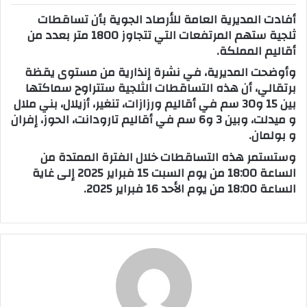
أفادت المديرية العامة للأرصاد الجوية بأن تساقطات
ب
ثلجية ستهم المرتفعات التي تتجاوز 1800 متر بعدد من
ر
أقاليم المملكة.
ي
د
وأوضحت المديرية، في نشرة إنذارية من مستوى يقظة
ا
برتقالي، أن هذه التساقطات الثلجية ستتراوح سماكتها
إ
بين 15 و30 سم في أقاليم ورزازات، تنغير، أزيلال، بني ملال
و ميدلت، وبين 3 و6 سم في أقاليم تارودانت، الحوز، إفران
ل
و بولمان.
ك
ت
وستستمر هذه التساقطات خلال الفترة الممتدة من
ر
الساعة 18:00 من يوم السبت 15 فبراير 2025 إلى غاية
و
الساعة 18:00 من يوم الأحد 16 فبراير 2025.
ن
ي
ا