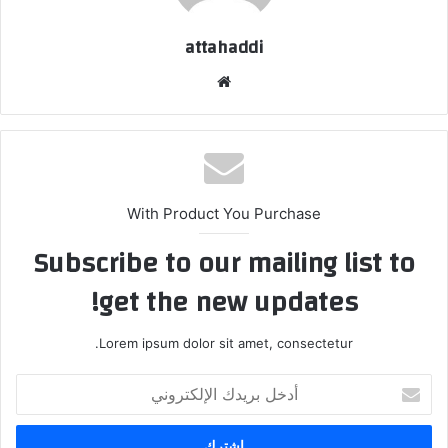
attahaddi
موق
ع
الوي
ب
With Product You Purchase
Subscribe to our mailing list to
get the new updates!
Lorem ipsum dolor sit amet, consectetur.
أ
د
خ
ل