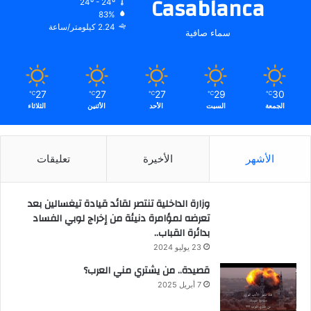
Casablanca
24º - 24º
83%
2.24 كيلومتر/ساعة
سماء صافية
27
27
27
29
30
℃
℃
℃
℃
℃
الجمعة
السبت
الأحد
الأثنين
الثلاثاء
الأشهر
الأخيرة
تعليقات
وزارة الداخلية تنتصر لقائد قيادة تيغسالين بعد
تعرضه لمؤامرة دنيئة من إخراج لوبي الفساد
بدائرة القباب..
23 يوليو 2024
قصيدة.. من يشتري مني العرب؟
7 أبريل 2025